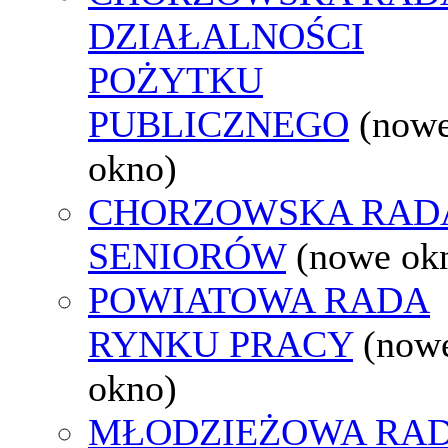
DZIAŁALNOŚCI
POŻYTKU
PUBLICZNEGO
(now
okno)
CHORZOWSKA RAD
SENIORÓW
(nowe ok
POWIATOWA RADA
RYNKU PRACY
(now
okno)
MŁODZIEŻOWA RA