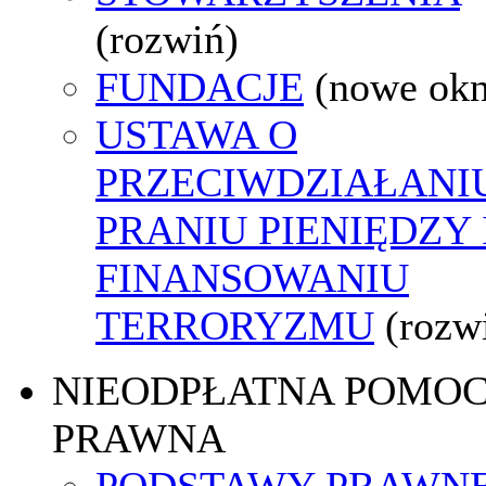
(rozwiń)
FUNDACJE
(nowe ok
USTAWA O
PRZECIWDZIAŁANI
PRANIU PIENIĘDZY 
FINANSOWANIU
TERRORYZMU
(rozw
NIEODPŁATNA POMO
PRAWNA
PODSTAWY PRAWNE