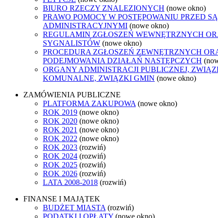
BIURO RZECZY ZNALEZIONYCH
(nowe okno)
PRAWO POMOCY W POSTĘPOWANIU PRZED S
ADMINISTRACYJNYMI
(nowe okno)
REGULAMIN ZGŁOSZEŃ WEWNĘTRZNYCH O
SYGNALISTÓW
(nowe okno)
PROCEDURA ZGŁOSZEŃ ZEWNĘTRZNYCH OR
PODEJMOWANIA DZIAŁAŃ NASTĘPCZYCH
(no
ORGANY ADMINISTRACJI PUBLICZNEJ, ZWIĄZ
KOMUNALNE, ZWIĄZKI GMIN
(nowe okno)
ZAMÓWIENIA PUBLICZNE
PLATFORMA ZAKUPOWA
(nowe okno)
ROK 2019
(nowe okno)
ROK 2020
(nowe okno)
ROK 2021
(nowe okno)
ROK 2022
(nowe okno)
ROK 2023
(rozwiń)
ROK 2024
(rozwiń)
ROK 2025
(rozwiń)
ROK 2026
(rozwiń)
LATA 2008-2018
(rozwiń)
FINANSE I MAJĄTEK
BUDŻET MIASTA
(rozwiń)
PODATKI I OPŁATY
(nowe okno)