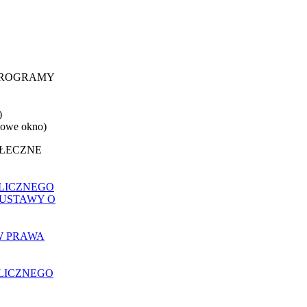
 PROGRAMY
)
nowe okno)
OŁECZNE
LICZNEGO
 USTAWY O
W PRAWA
LICZNEGO