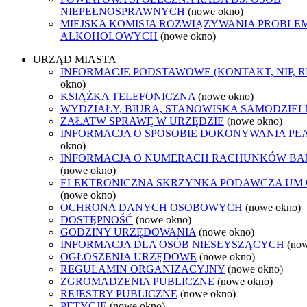
NIEPEŁNOSPRAWNYCH
(nowe okno)
MIEJSKA KOMISJA ROZWIĄZYWANIA PROBL
ALKOHOLOWYCH
(nowe okno)
URZĄD MIASTA
INFORMACJE PODSTAWOWE (KONTAKT, NIP, 
okno)
KSIĄŻKA TELEFONICZNA
(nowe okno)
WYDZIAŁY, BIURA, STANOWISKA SAMODZIEL
ZAŁATW SPRAWĘ W URZĘDZIE
(nowe okno)
INFORMACJA O SPOSOBIE DOKONYWANIA PŁ
okno)
INFORMACJA O NUMERACH RACHUNKÓW B
(nowe okno)
ELEKTRONICZNA SKRZYNKA PODAWCZA UM
(nowe okno)
OCHRONA DANYCH OSOBOWYCH
(nowe okno)
DOSTĘPNOŚĆ
(nowe okno)
GODZINY URZĘDOWANIA
(nowe okno)
INFORMACJA DLA OSÓB NIESŁYSZĄCYCH
(no
OGŁOSZENIA URZĘDOWE
(nowe okno)
REGULAMIN ORGANIZACYJNY
(nowe okno)
ZGROMADZENIA PUBLICZNE
(nowe okno)
REJESTRY PUBLICZNE
(nowe okno)
PETYCJE
(nowe okno)