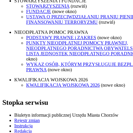
STOWARZYSZENIA I FUNDACJE
STOWARZYSZENIA
(rozwiń)
FUNDACJE
(nowe okno)
USTAWA O PRZECIWDZIAŁANIU PRANIU PIENI
FINANSOWANIU TERRORYZMU
(rozwiń)
NIEODPŁATNA POMOC PRAWNA
PODSTAWY PRAWNE i ZAKRES
(nowe okno)
PUNKTY NIEODPŁATNEJ POMOCY PRAWNEJ,
NIEODPŁATNEGO PORADNICTWA OBYWATELSK
LISTA JEDNOSTEK NIEODPŁATNEGO PORADN
okno)
WYKAZ OSÓB, KTÓRYM PRZYSŁUGUJE BEZP
PRAWNA
(nowe okno)
KWALIFIKACJA WOJSKOWA 2026
KWALIFIKACJA WOJSKOWA 2026
(nowe okno)
Stopka serwisu
Biuletyn informacji publicznej Urzędu Miasta Chorzów
Rejestr zmian
Instrukcja
Redakcja