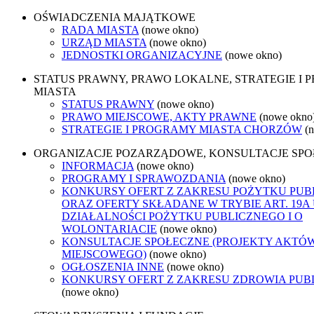
OŚWIADCZENIA MAJĄTKOWE
RADA MIASTA
(nowe okno)
URZĄD MIASTA
(nowe okno)
JEDNOSTKI ORGANIZACYJNE
(nowe okno)
STATUS PRAWNY, PRAWO LOKALNE, STRATEGIE I
MIASTA
STATUS PRAWNY
(nowe okno)
PRAWO MIEJSCOWE, AKTY PRAWNE
(nowe okno
STRATEGIE I PROGRAMY MIASTA CHORZÓW
(
ORGANIZACJE POZARZĄDOWE, KONSULTACJE SP
INFORMACJA
(nowe okno)
PROGRAMY I SPRAWOZDANIA
(nowe okno)
KONKURSY OFERT Z ZAKRESU POŻYTKU PUB
ORAZ OFERTY SKŁADANE W TRYBIE ART. 19A
DZIAŁALNOŚCI POŻYTKU PUBLICZNEGO I O
WOLONTARIACIE
(nowe okno)
KONSULTACJE SPOŁECZNE (PROJEKTY AKTÓ
MIEJSCOWEGO)
(nowe okno)
OGŁOSZENIA INNE
(nowe okno)
KONKURSY OFERT Z ZAKRESU ZDROWIA PUB
(nowe okno)