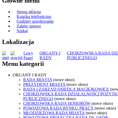
Główne menu
Strona główna
Książka telefoniczna
Godziny urzędowania
Załatw sprawę
Szukaj
Lokalizacja
Lewy
ORGANY I
CHORZOWSKA RADA DZ
Panel
RADY
PUBLICZNEGO
Menu kategorii
ORGANY I RADY
RADA MIASTA
(nowe okno)
PREZYDENT MIASTA
(nowe okno)
RADA I ZARZĄD OSIEDLA MACIEJKOWICE
(now
CHORZOWSKA RADA DZIAŁALNOŚCI POŻYTK
PUBLICZNEGO
(nowe okno)
CHORZOWSKA RADA SENIORÓW
(nowe okno)
POWIATOWA RADA RYNKU PRACY
(nowe okno)
MŁODZIEŻOWA RADA MIASTA
(nowe okno)
POWIATOWA SPOŁECZNA RADA DS. OSÓB