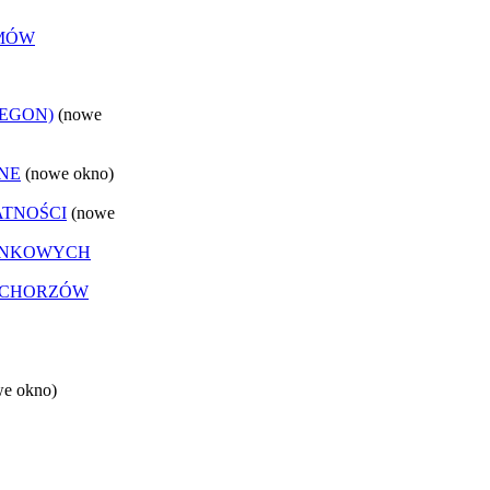
EMÓW
REGON)
(nowe
NE
(nowe okno)
ATNOŚCI
(nowe
ANKOWYCH
 CHORZÓW
we okno)