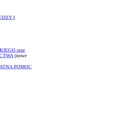
ĘDZY I
IEGO oraz
ICTWA
(nowe
ŁATNA POMOC