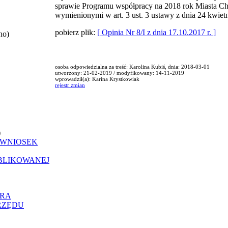
sprawie Programu współpracy na 2018 rok Miasta C
wymienionymi w art. 3 ust. 3 ustawy z dnia 24 kwietni
pobierz plik:
[ Opinia Nr 8/I z dnia 17.10.2017 r. ]
no)
osoba odpowiedzialna za treść: Karolina Kubiś, dnia: 2018-03-01
utworzony: 21-02-2019 / modyfikowany: 14-11-2019
wprowadził(a): Karina Krystkowiak
rejestr zmian
)
 WNIOSEK
UBLIKOWANEJ
ORA
RZĘDU