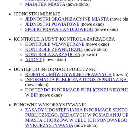
MAJĄTEK MIASTA
(nowe okno)
JEDNOSTKI MIEJSKIE
JEDNOSTKI ORGANIZACYJNE MIASTA
(nowe ok
JEDNOSTKI POWIATOWE
(nowe okno)
SPÓŁKI PRAWA HANDLOWEGO
(nowe okno)
KONTROLE, AUDYT, KONTROLA ZARZĄDCZA
KONTROLE WEWNĘTRZNE
(nowe okno)
KONTROLE ZEWNĘTRZNE
(nowe okno)
KONTROLA ZARZĄDCZA
(rozwiń)
AUDYT
(nowe okno)
DOSTĘP DO INFORMACJI PUBLICZNEJ
REJESTR UMÓW CYWILNO-PRAWNYCH
(rozwiń
INFORMACJA PUBLICZNA UDOSTĘPNIONA NA
(nowe okno)
DOSTĘP DO INFORMACJI PUBLICZNEJ NIEOP
W BIP
(nowe okno)
PONOWNE WYKORZYSTYWANIE
ZASADY UDOSTĘPNIANIA INFORMACJI SEKT
PUBLICZNEGO, BĘDĄCYCH W POSIADANIU U
MIASTA CHORZÓW, W CELU ICH PONOWNEGO
WYKORZYSTYWANIA
(nowe okno)