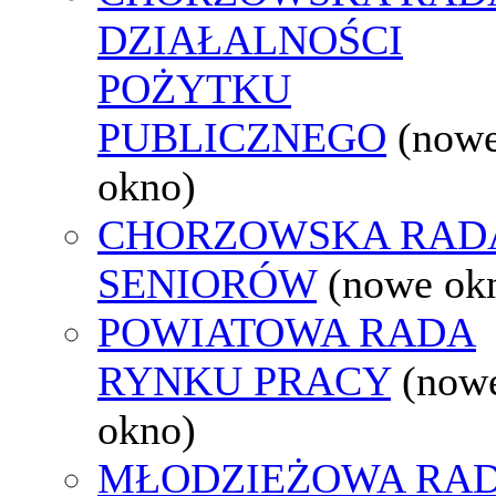
DZIAŁALNOŚCI
POŻYTKU
PUBLICZNEGO
(now
okno)
CHORZOWSKA RAD
SENIORÓW
(nowe ok
POWIATOWA RADA
RYNKU PRACY
(now
okno)
MŁODZIEŻOWA RA