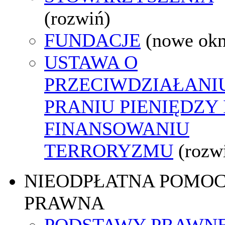
(rozwiń)
FUNDACJE
(nowe ok
USTAWA O
PRZECIWDZIAŁANI
PRANIU PIENIĘDZY 
FINANSOWANIU
TERRORYZMU
(rozw
NIEODPŁATNA POMO
PRAWNA
PODSTAWY PRAWNE