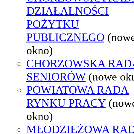
DZIAŁALNOŚCI
POŻYTKU
PUBLICZNEGO
(now
okno)
CHORZOWSKA RAD
SENIORÓW
(nowe ok
POWIATOWA RADA
RYNKU PRACY
(now
okno)
MŁODZIEŻOWA RA