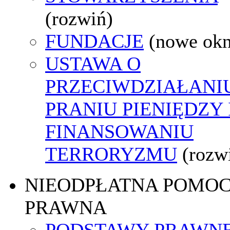
(rozwiń)
FUNDACJE
(nowe ok
USTAWA O
PRZECIWDZIAŁANI
PRANIU PIENIĘDZY 
FINANSOWANIU
TERRORYZMU
(rozw
NIEODPŁATNA POMO
PRAWNA
PODSTAWY PRAWNE