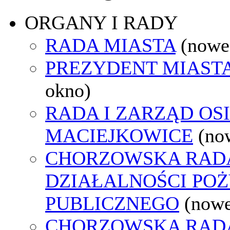
ORGANY I RADY
RADA MIASTA
(nowe
PREZYDENT MIAST
okno)
RADA I ZARZĄD OS
MACIEJKOWICE
(no
CHORZOWSKA RAD
DZIAŁALNOŚCI PO
PUBLICZNEGO
(nowe
CHORZOWSKA RAD