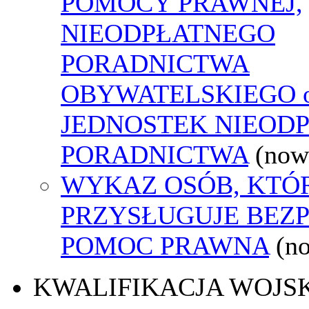
POMOCY PRAWNEJ,
NIEODPŁATNEGO
PORADNICTWA
OBYWATELSKIEGO o
JEDNOSTEK NIEOD
PORADNICTWA
(now
WYKAZ OSÓB, KTÓ
PRZYSŁUGUJE BEZ
POMOC PRAWNA
(n
KWALIFIKACJA WOJS