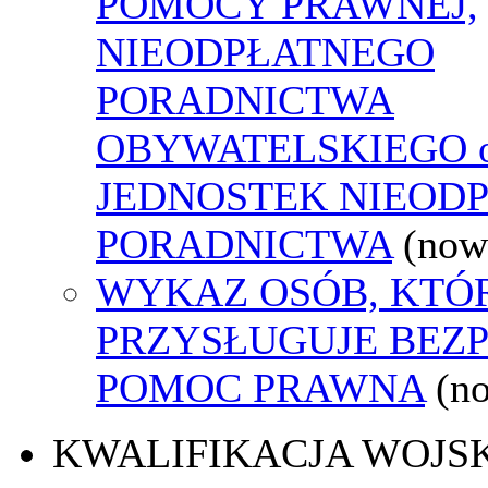
POMOCY PRAWNEJ,
NIEODPŁATNEGO
PORADNICTWA
OBYWATELSKIEGO o
JEDNOSTEK NIEOD
PORADNICTWA
(now
WYKAZ OSÓB, KTÓ
PRZYSŁUGUJE BEZ
POMOC PRAWNA
(n
KWALIFIKACJA WOJS