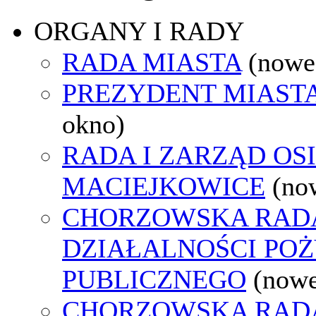
ORGANY I RADY
RADA MIASTA
(nowe
PREZYDENT MIAST
okno)
RADA I ZARZĄD OS
MACIEJKOWICE
(no
CHORZOWSKA RAD
DZIAŁALNOŚCI PO
PUBLICZNEGO
(nowe
CHORZOWSKA RAD