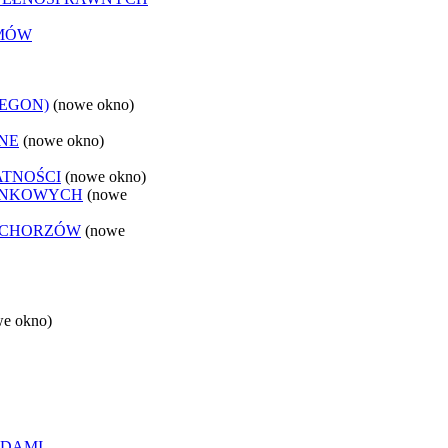
EMÓW
REGON)
(nowe okno)
NE
(nowe okno)
ATNOŚCI
(nowe okno)
ANKOWYCH
(nowe
 CHORZÓW
(nowe
we okno)
ĄDAMI