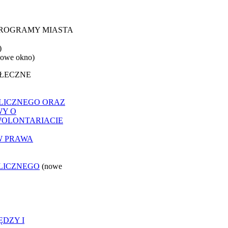
 PROGRAMY MIASTA
)
nowe okno)
OŁECZNE
LICZNEGO ORAZ
WY O
WOLONTARIACIE
W PRAWA
LICZNEGO
(nowe
ĘDZY I