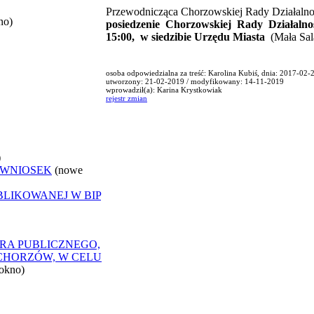
Przewodnicząca Chorzowskiej Rady Działalno
no)
posiedzenie Chorzowskiej Rady Działalnośc
15:00, w siedzibie Urzędu Miasta
(Mała Sala 
osoba odpowiedzialna za treść: Karolina Kubiś, dnia: 2017-02-
utworzony: 21-02-2019 / modyfikowany: 14-11-2019
wprowadził(a): Karina Krystkowiak
rejestr zmian
)
 WNIOSEK
(nowe
BLIKOWANEJ W BIP
RA PUBLICZNEGO,
CHORZÓW, W CELU
okno)