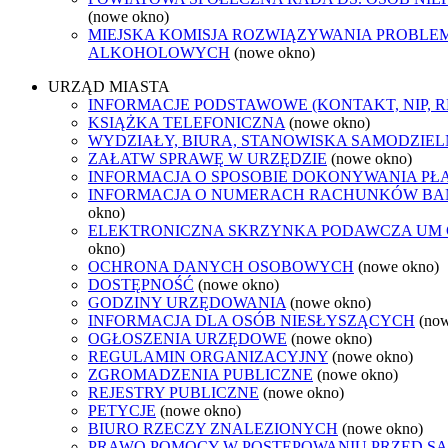
(nowe okno)
MIEJSKA KOMISJA ROZWIĄZYWANIA PROBL
ALKOHOLOWYCH
(nowe okno)
URZĄD MIASTA
INFORMACJE PODSTAWOWE (KONTAKT, NIP, 
KSIĄŻKA TELEFONICZNA
(nowe okno)
WYDZIAŁY, BIURA, STANOWISKA SAMODZIEL
ZAŁATW SPRAWĘ W URZĘDZIE
(nowe okno)
INFORMACJA O SPOSOBIE DOKONYWANIA PŁ
INFORMACJA O NUMERACH RACHUNKÓW B
okno)
ELEKTRONICZNA SKRZYNKA PODAWCZA UM
okno)
OCHRONA DANYCH OSOBOWYCH
(nowe okno)
DOSTĘPNOŚĆ
(nowe okno)
GODZINY URZĘDOWANIA
(nowe okno)
INFORMACJA DLA OSÓB NIESŁYSZĄCYCH
(no
OGŁOSZENIA URZĘDOWE
(nowe okno)
REGULAMIN ORGANIZACYJNY
(nowe okno)
ZGROMADZENIA PUBLICZNE
(nowe okno)
REJESTRY PUBLICZNE
(nowe okno)
PETYCJE
(nowe okno)
BIURO RZECZY ZNALEZIONYCH
(nowe okno)
PRAWO POMOCY W POSTĘPOWANIU PRZED S