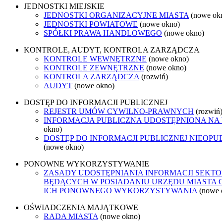
JEDNOSTKI MIEJSKIE
JEDNOSTKI ORGANIZACYJNE MIASTA
(nowe ok
JEDNOSTKI POWIATOWE
(nowe okno)
SPÓŁKI PRAWA HANDLOWEGO
(nowe okno)
KONTROLE, AUDYT, KONTROLA ZARZĄDCZA
KONTROLE WEWNĘTRZNE
(nowe okno)
KONTROLE ZEWNĘTRZNE
(nowe okno)
KONTROLA ZARZĄDCZA
(rozwiń)
AUDYT
(nowe okno)
DOSTĘP DO INFORMACJI PUBLICZNEJ
REJESTR UMÓW CYWILNO-PRAWNYCH
(rozwiń
INFORMACJA PUBLICZNA UDOSTĘPNIONA NA
okno)
DOSTĘP DO INFORMACJI PUBLICZNEJ NIEOPU
(nowe okno)
PONOWNE WYKORZYSTYWANIE
ZASADY UDOSTĘPNIANIA INFORMACJI SEKTO
BĘDĄCYCH W POSIADANIU URZĘDU MIASTA 
ICH PONOWNEGO WYKORZYSTYWANIA
(nowe 
OŚWIADCZENIA MAJĄTKOWE
RADA MIASTA
(nowe okno)