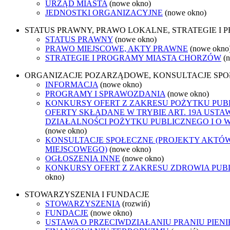
URZĄD MIASTA
(nowe okno)
JEDNOSTKI ORGANIZACYJNE
(nowe okno)
STATUS PRAWNY, PRAWO LOKALNE, STRATEGIE I
STATUS PRAWNY
(nowe okno)
PRAWO MIEJSCOWE, AKTY PRAWNE
(nowe okno
STRATEGIE I PROGRAMY MIASTA CHORZÓW
(
ORGANIZACJE POZARZĄDOWE, KONSULTACJE SP
INFORMACJA
(nowe okno)
PROGRAMY I SPRAWOZDANIA
(nowe okno)
KONKURSY OFERT Z ZAKRESU POŻYTKU PUB
OFERTY SKŁADANE W TRYBIE ART. 19A USTA
DZIAŁALNOŚCI POŻYTKU PUBLICZNEGO I O 
(nowe okno)
KONSULTACJE SPOŁECZNE (PROJEKTY AKTÓ
MIEJSCOWEGO)
(nowe okno)
OGŁOSZENIA INNE
(nowe okno)
KONKURSY OFERT Z ZAKRESU ZDROWIA PUB
okno)
STOWARZYSZENIA I FUNDACJE
STOWARZYSZENIA
(rozwiń)
FUNDACJE
(nowe okno)
USTAWA O PRZECIWDZIAŁANIU PRANIU PIENI