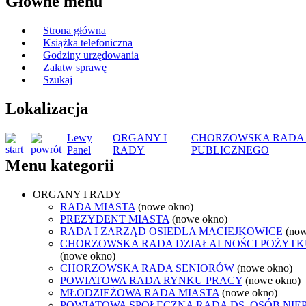
Główne menu
Strona główna
Książka telefoniczna
Godziny urzędowania
Załatw sprawę
Szukaj
Lokalizacja
Lewy
ORGANY I
CHORZOWSKA RADA 
Panel
RADY
PUBLICZNEGO
Menu kategorii
ORGANY I RADY
RADA MIASTA
(nowe okno)
PREZYDENT MIASTA
(nowe okno)
RADA I ZARZĄD OSIEDLA MACIEJKOWICE
(now
CHORZOWSKA RADA DZIAŁALNOŚCI POŻYTK
(nowe okno)
CHORZOWSKA RADA SENIORÓW
(nowe okno)
POWIATOWA RADA RYNKU PRACY
(nowe okno)
MŁODZIEŻOWA RADA MIASTA
(nowe okno)
POWIATOWA SPOŁECZNA RADA DS. OSÓB NI