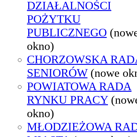
DZIAŁALNOŚCI
POŻYTKU
PUBLICZNEGO
(now
okno)
CHORZOWSKA RAD
SENIORÓW
(nowe ok
POWIATOWA RADA
RYNKU PRACY
(now
okno)
MŁODZIEŻOWA RA