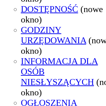
DOSTĘPNOŚĆ
(nowe
okno)
GODZINY
URZĘDOWANIA
(no
okno)
INFORMACJA DLA
OSÓB
NIESŁYSZĄCYCH
(n
okno)
OGŁOSZENIA