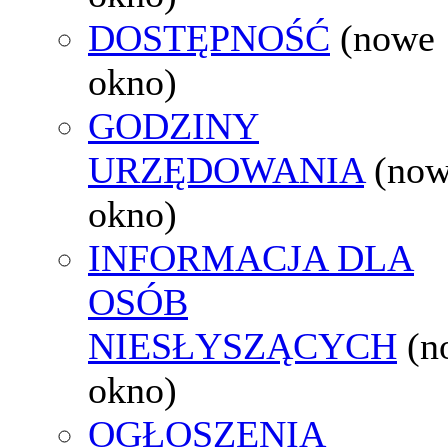
DOSTĘPNOŚĆ
(nowe
okno)
GODZINY
URZĘDOWANIA
(no
okno)
INFORMACJA DLA
OSÓB
NIESŁYSZĄCYCH
(n
okno)
OGŁOSZENIA