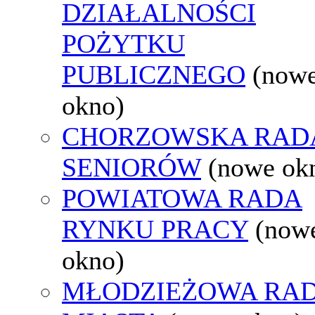
DZIAŁALNOŚCI
POŻYTKU
PUBLICZNEGO
(now
okno)
CHORZOWSKA RAD
SENIORÓW
(nowe ok
POWIATOWA RADA
RYNKU PRACY
(now
okno)
MŁODZIEŻOWA RA