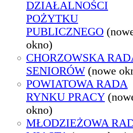
DZIAŁALNOŚCI
POŻYTKU
PUBLICZNEGO
(now
okno)
CHORZOWSKA RAD
SENIORÓW
(nowe ok
POWIATOWA RADA
RYNKU PRACY
(now
okno)
MŁODZIEŻOWA RA