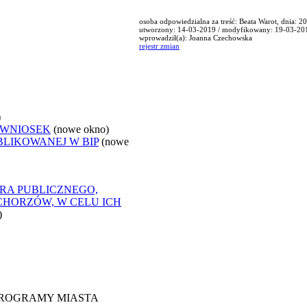
osoba odpowiedzialna za treść: Beata Warot, dnia: 
utworzony: 14-03-2019 / modyfikowany: 19-03-20
wprowadził(a): Joanna Czechowska
rejestr zmian
)
 WNIOSEK
(nowe okno)
BLIKOWANEJ W BIP
(nowe
RA PUBLICZNEGO,
CHORZÓW, W CELU ICH
)
 PROGRAMY MIASTA