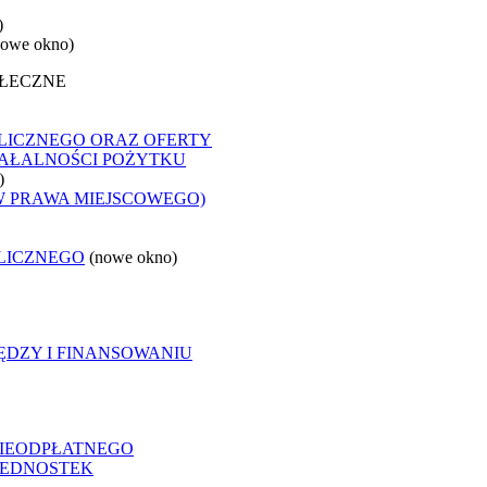
)
nowe okno)
OŁECZNE
LICZNEGO ORAZ OFERTY
ZIAŁALNOŚCI POŻYTKU
)
W PRAWA MIEJSCOWEGO)
LICZNEGO
(nowe okno)
ĘDZY I FINANSOWANIU
NIEODPŁATNEGO
 JEDNOSTEK