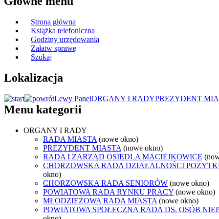
Główne menu
Strona główna
Książka telefoniczna
Godziny urzędowania
Załatw sprawę
Szukaj
Lokalizacja
Lewy Panel
ORGANY I RADY
PREZYDENT MIA
Menu kategorii
ORGANY I RADY
RADA MIASTA
(nowe okno)
PREZYDENT MIASTA
(nowe okno)
RADA I ZARZĄD OSIEDLA MACIEJKOWICE
(now
CHORZOWSKA RADA DZIAŁALNOŚCI POŻYTK
okno)
CHORZOWSKA RADA SENIORÓW
(nowe okno)
POWIATOWA RADA RYNKU PRACY
(nowe okno)
MŁODZIEŻOWA RADA MIASTA
(nowe okno)
POWIATOWA SPOŁECZNA RADA DS. OSÓB NI
okno)