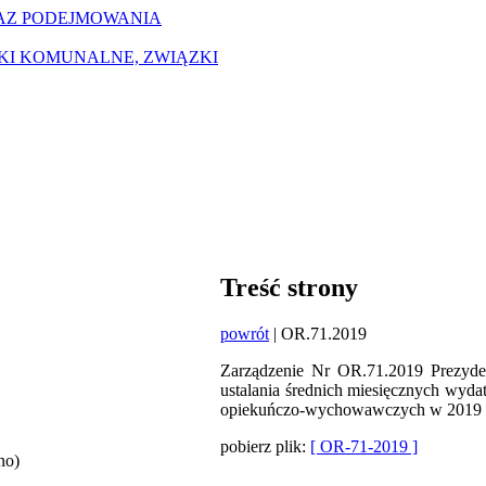
AZ PODEJMOWANIA
ZKI KOMUNALNE, ZWIĄZKI
Treść strony
powrót
| OR.71.2019
Zarządzenie Nr OR.71.2019 Prezyde
ustalania średnich miesięcznych wyd
opiekuńczo-wychowawczych w 2019 
pobierz plik:
[ OR-71-2019 ]
no)