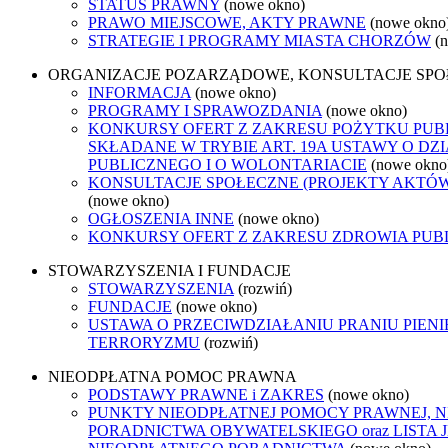
STATUS PRAWNY
(nowe okno)
PRAWO MIEJSCOWE, AKTY PRAWNE
(nowe okno
STRATEGIE I PROGRAMY MIASTA CHORZÓW
(
ORGANIZACJE POZARZĄDOWE, KONSULTACJE SP
INFORMACJA
(nowe okno)
PROGRAMY I SPRAWOZDANIA
(nowe okno)
KONKURSY OFERT Z ZAKRESU POŻYTKU PUB
SKŁADANE W TRYBIE ART. 19A USTAWY O D
PUBLICZNEGO I O WOLONTARIACIE
(nowe okno
KONSULTACJE SPOŁECZNE (PROJEKTY AKTÓ
(nowe okno)
OGŁOSZENIA INNE
(nowe okno)
KONKURSY OFERT Z ZAKRESU ZDROWIA PUB
STOWARZYSZENIA I FUNDACJE
STOWARZYSZENIA
(rozwiń)
FUNDACJE
(nowe okno)
USTAWA O PRZECIWDZIAŁANIU PRANIU PIENI
TERRORYZMU
(rozwiń)
NIEODPŁATNA POMOC PRAWNA
PODSTAWY PRAWNE i ZAKRES
(nowe okno)
PUNKTY NIEODPŁATNEJ POMOCY PRAWNEJ, 
PORADNICTWA OBYWATELSKIEGO oraz LISTA