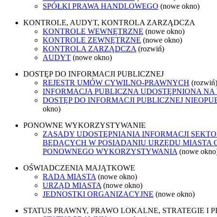
SPÓŁKI PRAWA HANDLOWEGO
(nowe okno)
KONTROLE, AUDYT, KONTROLA ZARZĄDCZA
KONTROLE WEWNĘTRZNE
(nowe okno)
KONTROLE ZEWNĘTRZNE
(nowe okno)
KONTROLA ZARZĄDCZA
(rozwiń)
AUDYT
(nowe okno)
DOSTĘP DO INFORMACJI PUBLICZNEJ
REJESTR UMÓW CYWILNO-PRAWNYCH
(rozwiń
INFORMACJA PUBLICZNA UDOSTĘPNIONA NA
DOSTĘP DO INFORMACJI PUBLICZNEJ NIEOPU
okno)
PONOWNE WYKORZYSTYWANIE
ZASADY UDOSTĘPNIANIA INFORMACJI SEKTO
BĘDĄCYCH W POSIADANIU URZĘDU MIASTA 
PONOWNEGO WYKORZYSTYWANIA
(nowe okno
OŚWIADCZENIA MAJĄTKOWE
RADA MIASTA
(nowe okno)
URZĄD MIASTA
(nowe okno)
JEDNOSTKI ORGANIZACYJNE
(nowe okno)
STATUS PRAWNY, PRAWO LOKALNE, STRATEGIE I