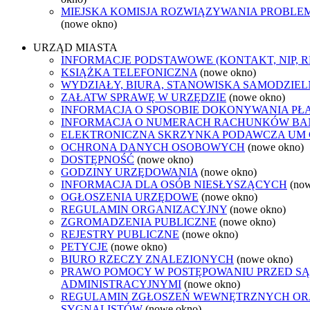
MIEJSKA KOMISJA ROZWIĄZYWANIA PROB
(nowe okno)
URZĄD MIASTA
INFORMACJE PODSTAWOWE (KONTAKT, NIP, 
KSIĄŻKA TELEFONICZNA
(nowe okno)
WYDZIAŁY, BIURA, STANOWISKA SAMODZIEL
ZAŁATW SPRAWĘ W URZĘDZIE
(nowe okno)
INFORMACJA O SPOSOBIE DOKONYWANIA PŁ
INFORMACJA O NUMERACH RACHUNKÓW B
ELEKTRONICZNA SKRZYNKA PODAWCZA UM
OCHRONA DANYCH OSOBOWYCH
(nowe okno)
DOSTĘPNOŚĆ
(nowe okno)
GODZINY URZĘDOWANIA
(nowe okno)
INFORMACJA DLA OSÓB NIESŁYSZĄCYCH
(no
OGŁOSZENIA URZĘDOWE
(nowe okno)
REGULAMIN ORGANIZACYJNY
(nowe okno)
ZGROMADZENIA PUBLICZNE
(nowe okno)
REJESTRY PUBLICZNE
(nowe okno)
PETYCJE
(nowe okno)
BIURO RZECZY ZNALEZIONYCH
(nowe okno)
PRAWO POMOCY W POSTĘPOWANIU PRZED S
ADMINISTRACYJNYMI
(nowe okno)
REGULAMIN ZGŁOSZEŃ WEWNĘTRZNYCH O
SYGNALISTÓW
(nowe okno)