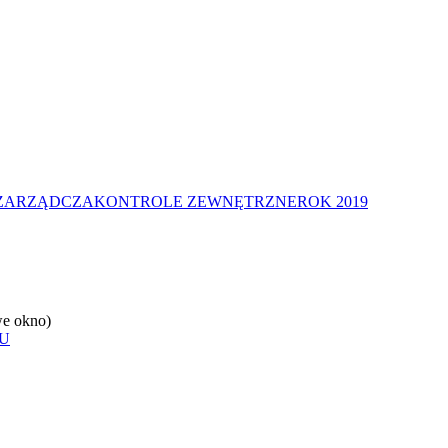
 ZARZĄDCZA
KONTROLE ZEWNĘTRZNE
ROK 2019
e okno)
U