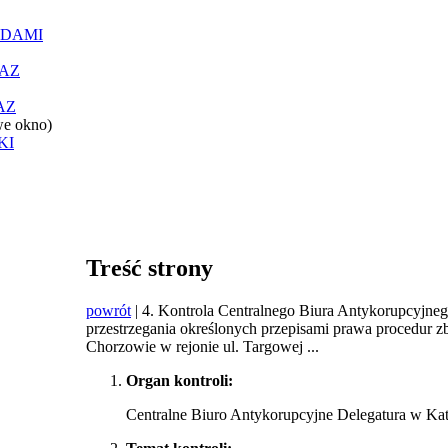
ĄDAMI
AZ
AZ
we okno)
KI
Treść strony
powrót
| 4. Kontrola Centralnego Biura Antykorupcyjne
przestrzegania określonych przepisami prawa procedur 
Chorzowie w rejonie ul. Targowej ...
Organ kontroli:
Centralne Biuro Antykorupcyjne Delegatura w Ka