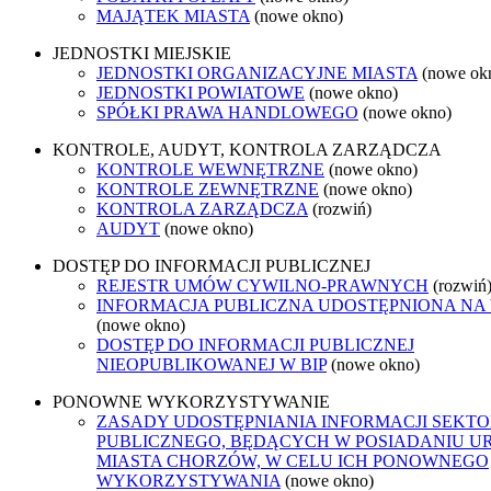
MAJĄTEK MIASTA
(nowe okno)
JEDNOSTKI MIEJSKIE
JEDNOSTKI ORGANIZACYJNE MIASTA
(nowe ok
JEDNOSTKI POWIATOWE
(nowe okno)
SPÓŁKI PRAWA HANDLOWEGO
(nowe okno)
KONTROLE, AUDYT, KONTROLA ZARZĄDCZA
KONTROLE WEWNĘTRZNE
(nowe okno)
KONTROLE ZEWNĘTRZNE
(nowe okno)
KONTROLA ZARZĄDCZA
(rozwiń)
AUDYT
(nowe okno)
DOSTĘP DO INFORMACJI PUBLICZNEJ
REJESTR UMÓW CYWILNO-PRAWNYCH
(rozwiń
INFORMACJA PUBLICZNA UDOSTĘPNIONA NA
(nowe okno)
DOSTĘP DO INFORMACJI PUBLICZNEJ
NIEOPUBLIKOWANEJ W BIP
(nowe okno)
PONOWNE WYKORZYSTYWANIE
ZASADY UDOSTĘPNIANIA INFORMACJI SEKT
PUBLICZNEGO, BĘDĄCYCH W POSIADANIU U
MIASTA CHORZÓW, W CELU ICH PONOWNEGO
WYKORZYSTYWANIA
(nowe okno)