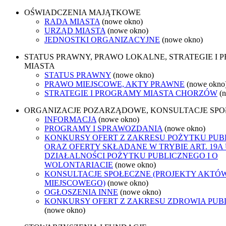
OŚWIADCZENIA MAJĄTKOWE
RADA MIASTA
(nowe okno)
URZĄD MIASTA
(nowe okno)
JEDNOSTKI ORGANIZACYJNE
(nowe okno)
STATUS PRAWNY, PRAWO LOKALNE, STRATEGIE I
MIASTA
STATUS PRAWNY
(nowe okno)
PRAWO MIEJSCOWE, AKTY PRAWNE
(nowe okno
STRATEGIE I PROGRAMY MIASTA CHORZÓW
(
ORGANIZACJE POZARZĄDOWE, KONSULTACJE SP
INFORMACJA
(nowe okno)
PROGRAMY I SPRAWOZDANIA
(nowe okno)
KONKURSY OFERT Z ZAKRESU POŻYTKU PUB
ORAZ OFERTY SKŁADANE W TRYBIE ART. 19A
DZIAŁALNOŚCI POŻYTKU PUBLICZNEGO I O
WOLONTARIACIE
(nowe okno)
KONSULTACJE SPOŁECZNE (PROJEKTY AKTÓ
MIEJSCOWEGO)
(nowe okno)
OGŁOSZENIA INNE
(nowe okno)
KONKURSY OFERT Z ZAKRESU ZDROWIA PUB
(nowe okno)