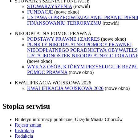
STOWARZYSZENIA I FUNDACJE
STOWARZYSZENIA
(rozwiń)
FUNDACJE
(nowe okno)
USTAWA O PRZECIWDZIAŁANIU PRANIU PIENI
FINANSOWANIU TERRORYZMU
(rozwiń)
NIEODPŁATNA POMOC PRAWNA
PODSTAWY PRAWNE i ZAKRES
(nowe okno)
PUNKTY NIEODPŁATNEJ POMOCY PRAWNEJ,
NIEODPŁATNEGO PORADNICTWA OBYWATELSK
LISTA JEDNOSTEK NIEODPŁATNEGO PORADN
(nowe okno)
WYKAZ OSÓB, KTÓRYM PRZYSŁUGUJE BEZP
POMOC PRAWNA
(nowe okno)
KWALIFIKACJA WOJSKOWA 2026
KWALIFIKACJA WOJSKOWA 2026
(nowe okno)
Stopka serwisu
Biuletyn informacji publicznej Urzędu Miasta Chorzów
Rejestr zmian
Instrukcja
Redakcja