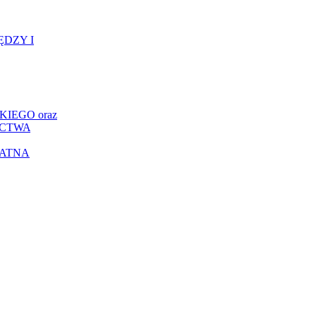
ĘDZY I
IEGO oraz
ICTWA
ŁATNA