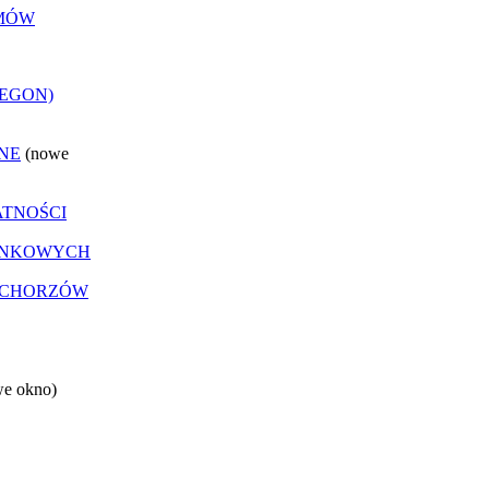
EMÓW
REGON)
NE
(nowe
ATNOŚCI
ANKOWYCH
 CHORZÓW
we okno)