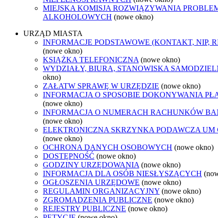
MIEJSKA KOMISJA ROZWIĄZYWANIA PROBL
ALKOHOLOWYCH
(nowe okno)
URZĄD MIASTA
INFORMACJE PODSTAWOWE (KONTAKT, NIP, 
(nowe okno)
KSIĄŻKA TELEFONICZNA
(nowe okno)
WYDZIAŁY, BIURA, STANOWISKA SAMODZIEL
okno)
ZAŁATW SPRAWĘ W URZĘDZIE
(nowe okno)
INFORMACJA O SPOSOBIE DOKONYWANIA PŁ
(nowe okno)
INFORMACJA O NUMERACH RACHUNKÓW B
(nowe okno)
ELEKTRONICZNA SKRZYNKA PODAWCZA UM
(nowe okno)
OCHRONA DANYCH OSOBOWYCH
(nowe okno)
DOSTĘPNOŚĆ
(nowe okno)
GODZINY URZĘDOWANIA
(nowe okno)
INFORMACJA DLA OSÓB NIESŁYSZĄCYCH
(no
OGŁOSZENIA URZĘDOWE
(nowe okno)
REGULAMIN ORGANIZACYJNY
(nowe okno)
ZGROMADZENIA PUBLICZNE
(nowe okno)
REJESTRY PUBLICZNE
(nowe okno)
PETYCJE
(nowe okno)