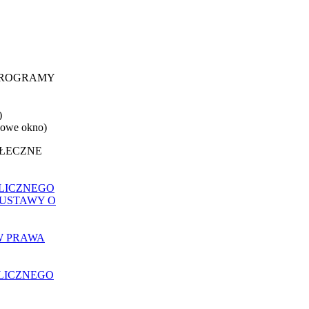
 PROGRAMY
)
nowe okno)
OŁECZNE
LICZNEGO
 USTAWY O
W PRAWA
LICZNEGO