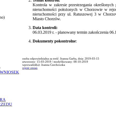
Temat kontroli:
Kontrola w zakresie przestrzegania określonyc
nieruchomości położonych w Chorzowie w rejon
nieruchomości przy ul. Ratuszowej 3 w Chorzow
no)
Miasto Chorzów.
Data kontroli:
06.03.2019 r. - planowany termin zakończenia 06.1
Dokumenty pokontrolne
:
osoba odpowiedzialna za treść: Joanna Garba, dnia: 2019-03-15
utworzony: 15-03-2019 / modyfikowany: 08-10-2019
wprowadził(a): Joanna Czechowska
)
rejestr zmian
 WNIOSEK
ORA
RZĘDU