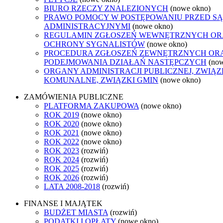
BIURO RZECZY ZNALEZIONYCH
(nowe okno)
PRAWO POMOCY W POSTĘPOWANIU PRZED S
ADMINISTRACYJNYMI
(nowe okno)
REGULAMIN ZGŁOSZEŃ WEWNĘTRZNYCH OR
OCHRONY SYGNALISTÓW
(nowe okno)
PROCEDURA ZGŁOSZEŃ ZEWNĘTRZNYCH OR
PODEJMOWANIA DZIAŁAŃ NASTĘPCZYCH
(no
ORGANY ADMINISTRACJI PUBLICZNEJ, ZWIĄZ
KOMUNALNE, ZWIĄZKI GMIN
(nowe okno)
ZAMÓWIENIA PUBLICZNE
PLATFORMA ZAKUPOWA
(nowe okno)
ROK 2019
(nowe okno)
ROK 2020
(nowe okno)
ROK 2021
(nowe okno)
ROK 2022
(nowe okno)
ROK 2023
(rozwiń)
ROK 2024
(rozwiń)
ROK 2025
(rozwiń)
ROK 2026
(rozwiń)
LATA 2008-2018
(rozwiń)
FINANSE I MAJĄTEK
BUDŻET MIASTA
(rozwiń)
PODATKI I OPŁATY
(nowe okno)