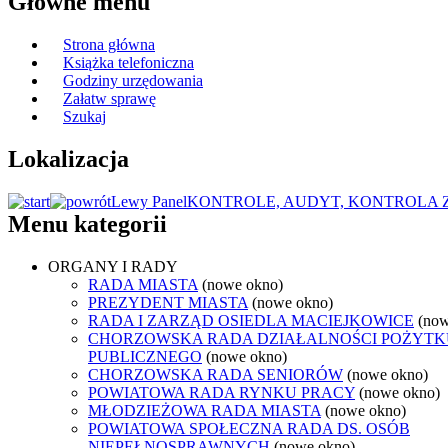
Główne menu
Strona główna
Książka telefoniczna
Godziny urzędowania
Załatw sprawę
Szukaj
Lokalizacja
Lewy Panel
KONTROLE, AUDYT, KONTROLA
Menu kategorii
ORGANY I RADY
RADA MIASTA
(nowe okno)
PREZYDENT MIASTA
(nowe okno)
RADA I ZARZĄD OSIEDLA MACIEJKOWICE
(now
CHORZOWSKA RADA DZIAŁALNOŚCI POŻYTK
PUBLICZNEGO
(nowe okno)
CHORZOWSKA RADA SENIORÓW
(nowe okno)
POWIATOWA RADA RYNKU PRACY
(nowe okno)
MŁODZIEŻOWA RADA MIASTA
(nowe okno)
POWIATOWA SPOŁECZNA RADA DS. OSÓB
NIEPEŁNOSPRAWNYCH
(nowe okno)