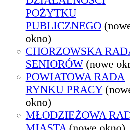
POŻYTKU
PUBLICZNEGO
(now
okno)
CHORZOWSKA RAD
SENIORÓW
(nowe ok
POWIATOWA RADA
RYNKU PRACY
(now
okno)
MŁODZIEŻOWA RA
MIASTA
(nowe okno)