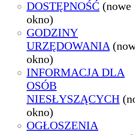
DOSTĘPNOŚĆ
(nowe
okno)
GODZINY
URZĘDOWANIA
(no
okno)
INFORMACJA DLA
OSÓB
NIESŁYSZĄCYCH
(n
okno)
OGŁOSZENIA