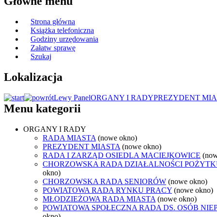
Główne menu
Strona główna
Książka telefoniczna
Godziny urzędowania
Załatw sprawę
Szukaj
Lokalizacja
Lewy Panel
ORGANY I RADY
PREZYDENT MIA
Menu kategorii
ORGANY I RADY
RADA MIASTA
(nowe okno)
PREZYDENT MIASTA
(nowe okno)
RADA I ZARZĄD OSIEDLA MACIEJKOWICE
(now
CHORZOWSKA RADA DZIAŁALNOŚCI POŻYTK
okno)
CHORZOWSKA RADA SENIORÓW
(nowe okno)
POWIATOWA RADA RYNKU PRACY
(nowe okno)
MŁODZIEŻOWA RADA MIASTA
(nowe okno)
POWIATOWA SPOŁECZNA RADA DS. OSÓB NI
okno)