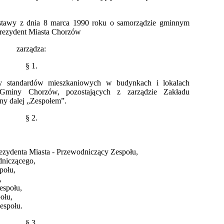
 ustawy z dnia 8 marca 1990 roku o samorządzie gminnym
, Prezydent Miasta Chorzów
zarządza:
§ 1.
y standardów mieszkaniowych w budynkach i lokalach
Gminy Chorzów, pozostających z zarządzie Zakładu
 dalej „Zespołem”.
§ 2.
rezydenta Miasta - Przewodniczący Zespołu,
dniczącego,
połu,
,
espołu,
ołu,
espołu.
§ 3.