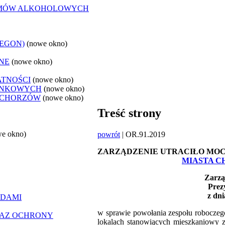
LEMÓW ALKOHOLOWYCH
REGON)
(nowe okno)
NE
(nowe okno)
ATNOŚCI
(nowe okno)
ANKOWYCH
(nowe okno)
 CHORZÓW
(nowe okno)
Treść strony
we okno)
powrót
| OR.91.2019
ZARZĄDZENIE UTRACIŁO MO
MIASTA CH
Zarzą
Prez
z dni
ĄDAMI
w sprawie powołania zespołu robocze
RAZ OCHRONY
lokalach stanowiących mieszkaniowy 