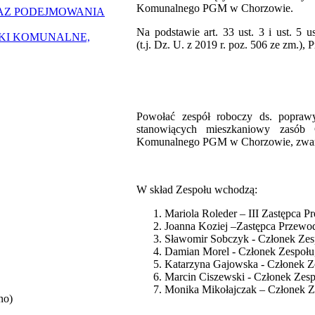
Komunalnego PGM w Chorzowie.
AZ PODEJMOWANIA
Na podstawie art. 33 ust. 3 i ust. 5
ZKI KOMUNALNE,
(t.j. Dz. U. z 2019 r. poz. 506 ze zm.)
Powołać zespół roboczy ds. popraw
stanowiących mieszkaniowy zasób 
Komunalnego PGM w Chorzowie, zwany
W skład Zespołu wchodzą:
Mariola Roleder – III Zastępca P
Joanna Koziej –Zastępca Przewo
Sławomir Sobczyk - Członek Zes
Damian Morel - Członek Zespołu
Katarzyna Gajowska - Członek Z
Marcin Ciszewski - Członek Zesp
Monika Mikołajczak – Członek Z
no)