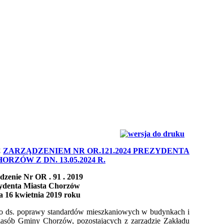
C
ZARZĄDZENIEM NR OR.121.2024 PREZYDENTA
ORZÓW Z DN. 13.05.2024 R.
dzenie Nr OR . 91 . 2019
ydenta Miasta Chorzów
a 16 kwietnia 2019 roku
go ds. poprawy standardów mieszkaniowych w budynkach i
zasób Gminy Chorzów, pozostających z zarządzie Zakładu