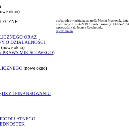
)
nowe okno)
osoba odpowiedzialna za treść: Maciej Mostowik, dni
OŁECZNE
utworzony: 16-04-2019 / modyfikowany: 14-05-2024
wprowadził(a): Joanna Czechowska
rejestr zmian
LICZNEGO ORAZ
WY O DZIAŁALNOŚCI
(nowe okno)
W PRAWA MIEJSCOWEGO)
LICZNEGO
(nowe okno)
ĘDZY I FINANSOWANIU
NIEODPŁATNEGO
 JEDNOSTEK