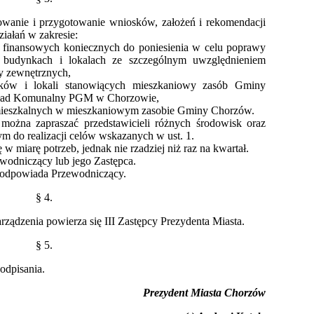
owanie i przygotowanie wniosków, założeń i rekomendacji
ziałań w zakresie:
w finansowych koniecznych do poniesienia w celu poprawy
budynkach i lokalach ze szczególnym uwzględnieniem
y zewnętrznych,
ynków i lokali stanowiących mieszkaniowy zasób Gminy
kład Komunalny PGM w Chorzowie,
i mieszkalnych w mieszkaniowym zasobie Gminy Chorzów.
można zapraszać przedstawicieli różnych środowisk oraz
ym do realizacji celów wskazanych w ust. 1.
w miarę potrzeb, jednak nie rzadziej niż raz na kwartał.
ewodniczący lub jego Zastępca.
u odpowiada Przewodniczący.
§ 4.
ządzenia powierza się III Zastępcy Prezydenta Miasta.
§ 5.
odpisania.
Prezydent Miasta Chorzów