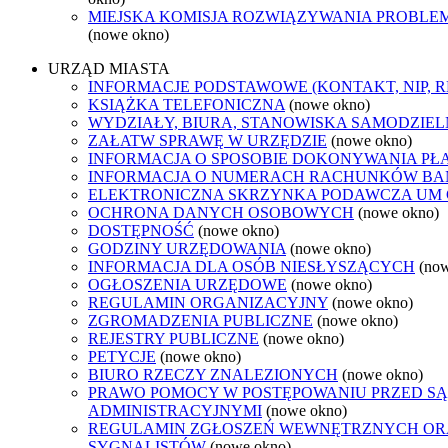
MIEJSKA KOMISJA ROZWIĄZYWANIA PROB
(nowe okno)
URZĄD MIASTA
INFORMACJE PODSTAWOWE (KONTAKT, NIP, 
KSIĄŻKA TELEFONICZNA
(nowe okno)
WYDZIAŁY, BIURA, STANOWISKA SAMODZIEL
ZAŁATW SPRAWĘ W URZĘDZIE
(nowe okno)
INFORMACJA O SPOSOBIE DOKONYWANIA PŁ
INFORMACJA O NUMERACH RACHUNKÓW B
ELEKTRONICZNA SKRZYNKA PODAWCZA UM
OCHRONA DANYCH OSOBOWYCH
(nowe okno)
DOSTĘPNOŚĆ
(nowe okno)
GODZINY URZĘDOWANIA
(nowe okno)
INFORMACJA DLA OSÓB NIESŁYSZĄCYCH
(no
OGŁOSZENIA URZĘDOWE
(nowe okno)
REGULAMIN ORGANIZACYJNY
(nowe okno)
ZGROMADZENIA PUBLICZNE
(nowe okno)
REJESTRY PUBLICZNE
(nowe okno)
PETYCJE
(nowe okno)
BIURO RZECZY ZNALEZIONYCH
(nowe okno)
PRAWO POMOCY W POSTĘPOWANIU PRZED S
ADMINISTRACYJNYMI
(nowe okno)
REGULAMIN ZGŁOSZEŃ WEWNĘTRZNYCH O
SYGNALISTÓW
(nowe okno)