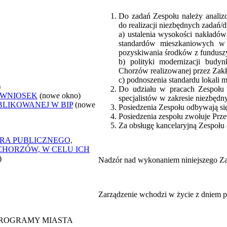
Do zadań Zespołu należy analiz
do realizacji niezbędnych zadań/d
a) ustalenia wysokości nakładó
standardów mieszkaniowych w 
pozyskiwania środków z fundusz
b) polityki modernizacji bud
Chorzów realizowanej przez Za
c) podnoszenia standardu lokal
)
Do udziału w pracach Zespołu 
 WNIOSEK
(nowe okno)
specjalistów w zakresie niezbędn
BLIKOWANEJ W BIP
(nowe
Posiedzenia Zespołu odbywają się 
Posiedzenia zespołu zwołuje Prz
Za obsługę kancelaryjną Zespoł
RA PUBLICZNEGO,
CHORZÓW, W CELU ICH
)
Nadzór nad wykonaniem niniejszego Zar
Zarządzenie wchodzi w życie z dniem p
 PROGRAMY MIASTA