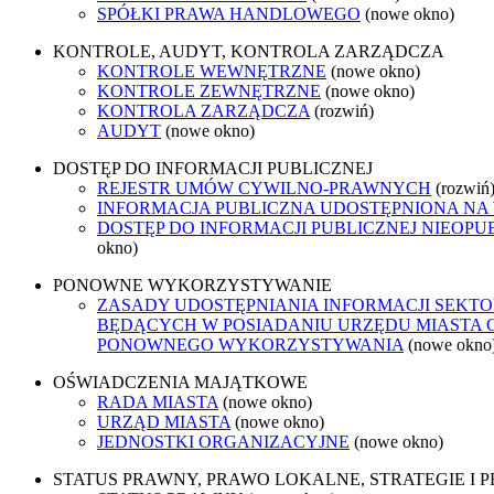
SPÓŁKI PRAWA HANDLOWEGO
(nowe okno)
KONTROLE, AUDYT, KONTROLA ZARZĄDCZA
KONTROLE WEWNĘTRZNE
(nowe okno)
KONTROLE ZEWNĘTRZNE
(nowe okno)
KONTROLA ZARZĄDCZA
(rozwiń)
AUDYT
(nowe okno)
DOSTĘP DO INFORMACJI PUBLICZNEJ
REJESTR UMÓW CYWILNO-PRAWNYCH
(rozwiń
INFORMACJA PUBLICZNA UDOSTĘPNIONA NA
DOSTĘP DO INFORMACJI PUBLICZNEJ NIEOPU
okno)
PONOWNE WYKORZYSTYWANIE
ZASADY UDOSTĘPNIANIA INFORMACJI SEKTO
BĘDĄCYCH W POSIADANIU URZĘDU MIASTA 
PONOWNEGO WYKORZYSTYWANIA
(nowe okno
OŚWIADCZENIA MAJĄTKOWE
RADA MIASTA
(nowe okno)
URZĄD MIASTA
(nowe okno)
JEDNOSTKI ORGANIZACYJNE
(nowe okno)
STATUS PRAWNY, PRAWO LOKALNE, STRATEGIE I