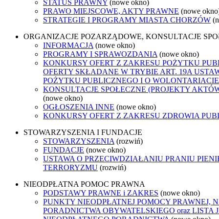
STATUS PRAWNY
(nowe okno)
PRAWO MIEJSCOWE, AKTY PRAWNE
(nowe okno
STRATEGIE I PROGRAMY MIASTA CHORZÓW
(
ORGANIZACJE POZARZĄDOWE, KONSULTACJE SP
INFORMACJA
(nowe okno)
PROGRAMY I SPRAWOZDANIA
(nowe okno)
KONKURSY OFERT Z ZAKRESU POŻYTKU PUB
OFERTY SKŁADANE W TRYBIE ART. 19A USTA
POŻYTKU PUBLICZNEGO I O WOLONTARIACIE
KONSULTACJE SPOŁECZNE (PROJEKTY AKTÓ
(nowe okno)
OGŁOSZENIA INNE
(nowe okno)
KONKURSY OFERT Z ZAKRESU ZDROWIA PUB
STOWARZYSZENIA I FUNDACJE
STOWARZYSZENIA
(rozwiń)
FUNDACJE
(nowe okno)
USTAWA O PRZECIWDZIAŁANIU PRANIU PIENI
TERRORYZMU
(rozwiń)
NIEODPŁATNA POMOC PRAWNA
PODSTAWY PRAWNE i ZAKRES
(nowe okno)
PUNKTY NIEODPŁATNEJ POMOCY PRAWNEJ, 
PORADNICTWA OBYWATELSKIEGO oraz LISTA