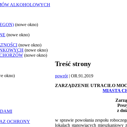
LEMÓW ALKOHOLOWYCH
REGON)
(nowe okno)
NE
(nowe okno)
ATNOŚCI
(nowe okno)
ANKOWYCH
(nowe okno)
 CHORZÓW
(nowe okno)
Treść strony
we okno)
powrót
| OR.91.2019
ZARZĄDZENIE UTRACIŁO MO
MIASTA CH
Zarzą
Prez
z dni
ĄDAMI
w sprawie powołania zespołu robocze
RAZ OCHRONY
lokalach stanowiących mieszkaniowy 