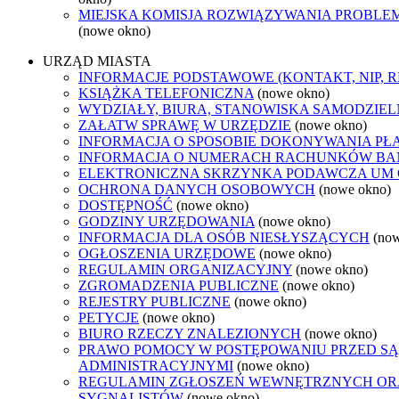
MIEJSKA KOMISJA ROZWIĄZYWANIA PROB
(nowe okno)
URZĄD MIASTA
INFORMACJE PODSTAWOWE (KONTAKT, NIP, 
KSIĄŻKA TELEFONICZNA
(nowe okno)
WYDZIAŁY, BIURA, STANOWISKA SAMODZIEL
ZAŁATW SPRAWĘ W URZĘDZIE
(nowe okno)
INFORMACJA O SPOSOBIE DOKONYWANIA PŁ
INFORMACJA O NUMERACH RACHUNKÓW B
ELEKTRONICZNA SKRZYNKA PODAWCZA UM
OCHRONA DANYCH OSOBOWYCH
(nowe okno)
DOSTĘPNOŚĆ
(nowe okno)
GODZINY URZĘDOWANIA
(nowe okno)
INFORMACJA DLA OSÓB NIESŁYSZĄCYCH
(no
OGŁOSZENIA URZĘDOWE
(nowe okno)
REGULAMIN ORGANIZACYJNY
(nowe okno)
ZGROMADZENIA PUBLICZNE
(nowe okno)
REJESTRY PUBLICZNE
(nowe okno)
PETYCJE
(nowe okno)
BIURO RZECZY ZNALEZIONYCH
(nowe okno)
PRAWO POMOCY W POSTĘPOWANIU PRZED S
ADMINISTRACYJNYMI
(nowe okno)
REGULAMIN ZGŁOSZEŃ WEWNĘTRZNYCH O
SYGNALISTÓW
(nowe okno)