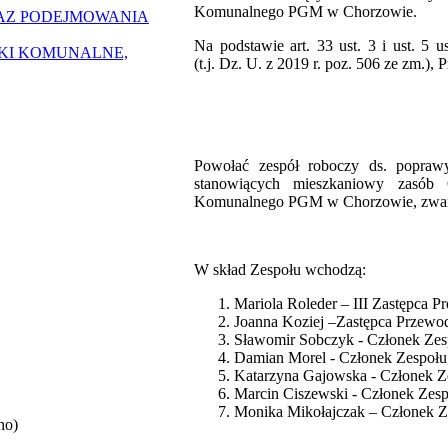
Komunalnego PGM w Chorzowie.
AZ PODEJMOWANIA
Na podstawie art. 33 ust. 3 i ust. 5
ZKI KOMUNALNE,
(t.j. Dz. U. z 2019 r. poz. 506 ze zm.)
Powołać zespół roboczy ds. popraw
stanowiących mieszkaniowy zasób 
Komunalnego PGM w Chorzowie, zwany
W skład Zespołu wchodzą:
Mariola Roleder – III Zastępca P
Joanna Koziej –Zastępca Przewo
Sławomir Sobczyk - Członek Zes
Damian Morel - Członek Zespołu
Katarzyna Gajowska - Członek Z
Marcin Ciszewski - Członek Zesp
Monika Mikołajczak – Członek Z
no)