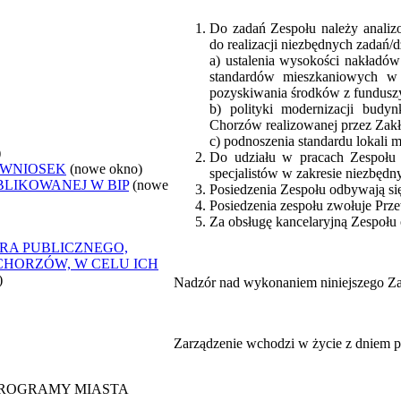
Do zadań Zespołu należy analiz
do realizacji niezbędnych zadań/d
a) ustalenia wysokości nakładó
standardów mieszkaniowych w 
pozyskiwania środków z fundusz
b) polityki modernizacji bud
Chorzów realizowanej przez Za
c) podnoszenia standardu lokal
)
Do udziału w pracach Zespołu 
 WNIOSEK
(nowe okno)
specjalistów w zakresie niezbędn
BLIKOWANEJ W BIP
(nowe
Posiedzenia Zespołu odbywają się 
Posiedzenia zespołu zwołuje Prz
Za obsługę kancelaryjną Zespoł
RA PUBLICZNEGO,
CHORZÓW, W CELU ICH
)
Nadzór nad wykonaniem niniejszego Zar
Zarządzenie wchodzi w życie z dniem p
 PROGRAMY MIASTA