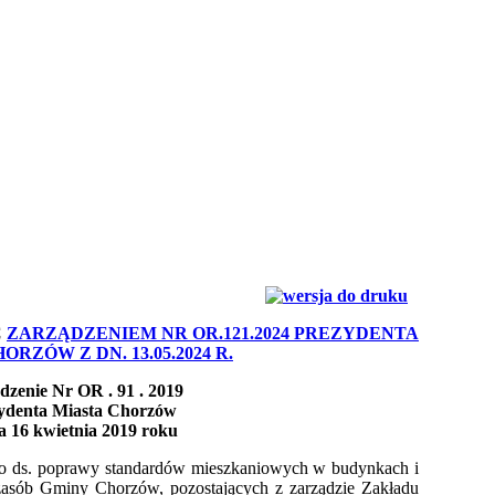
C
ZARZĄDZENIEM NR OR.121.2024 PREZYDENTA
ORZÓW Z DN. 13.05.2024 R.
dzenie Nr OR . 91 . 2019
ydenta Miasta Chorzów
a 16 kwietnia 2019 roku
go ds. poprawy standardów mieszkaniowych w budynkach i
zasób Gminy Chorzów, pozostających z zarządzie Zakładu