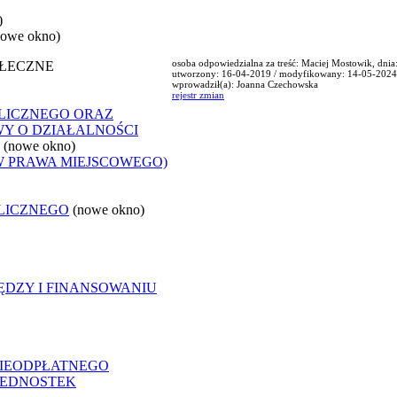
)
nowe okno)
osoba odpowiedzialna za treść: Maciej Mostowik, dni
OŁECZNE
utworzony: 16-04-2019 / modyfikowany: 14-05-2024
wprowadził(a): Joanna Czechowska
rejestr zmian
LICZNEGO ORAZ
WY O DZIAŁALNOŚCI
(nowe okno)
W PRAWA MIEJSCOWEGO)
LICZNEGO
(nowe okno)
ĘDZY I FINANSOWANIU
NIEODPŁATNEGO
 JEDNOSTEK