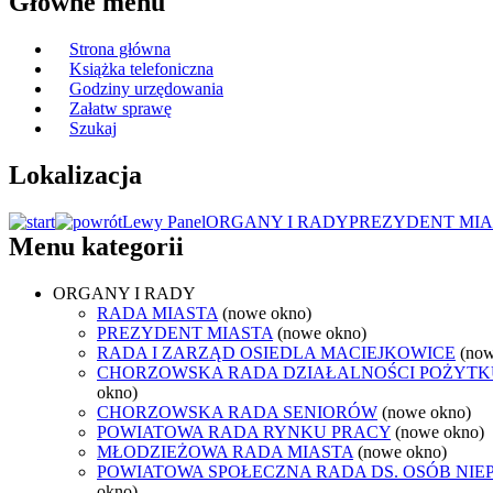
Główne menu
Strona główna
Książka telefoniczna
Godziny urzędowania
Załatw sprawę
Szukaj
Lokalizacja
Lewy Panel
ORGANY I RADY
PREZYDENT MIA
Menu kategorii
ORGANY I RADY
RADA MIASTA
(nowe okno)
PREZYDENT MIASTA
(nowe okno)
RADA I ZARZĄD OSIEDLA MACIEJKOWICE
(now
CHORZOWSKA RADA DZIAŁALNOŚCI POŻYTK
okno)
CHORZOWSKA RADA SENIORÓW
(nowe okno)
POWIATOWA RADA RYNKU PRACY
(nowe okno)
MŁODZIEŻOWA RADA MIASTA
(nowe okno)
POWIATOWA SPOŁECZNA RADA DS. OSÓB NI
okno)