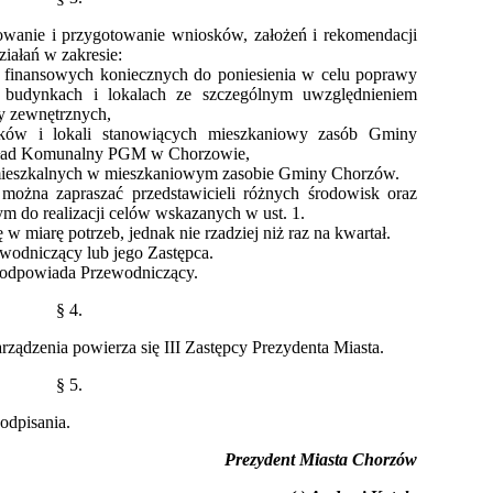
owanie i przygotowanie wniosków, założeń i rekomendacji
ziałań w zakresie:
w finansowych koniecznych do poniesienia w celu poprawy
budynkach i lokalach ze szczególnym uwzględnieniem
y zewnętrznych,
ynków i lokali stanowiących mieszkaniowy zasób Gminy
kład Komunalny PGM w Chorzowie,
i mieszkalnych w mieszkaniowym zasobie Gminy Chorzów.
można zapraszać przedstawicieli różnych środowisk oraz
ym do realizacji celów wskazanych w ust. 1.
w miarę potrzeb, jednak nie rzadziej niż raz na kwartał.
ewodniczący lub jego Zastępca.
u odpowiada Przewodniczący.
§ 4.
ządzenia powierza się III Zastępcy Prezydenta Miasta.
§ 5.
odpisania.
Prezydent Miasta Chorzów