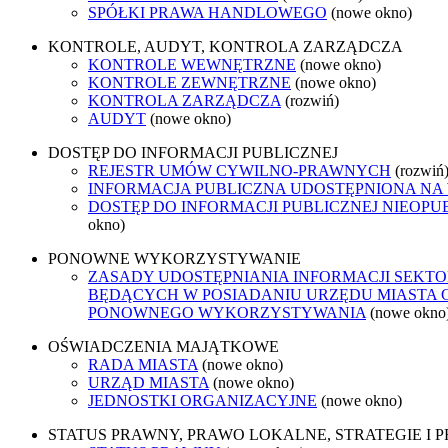
SPÓŁKI PRAWA HANDLOWEGO
(nowe okno)
KONTROLE, AUDYT, KONTROLA ZARZĄDCZA
KONTROLE WEWNĘTRZNE
(nowe okno)
KONTROLE ZEWNĘTRZNE
(nowe okno)
KONTROLA ZARZĄDCZA
(rozwiń)
AUDYT
(nowe okno)
DOSTĘP DO INFORMACJI PUBLICZNEJ
REJESTR UMÓW CYWILNO-PRAWNYCH
(rozwiń
INFORMACJA PUBLICZNA UDOSTĘPNIONA NA
DOSTĘP DO INFORMACJI PUBLICZNEJ NIEOPU
okno)
PONOWNE WYKORZYSTYWANIE
ZASADY UDOSTĘPNIANIA INFORMACJI SEKTO
BĘDĄCYCH W POSIADANIU URZĘDU MIASTA 
PONOWNEGO WYKORZYSTYWANIA
(nowe okno
OŚWIADCZENIA MAJĄTKOWE
RADA MIASTA
(nowe okno)
URZĄD MIASTA
(nowe okno)
JEDNOSTKI ORGANIZACYJNE
(nowe okno)
STATUS PRAWNY, PRAWO LOKALNE, STRATEGIE I