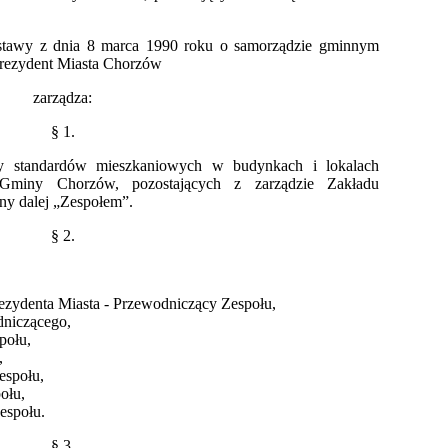
 ustawy z dnia 8 marca 1990 roku o samorządzie gminnym
, Prezydent Miasta Chorzów
zarządza:
§ 1.
y standardów mieszkaniowych w budynkach i lokalach
Gminy Chorzów, pozostających z zarządzie Zakładu
 dalej „Zespołem”.
§ 2.
rezydenta Miasta - Przewodniczący Zespołu,
dniczącego,
połu,
,
espołu,
ołu,
espołu.
§ 3.