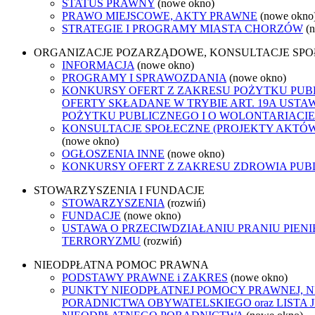
STATUS PRAWNY
(nowe okno)
PRAWO MIEJSCOWE, AKTY PRAWNE
(nowe okno
STRATEGIE I PROGRAMY MIASTA CHORZÓW
(
ORGANIZACJE POZARZĄDOWE, KONSULTACJE SP
INFORMACJA
(nowe okno)
PROGRAMY I SPRAWOZDANIA
(nowe okno)
KONKURSY OFERT Z ZAKRESU POŻYTKU PUB
OFERTY SKŁADANE W TRYBIE ART. 19A USTA
POŻYTKU PUBLICZNEGO I O WOLONTARIACIE
KONSULTACJE SPOŁECZNE (PROJEKTY AKTÓ
(nowe okno)
OGŁOSZENIA INNE
(nowe okno)
KONKURSY OFERT Z ZAKRESU ZDROWIA PUB
STOWARZYSZENIA I FUNDACJE
STOWARZYSZENIA
(rozwiń)
FUNDACJE
(nowe okno)
USTAWA O PRZECIWDZIAŁANIU PRANIU PIENI
TERRORYZMU
(rozwiń)
NIEODPŁATNA POMOC PRAWNA
PODSTAWY PRAWNE i ZAKRES
(nowe okno)
PUNKTY NIEODPŁATNEJ POMOCY PRAWNEJ, 
PORADNICTWA OBYWATELSKIEGO oraz LISTA