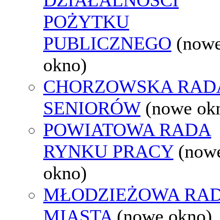
POŻYTKU
PUBLICZNEGO
(now
okno)
CHORZOWSKA RAD
SENIORÓW
(nowe ok
POWIATOWA RADA
RYNKU PRACY
(now
okno)
MŁODZIEŻOWA RA
MIASTA
(nowe okno)