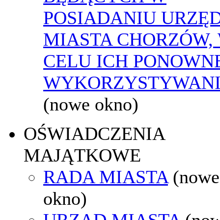
POSIADANIU URZĘ
MIASTA CHORZÓW,
CELU ICH PONOWN
WYKORZYSTYWAN
(nowe okno)
OŚWIADCZENIA
MAJĄTKOWE
RADA MIASTA
(nowe
okno)
URZĄD MIASTA
(no