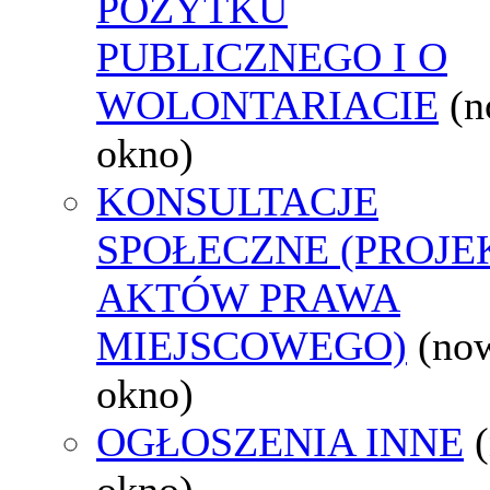
POŻYTKU
PUBLICZNEGO I O
WOLONTARIACIE
(
okno)
KONSULTACJE
SPOŁECZNE (PROJE
AKTÓW PRAWA
MIEJSCOWEGO)
(no
okno)
OGŁOSZENIA INNE
okno)