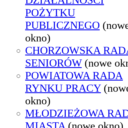
POŻYTKU
PUBLICZNEGO
(now
okno)
CHORZOWSKA RAD
SENIORÓW
(nowe ok
POWIATOWA RADA
RYNKU PRACY
(now
okno)
MŁODZIEŻOWA RA
MIASTA
(nowe okno)