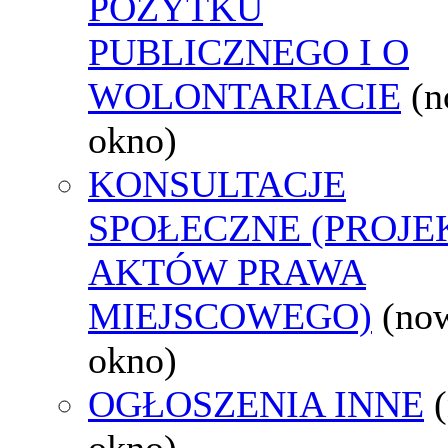
POŻYTKU
PUBLICZNEGO I O
WOLONTARIACIE
(
okno)
KONSULTACJE
SPOŁECZNE (PROJE
AKTÓW PRAWA
MIEJSCOWEGO)
(no
okno)
OGŁOSZENIA INNE
okno)