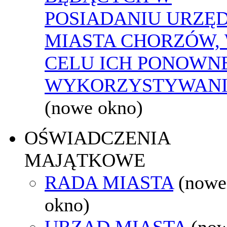
POSIADANIU URZĘ
MIASTA CHORZÓW,
CELU ICH PONOWN
WYKORZYSTYWAN
(nowe okno)
OŚWIADCZENIA
MAJĄTKOWE
RADA MIASTA
(nowe
okno)
URZĄD MIASTA
(no