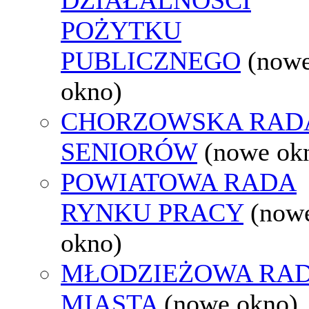
POŻYTKU
PUBLICZNEGO
(now
okno)
CHORZOWSKA RAD
SENIORÓW
(nowe ok
POWIATOWA RADA
RYNKU PRACY
(now
okno)
MŁODZIEŻOWA RA
MIASTA
(nowe okno)