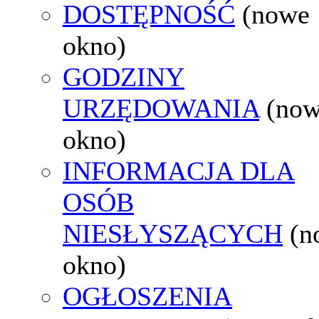
DOSTĘPNOŚĆ
(nowe
okno)
GODZINY
URZĘDOWANIA
(no
okno)
INFORMACJA DLA
OSÓB
NIESŁYSZĄCYCH
(n
okno)
OGŁOSZENIA