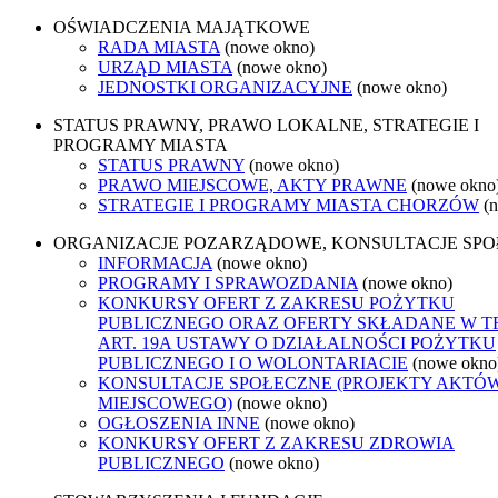
OŚWIADCZENIA MAJĄTKOWE
RADA MIASTA
(nowe okno)
URZĄD MIASTA
(nowe okno)
JEDNOSTKI ORGANIZACYJNE
(nowe okno)
STATUS PRAWNY, PRAWO LOKALNE, STRATEGIE I
PROGRAMY MIASTA
STATUS PRAWNY
(nowe okno)
PRAWO MIEJSCOWE, AKTY PRAWNE
(nowe okno
STRATEGIE I PROGRAMY MIASTA CHORZÓW
(
ORGANIZACJE POZARZĄDOWE, KONSULTACJE SP
INFORMACJA
(nowe okno)
PROGRAMY I SPRAWOZDANIA
(nowe okno)
KONKURSY OFERT Z ZAKRESU POŻYTKU
PUBLICZNEGO ORAZ OFERTY SKŁADANE W T
ART. 19A USTAWY O DZIAŁALNOŚCI POŻYTKU
PUBLICZNEGO I O WOLONTARIACIE
(nowe okno
KONSULTACJE SPOŁECZNE (PROJEKTY AKTÓ
MIEJSCOWEGO)
(nowe okno)
OGŁOSZENIA INNE
(nowe okno)
KONKURSY OFERT Z ZAKRESU ZDROWIA
PUBLICZNEGO
(nowe okno)