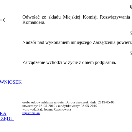
§
Odwołać ze składu Miejskiej Komisji Rozwiązywani
no)
Komandera.
Nadzór nad wykonaniem niniejszego Zarządzenia powierza
Zarządzenie wchodzi w życie z dniem podpisania.
)
 WNIOSEK
osoba odpowiedzialna za treść: Dorota Szołtysek, dnia: 2019-05-08
utworzony: 08-05-2019 / modyfikowany: 08-05-2019
wprowadził(a): Joanna Czechowska
ORA
rejestr zmian
RZĘDU