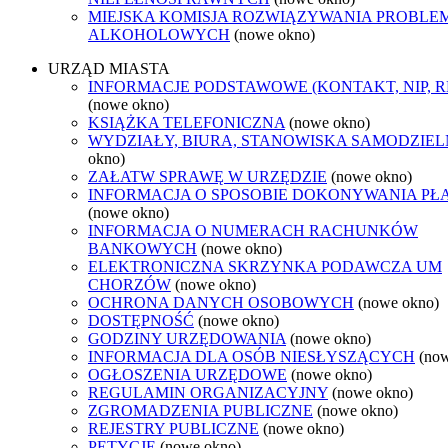
MIEJSKA KOMISJA ROZWIĄZYWANIA PROBL
ALKOHOLOWYCH
(nowe okno)
URZĄD MIASTA
INFORMACJE PODSTAWOWE (KONTAKT, NIP, 
(nowe okno)
KSIĄŻKA TELEFONICZNA
(nowe okno)
WYDZIAŁY, BIURA, STANOWISKA SAMODZIEL
okno)
ZAŁATW SPRAWĘ W URZĘDZIE
(nowe okno)
INFORMACJA O SPOSOBIE DOKONYWANIA PŁ
(nowe okno)
INFORMACJA O NUMERACH RACHUNKÓW
BANKOWYCH
(nowe okno)
ELEKTRONICZNA SKRZYNKA PODAWCZA UM
CHORZÓW
(nowe okno)
OCHRONA DANYCH OSOBOWYCH
(nowe okno)
DOSTĘPNOŚĆ
(nowe okno)
GODZINY URZĘDOWANIA
(nowe okno)
INFORMACJA DLA OSÓB NIESŁYSZĄCYCH
(no
OGŁOSZENIA URZĘDOWE
(nowe okno)
REGULAMIN ORGANIZACYJNY
(nowe okno)
ZGROMADZENIA PUBLICZNE
(nowe okno)
REJESTRY PUBLICZNE
(nowe okno)
PETYCJE
(nowe okno)