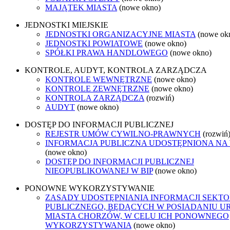
MAJĄTEK MIASTA
(nowe okno)
JEDNOSTKI MIEJSKIE
JEDNOSTKI ORGANIZACYJNE MIASTA
(nowe ok
JEDNOSTKI POWIATOWE
(nowe okno)
SPÓŁKI PRAWA HANDLOWEGO
(nowe okno)
KONTROLE, AUDYT, KONTROLA ZARZĄDCZA
KONTROLE WEWNĘTRZNE
(nowe okno)
KONTROLE ZEWNĘTRZNE
(nowe okno)
KONTROLA ZARZĄDCZA
(rozwiń)
AUDYT
(nowe okno)
DOSTĘP DO INFORMACJI PUBLICZNEJ
REJESTR UMÓW CYWILNO-PRAWNYCH
(rozwiń
INFORMACJA PUBLICZNA UDOSTĘPNIONA NA
(nowe okno)
DOSTĘP DO INFORMACJI PUBLICZNEJ
NIEOPUBLIKOWANEJ W BIP
(nowe okno)
PONOWNE WYKORZYSTYWANIE
ZASADY UDOSTĘPNIANIA INFORMACJI SEKT
PUBLICZNEGO, BĘDĄCYCH W POSIADANIU U
MIASTA CHORZÓW, W CELU ICH PONOWNEGO
WYKORZYSTYWANIA
(nowe okno)