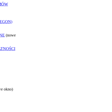
EMÓW
REGON)
NE
(nowe
ATNOŚCI
we okno)