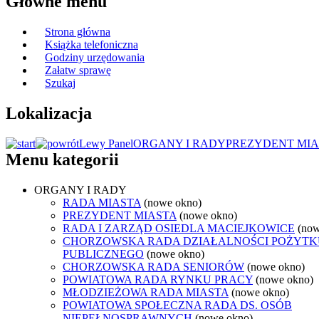
Główne menu
Strona główna
Książka telefoniczna
Godziny urzędowania
Załatw sprawę
Szukaj
Lokalizacja
Lewy Panel
ORGANY I RADY
PREZYDENT MIA
Menu kategorii
ORGANY I RADY
RADA MIASTA
(nowe okno)
PREZYDENT MIASTA
(nowe okno)
RADA I ZARZĄD OSIEDLA MACIEJKOWICE
(now
CHORZOWSKA RADA DZIAŁALNOŚCI POŻYTK
PUBLICZNEGO
(nowe okno)
CHORZOWSKA RADA SENIORÓW
(nowe okno)
POWIATOWA RADA RYNKU PRACY
(nowe okno)
MŁODZIEŻOWA RADA MIASTA
(nowe okno)
POWIATOWA SPOŁECZNA RADA DS. OSÓB
NIEPEŁNOSPRAWNYCH
(nowe okno)