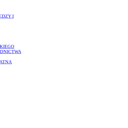
ĘDZY I
KIEGO
ADNICTWA
ŁATNA