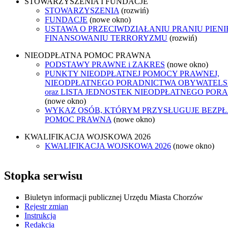
STOWARZYSZENIA I FUNDACJE
STOWARZYSZENIA
(rozwiń)
FUNDACJE
(nowe okno)
USTAWA O PRZECIWDZIAŁANIU PRANIU PIENI
FINANSOWANIU TERRORYZMU
(rozwiń)
NIEODPŁATNA POMOC PRAWNA
PODSTAWY PRAWNE i ZAKRES
(nowe okno)
PUNKTY NIEODPŁATNEJ POMOCY PRAWNEJ,
NIEODPŁATNEGO PORADNICTWA OBYWATELS
oraz LISTA JEDNOSTEK NIEODPŁATNEGO POR
(nowe okno)
WYKAZ OSÓB, KTÓRYM PRZYSŁUGUJE BEZP
POMOC PRAWNA
(nowe okno)
KWALIFIKACJA WOJSKOWA 2026
KWALIFIKACJA WOJSKOWA 2026
(nowe okno)
Stopka serwisu
Biuletyn informacji publicznej Urzędu Miasta Chorzów
Rejestr zmian
Instrukcja
Redakcja