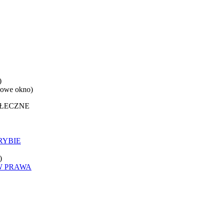
)
nowe okno)
OŁECZNE
RYBIE
)
W PRAWA