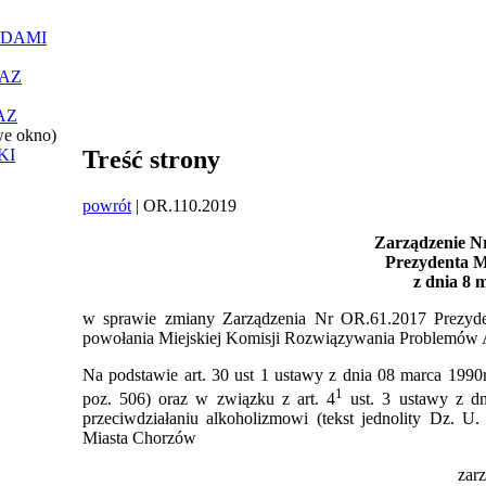
ĄDAMI
AZ
AZ
we okno)
KI
Treść strony
powrót
| OR.110.2019
Zarządzenie Nr
Prezydenta M
z dnia 8 
w sprawie zmiany Zarządzenia Nr OR.61.2017 Prezyde
powołania Miejskiej Komisji Rozwiązywania Problemów
Na podstawie art. 30 ust 1 ustawy z dnia 08 marca 1990
1
poz. 506) oraz w związku z art. 4
ust. 3 ustawy z dn
przeciwdziałaniu alkoholizmowi (tekst jednolity Dz. U
Miasta Chorzów
zar