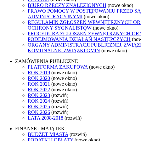
BIURO RZECZY ZNALEZIONYCH
(nowe okno)
PRAWO POMOCY W POSTĘPOWANIU PRZED S
ADMINISTRACYJNYMI
(nowe okno)
REGULAMIN ZGŁOSZEŃ WEWNĘTRZNYCH OR
OCHRONY SYGNALISTÓW
(nowe okno)
PROCEDURA ZGŁOSZEŃ ZEWNĘTRZNYCH OR
PODEJMOWANIA DZIAŁAŃ NASTĘPCZYCH
(no
ORGANY ADMINISTRACJI PUBLICZNEJ, ZWIĄZ
KOMUNALNE, ZWIĄZKI GMIN
(nowe okno)
ZAMÓWIENIA PUBLICZNE
PLATFORMA ZAKUPOWA
(nowe okno)
ROK 2019
(nowe okno)
ROK 2020
(nowe okno)
ROK 2021
(nowe okno)
ROK 2022
(nowe okno)
ROK 2023
(rozwiń)
ROK 2024
(rozwiń)
ROK 2025
(rozwiń)
ROK 2026
(rozwiń)
LATA 2008-2018
(rozwiń)
FINANSE I MAJĄTEK
BUDŻET MIASTA
(rozwiń)
PODATKI I OPŁATY
(nowe okno)