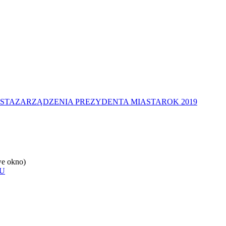
STA
ZARZĄDZENIA PREZYDENTA MIASTA
ROK 2019
e okno)
U