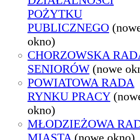
POŻYTKU
PUBLICZNEGO
(now
okno)
CHORZOWSKA RAD
SENIORÓW
(nowe ok
POWIATOWA RADA
RYNKU PRACY
(now
okno)
MŁODZIEŻOWA RA
MIASTA
(nowe okno)