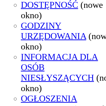
DOSTĘPNOŚĆ
(nowe
okno)
GODZINY
URZĘDOWANIA
(no
okno)
INFORMACJA DLA
OSÓB
NIESŁYSZĄCYCH
(n
okno)
OGŁOSZENIA