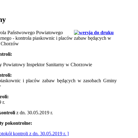
ny
trola Państwowego Powiatowego
arnego - kontrola piaskownic i placów zabaw będących w
 Chorzów
troli:
 Powiatowy Inspektor Sanitarny w Chorzowie
troli:
piaskownic i placów zabaw będących w zasobach Gminy
w
roli:
 r.
kontroli
z dn. 30.05.2019 r.
y pokontrolne:
otokół kontroli z dn. 30.05.2019 r. ]