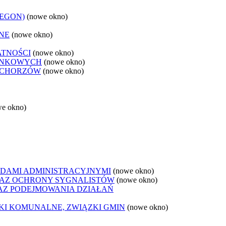
REGON)
(nowe okno)
NE
(nowe okno)
ATNOŚCI
(nowe okno)
ANKOWYCH
(nowe okno)
 CHORZÓW
(nowe okno)
we okno)
DAMI ADMINISTRACYJNYMI
(nowe okno)
AZ OCHRONY SYGNALISTÓW
(nowe okno)
Z PODEJMOWANIA DZIAŁAŃ
ZKI KOMUNALNE, ZWIĄZKI GMIN
(nowe okno)