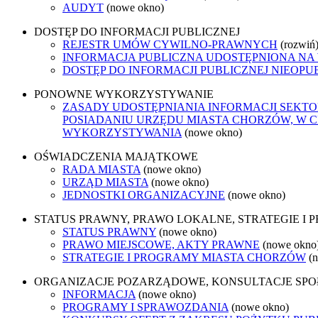
AUDYT
(nowe okno)
DOSTĘP DO INFORMACJI PUBLICZNEJ
REJESTR UMÓW CYWILNO-PRAWNYCH
(rozwiń
INFORMACJA PUBLICZNA UDOSTĘPNIONA NA
DOSTĘP DO INFORMACJI PUBLICZNEJ NIEOPU
PONOWNE WYKORZYSTYWANIE
ZASADY UDOSTĘPNIANIA INFORMACJI SEKT
POSIADANIU URZĘDU MIASTA CHORZÓW, W 
WYKORZYSTYWANIA
(nowe okno)
OŚWIADCZENIA MAJĄTKOWE
RADA MIASTA
(nowe okno)
URZĄD MIASTA
(nowe okno)
JEDNOSTKI ORGANIZACYJNE
(nowe okno)
STATUS PRAWNY, PRAWO LOKALNE, STRATEGIE I
STATUS PRAWNY
(nowe okno)
PRAWO MIEJSCOWE, AKTY PRAWNE
(nowe okno
STRATEGIE I PROGRAMY MIASTA CHORZÓW
(
ORGANIZACJE POZARZĄDOWE, KONSULTACJE SP
INFORMACJA
(nowe okno)
PROGRAMY I SPRAWOZDANIA
(nowe okno)