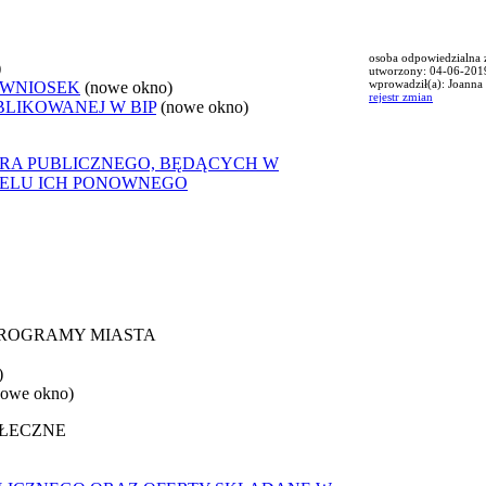
osoba odpowiedzialna z
)
utworzony: 04-06-201
wprowadził(a): Joann
 WNIOSEK
(nowe okno)
rejestr zmian
BLIKOWANEJ W BIP
(nowe okno)
ORA PUBLICZNEGO, BĘDĄCYCH W
CELU ICH PONOWNEGO
 PROGRAMY MIASTA
)
nowe okno)
OŁECZNE