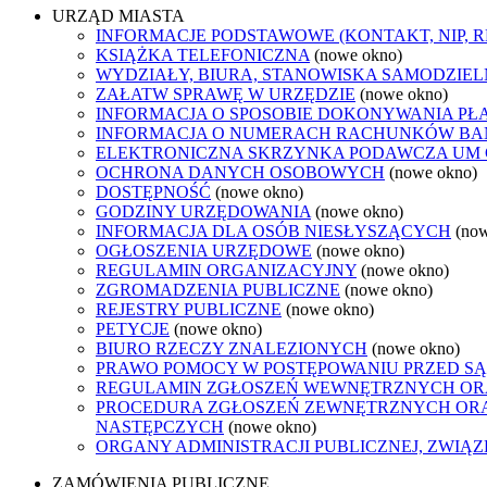
URZĄD MIASTA
INFORMACJE PODSTAWOWE (KONTAKT, NIP, 
KSIĄŻKA TELEFONICZNA
(nowe okno)
WYDZIAŁY, BIURA, STANOWISKA SAMODZIEL
ZAŁATW SPRAWĘ W URZĘDZIE
(nowe okno)
INFORMACJA O SPOSOBIE DOKONYWANIA PŁ
INFORMACJA O NUMERACH RACHUNKÓW B
ELEKTRONICZNA SKRZYNKA PODAWCZA UM
OCHRONA DANYCH OSOBOWYCH
(nowe okno)
DOSTĘPNOŚĆ
(nowe okno)
GODZINY URZĘDOWANIA
(nowe okno)
INFORMACJA DLA OSÓB NIESŁYSZĄCYCH
(no
OGŁOSZENIA URZĘDOWE
(nowe okno)
REGULAMIN ORGANIZACYJNY
(nowe okno)
ZGROMADZENIA PUBLICZNE
(nowe okno)
REJESTRY PUBLICZNE
(nowe okno)
PETYCJE
(nowe okno)
BIURO RZECZY ZNALEZIONYCH
(nowe okno)
PRAWO POMOCY W POSTĘPOWANIU PRZED SĄ
REGULAMIN ZGŁOSZEŃ WEWNĘTRZNYCH OR
PROCEDURA ZGŁOSZEŃ ZEWNĘTRZNYCH ORA
NASTĘPCZYCH
(nowe okno)
ORGANY ADMINISTRACJI PUBLICZNEJ, ZWIĄ
ZAMÓWIENIA PUBLICZNE