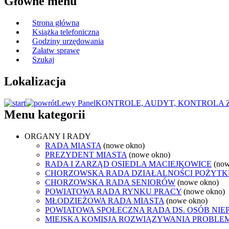
Główne menu
Strona główna
Książka telefoniczna
Godziny urzędowania
Załatw sprawę
Szukaj
Lokalizacja
Lewy Panel
KONTROLE, AUDYT, KONTROLA
Menu kategorii
ORGANY I RADY
RADA MIASTA
(nowe okno)
PREZYDENT MIASTA
(nowe okno)
RADA I ZARZĄD OSIEDLA MACIEJKOWICE
(now
CHORZOWSKA RADA DZIAŁALNOŚCI POŻYTK
CHORZOWSKA RADA SENIORÓW
(nowe okno)
POWIATOWA RADA RYNKU PRACY
(nowe okno)
MŁODZIEŻOWA RADA MIASTA
(nowe okno)
POWIATOWA SPOŁECZNA RADA DS. OSÓB NI
MIEJSKA KOMISJA ROZWIĄZYWANIA PROB