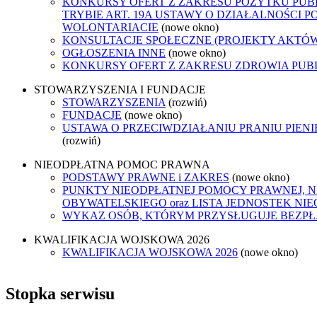
KONKURSY OFERT Z ZAKRESU POŻYTKU PUB
TRYBIE ART. 19A USTAWY O DZIAŁALNOŚCI P
WOLONTARIACIE
(nowe okno)
KONSULTACJE SPOŁECZNE (PROJEKTY AKTÓ
OGŁOSZENIA INNE
(nowe okno)
KONKURSY OFERT Z ZAKRESU ZDROWIA PUB
STOWARZYSZENIA I FUNDACJE
STOWARZYSZENIA
(rozwiń)
FUNDACJE
(nowe okno)
USTAWA O PRZECIWDZIAŁANIU PRANIU PIEN
(rozwiń)
NIEODPŁATNA POMOC PRAWNA
PODSTAWY PRAWNE i ZAKRES
(nowe okno)
PUNKTY NIEODPŁATNEJ POMOCY PRAWNEJ, 
OBYWATELSKIEGO oraz LISTA JEDNOSTEK N
WYKAZ OSÓB, KTÓRYM PRZYSŁUGUJE BEZP
KWALIFIKACJA WOJSKOWA 2026
KWALIFIKACJA WOJSKOWA 2026
(nowe okno)
Stopka serwisu