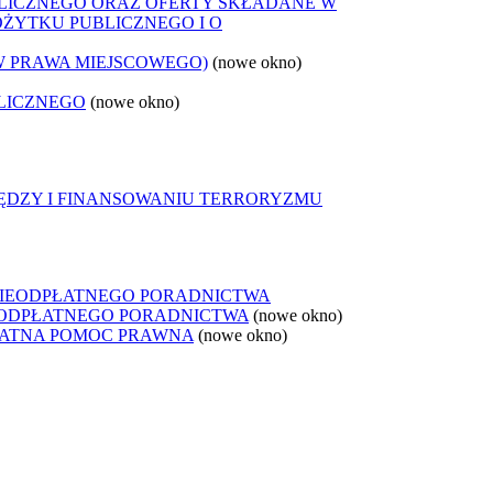
LICZNEGO ORAZ OFERTY SKŁADANE W
OŻYTKU PUBLICZNEGO I O
W PRAWA MIEJSCOWEGO)
(nowe okno)
LICZNEGO
(nowe okno)
IĘDZY I FINANSOWANIU TERRORYZMU
NIEODPŁATNEGO PORADNICTWA
IEODPŁATNEGO PORADNICTWA
(nowe okno)
ŁATNA POMOC PRAWNA
(nowe okno)