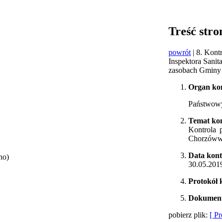
Treść stro
powrót
| 8. Kon
Inspektora Sanit
zasobach Gminy
Organ kon
Państwowy
Temat kon
Kontrola 
Chorzów
Data kont
no)
30.05.2019
Protokół 
Dokument
pobierz plik:
[ Pr