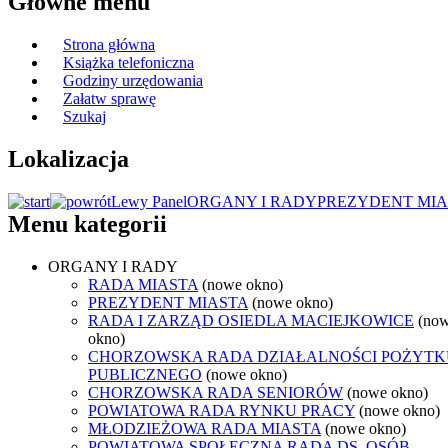
Główne menu
Strona główna
Książka telefoniczna
Godziny urzędowania
Załatw sprawę
Szukaj
Lokalizacja
Lewy Panel
ORGANY I RADY
PREZYDENT MIA
Menu kategorii
ORGANY I RADY
RADA MIASTA
(nowe okno)
PREZYDENT MIASTA
(nowe okno)
RADA I ZARZĄD OSIEDLA MACIEJKOWICE
(no
okno)
CHORZOWSKA RADA DZIAŁALNOŚCI POŻYTK
PUBLICZNEGO
(nowe okno)
CHORZOWSKA RADA SENIORÓW
(nowe okno)
POWIATOWA RADA RYNKU PRACY
(nowe okno)
MŁODZIEŻOWA RADA MIASTA
(nowe okno)
POWIATOWA SPOŁECZNA RADA DS. OSÓB