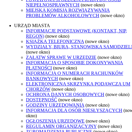
NIEPEŁNOSPRAWNYCH
(nowe okno)
MIEJSKA KOMISJA ROZWIĄZYWANIA
PROBLEMÓW ALKOHOLOWYCH
(nowe okno)
URZĄD MIASTA
INFORMACJE PODSTAWOWE (KONTAKT, NIP,
REGON)
(nowe okno)
KSIĄŻKA TELEFONICZNA
(nowe okno)
WYDZIAŁY, BIURA, STANOWISKA SAMODZIEL
(nowe okno)
ZAŁATW SPRAWĘ W URZĘDZIE
(nowe okno)
INFORMACJA O SPOSOBIE DOKONYWANIA
PŁATNOŚCI
(nowe okno)
INFORMACJA O NUMERACH RACHUNKÓW
BANKOWYCH
(nowe okno)
ELEKTRONICZNA SKRZYNKA PODAWCZA UM
CHORZÓW
(nowe okno)
OCHRONA DANYCH OSOBOWYCH
(nowe okno)
DOSTĘPNOŚĆ
(nowe okno)
GODZINY URZĘDOWANIA
(nowe okno)
INFORMACJA DLA OSÓB NIESŁYSZĄCYCH
(no
okno)
OGŁOSZENIA URZĘDOWE
(nowe okno)
REGULAMIN ORGANIZACYJNY
(nowe okno)
ZGROMADZENIA PUBLICZNE
(nowe okno)