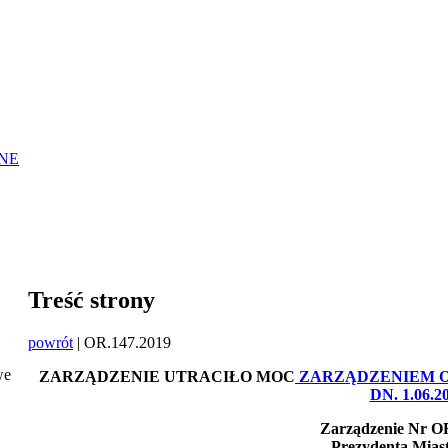
NE
Treść strony
powrót
| OR.147.2019
we
ZARZĄDZENIE UTRACIŁO MOC
ZARZĄDZENIEM O
DN. 1.06.2
Zarządzenie Nr OR
Prezydenta Mias