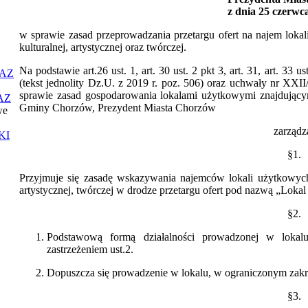
z dnia 25 czerwc
w sprawie zasad przeprowadzania przetargu ofert na najem loka
kulturalnej, artystycznej oraz twórczej.
Na podstawie art.26 ust. 1, art. 30 ust. 2 pkt 3, art. 31, art. 3
AZ
(tekst jednolity Dz.U. z 2019 r. poz. 506) oraz uchwały nr XX
sprawie zasad gospodarowania lokalami użytkowymi znajdujący
AZ
Gminy Chorzów, Prezydent Miasta Chorzów
we
zarządz
KI
§1.
Przyjmuje się zasadę wskazywania najemców lokali użytkowych 
artystycznej, twórczej w drodze przetargu ofert pod nazwą „Lokal 
§2.
Podstawową formą działalności prowadzonej w lokalu b
zastrzeżeniem ust.2.
Dopuszcza się prowadzenie w lokalu, w ograniczonym zakresi
§3.