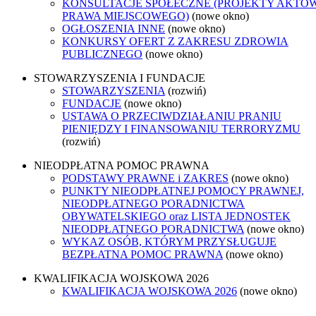
KONSULTACJE SPOŁECZNE (PROJEKTY AKTÓ
PRAWA MIEJSCOWEGO)
(nowe okno)
OGŁOSZENIA INNE
(nowe okno)
KONKURSY OFERT Z ZAKRESU ZDROWIA
PUBLICZNEGO
(nowe okno)
STOWARZYSZENIA I FUNDACJE
STOWARZYSZENIA
(rozwiń)
FUNDACJE
(nowe okno)
USTAWA O PRZECIWDZIAŁANIU PRANIU
PIENIĘDZY I FINANSOWANIU TERRORYZMU
(rozwiń)
NIEODPŁATNA POMOC PRAWNA
PODSTAWY PRAWNE i ZAKRES
(nowe okno)
PUNKTY NIEODPŁATNEJ POMOCY PRAWNEJ,
NIEODPŁATNEGO PORADNICTWA
OBYWATELSKIEGO oraz LISTA JEDNOSTEK
NIEODPŁATNEGO PORADNICTWA
(nowe okno)
WYKAZ OSÓB, KTÓRYM PRZYSŁUGUJE
BEZPŁATNA POMOC PRAWNA
(nowe okno)
KWALIFIKACJA WOJSKOWA 2026
KWALIFIKACJA WOJSKOWA 2026
(nowe okno)