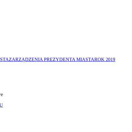
STA
ZARZĄDZENIA PREZYDENTA MIASTA
ROK 2019
we
U