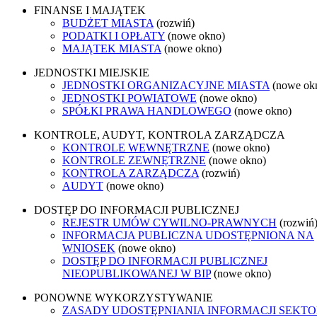
FINANSE I MAJĄTEK
BUDŻET MIASTA
(rozwiń)
PODATKI I OPŁATY
(nowe okno)
MAJĄTEK MIASTA
(nowe okno)
JEDNOSTKI MIEJSKIE
JEDNOSTKI ORGANIZACYJNE MIASTA
(nowe ok
JEDNOSTKI POWIATOWE
(nowe okno)
SPÓŁKI PRAWA HANDLOWEGO
(nowe okno)
KONTROLE, AUDYT, KONTROLA ZARZĄDCZA
KONTROLE WEWNĘTRZNE
(nowe okno)
KONTROLE ZEWNĘTRZNE
(nowe okno)
KONTROLA ZARZĄDCZA
(rozwiń)
AUDYT
(nowe okno)
DOSTĘP DO INFORMACJI PUBLICZNEJ
REJESTR UMÓW CYWILNO-PRAWNYCH
(rozwiń
INFORMACJA PUBLICZNA UDOSTĘPNIONA NA
WNIOSEK
(nowe okno)
DOSTĘP DO INFORMACJI PUBLICZNEJ
NIEOPUBLIKOWANEJ W BIP
(nowe okno)
PONOWNE WYKORZYSTYWANIE
ZASADY UDOSTĘPNIANIA INFORMACJI SEKT