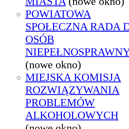
MIASTA
(nowe okno)
POWIATOWA
SPOŁECZNA RADA D
OSÓB
NIEPEŁNOSPRAWN
(nowe okno)
MIEJSKA KOMISJA
ROZWIĄZYWANIA
PROBLEMÓW
ALKOHOLOWYCH
(nowe okno)