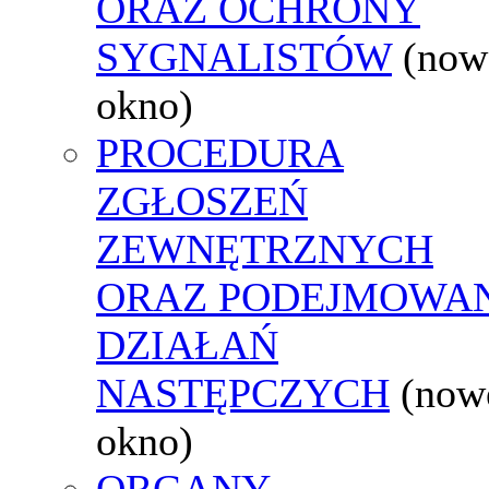
ORAZ OCHRONY
SYGNALISTÓW
(now
okno)
PROCEDURA
ZGŁOSZEŃ
ZEWNĘTRZNYCH
ORAZ PODEJMOWA
DZIAŁAŃ
NASTĘPCZYCH
(now
okno)
ORGANY