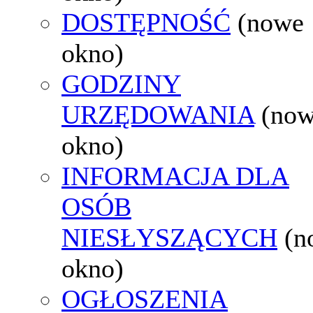
DOSTĘPNOŚĆ
(nowe
okno)
GODZINY
URZĘDOWANIA
(no
okno)
INFORMACJA DLA
OSÓB
NIESŁYSZĄCYCH
(n
okno)
OGŁOSZENIA