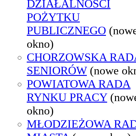
DZIAŁALNOŚCI
POŻYTKU
PUBLICZNEGO
(now
okno)
CHORZOWSKA RAD
SENIORÓW
(nowe ok
POWIATOWA RADA
RYNKU PRACY
(now
okno)
MŁODZIEŻOWA RA