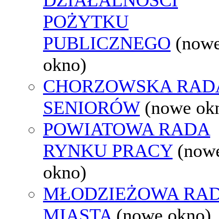
POŻYTKU
PUBLICZNEGO
(now
okno)
CHORZOWSKA RAD
SENIORÓW
(nowe ok
POWIATOWA RADA
RYNKU PRACY
(now
okno)
MŁODZIEŻOWA RA
MIASTA
(nowe okno)