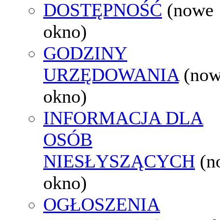
DOSTĘPNOŚĆ
(nowe
okno)
GODZINY
URZĘDOWANIA
(no
okno)
INFORMACJA DLA
OSÓB
NIESŁYSZĄCYCH
(n
okno)
OGŁOSZENIA