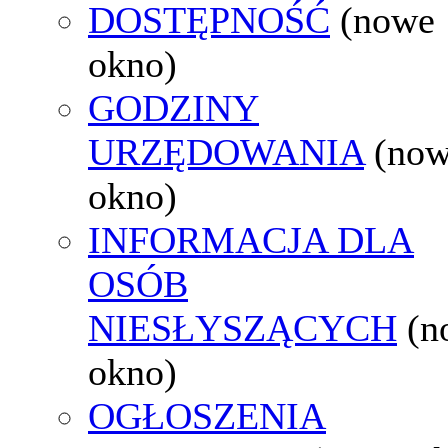
DOSTĘPNOŚĆ
(nowe
okno)
GODZINY
URZĘDOWANIA
(no
okno)
INFORMACJA DLA
OSÓB
NIESŁYSZĄCYCH
(n
okno)
OGŁOSZENIA