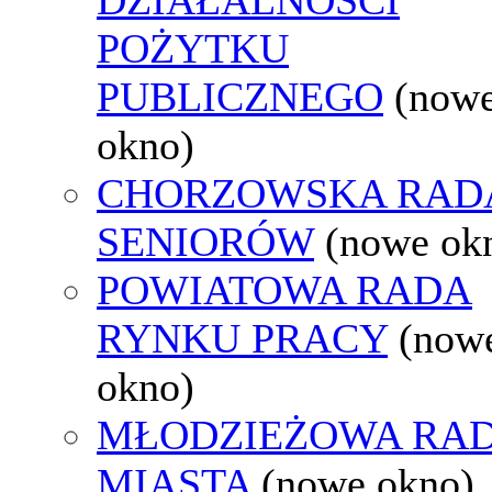
POŻYTKU
PUBLICZNEGO
(now
okno)
CHORZOWSKA RAD
SENIORÓW
(nowe ok
POWIATOWA RADA
RYNKU PRACY
(now
okno)
MŁODZIEŻOWA RA
MIASTA
(nowe okno)