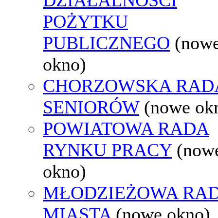
POŻYTKU
PUBLICZNEGO
(now
okno)
CHORZOWSKA RAD
SENIORÓW
(nowe ok
POWIATOWA RADA
RYNKU PRACY
(now
okno)
MŁODZIEŻOWA RA
MIASTA
(nowe okno)