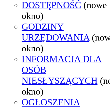
DOSTĘPNOŚĆ
(nowe
okno)
GODZINY
URZĘDOWANIA
(no
okno)
INFORMACJA DLA
OSÓB
NIESŁYSZĄCYCH
(n
okno)
OGŁOSZENIA