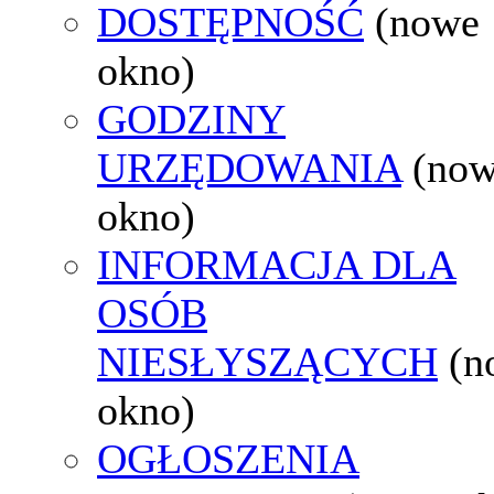
DOSTĘPNOŚĆ
(nowe
okno)
GODZINY
URZĘDOWANIA
(no
okno)
INFORMACJA DLA
OSÓB
NIESŁYSZĄCYCH
(n
okno)
OGŁOSZENIA