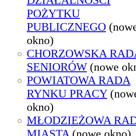
POŻYTKU
PUBLICZNEGO
(now
okno)
CHORZOWSKA RAD
SENIORÓW
(nowe ok
POWIATOWA RADA
RYNKU PRACY
(now
okno)
MŁODZIEŻOWA RA
MIASTA
(nowe okno)