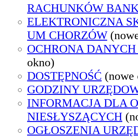
RACHUNKÓW BAN
ELEKTRONICZNA S
UM CHORZÓW
(nowe
OCHRONA DANYCH
okno)
DOSTĘPNOŚĆ
(nowe 
GODZINY URZĘDOW
INFORMACJA DLA 
NIESŁYSZĄCYCH
(n
OGŁOSZENIA URZ