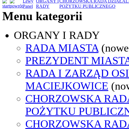
Lewy
ORGANY I
CHORZOWSKA RADA DZIAŁAL
Panel
RADY
POŻYTKU PUBLICZNEGO
Menu kategorii
ORGANY I RADY
RADA MIASTA
(nowe
PREZYDENT MIAST
RADA I ZARZĄD OS
MACIEJKOWICE
(no
CHORZOWSKA RADA
POŻYTKU PUBLICZ
CHORZOWSKA RAD