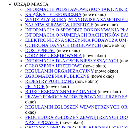
URZĄD MIASTA
INFORMACJE PODSTAWOWE (KONTAKT, NIP, 
KSIĄŻKA TELEFONICZNA
(nowe okno)
WYDZIAŁY, BIURA, STANOWISKA SAMODZIEL
ZAŁATW SPRAWĘ W URZĘDZIE
(nowe okno)
INFORMACJA O SPOSOBIE DOKONYWANIA PŁ
INFORMACJA O NUMERACH RACHUNKÓW B
ELEKTRONICZNA SKRZYNKA PODAWCZA UM
OCHRONA DANYCH OSOBOWYCH
(nowe okno)
DOSTĘPNOŚĆ
(nowe okno)
GODZINY URZĘDOWANIA
(nowe okno)
INFORMACJA DLA OSÓB NIESŁYSZĄCYCH
(no
OGŁOSZENIA URZĘDOWE
(nowe okno)
REGULAMIN ORGANIZACYJNY
(nowe okno)
ZGROMADZENIA PUBLICZNE
(nowe okno)
REJESTRY PUBLICZNE
(nowe okno)
PETYCJE
(nowe okno)
BIURO RZECZY ZNALEZIONYCH
(nowe okno)
PRAWO POMOCY W POSTĘPOWANIU PRZED SĄ
okno)
REGULAMIN ZGŁOSZEŃ WEWNĘTRZNYCH OR
okno)
PROCEDURA ZGŁOSZEŃ ZEWNĘTRZNYCH ORA
NASTĘPCZYCH
(nowe okno)
ORGANY ADMINISTRACJI PUBLICZNEJ, ZWIĄ