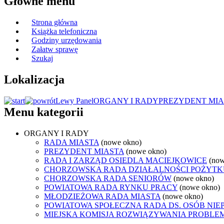
Główne menu
Strona główna
Książka telefoniczna
Godziny urzędowania
Załatw sprawę
Szukaj
Lokalizacja
Lewy Panel
ORGANY I RADY
PREZYDENT MIA
Menu kategorii
ORGANY I RADY
RADA MIASTA
(nowe okno)
PREZYDENT MIASTA
(nowe okno)
RADA I ZARZĄD OSIEDLA MACIEJKOWICE
(now
CHORZOWSKA RADA DZIAŁALNOŚCI POŻYTK
CHORZOWSKA RADA SENIORÓW
(nowe okno)
POWIATOWA RADA RYNKU PRACY
(nowe okno)
MŁODZIEŻOWA RADA MIASTA
(nowe okno)
POWIATOWA SPOŁECZNA RADA DS. OSÓB NI
MIEJSKA KOMISJA ROZWIĄZYWANIA PROB