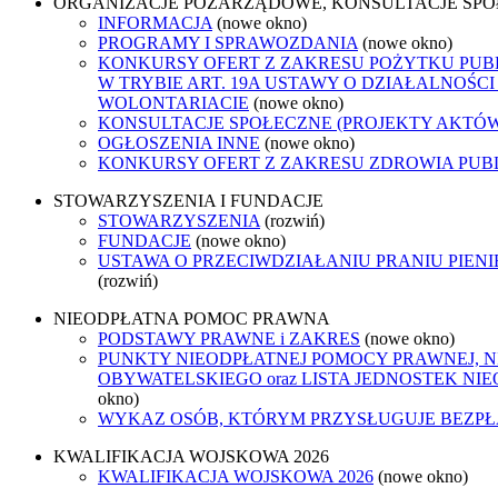
ORGANIZACJE POZARZĄDOWE, KONSULTACJE SP
INFORMACJA
(nowe okno)
PROGRAMY I SPRAWOZDANIA
(nowe okno)
KONKURSY OFERT Z ZAKRESU POŻYTKU PUB
W TRYBIE ART. 19A USTAWY O DZIAŁALNOŚCI
WOLONTARIACIE
(nowe okno)
KONSULTACJE SPOŁECZNE (PROJEKTY AKTÓ
OGŁOSZENIA INNE
(nowe okno)
KONKURSY OFERT Z ZAKRESU ZDROWIA PUB
STOWARZYSZENIA I FUNDACJE
STOWARZYSZENIA
(rozwiń)
FUNDACJE
(nowe okno)
USTAWA O PRZECIWDZIAŁANIU PRANIU PIEN
(rozwiń)
NIEODPŁATNA POMOC PRAWNA
PODSTAWY PRAWNE i ZAKRES
(nowe okno)
PUNKTY NIEODPŁATNEJ POMOCY PRAWNEJ, 
OBYWATELSKIEGO oraz LISTA JEDNOSTEK N
okno)
WYKAZ OSÓB, KTÓRYM PRZYSŁUGUJE BEZP
KWALIFIKACJA WOJSKOWA 2026
KWALIFIKACJA WOJSKOWA 2026
(nowe okno)