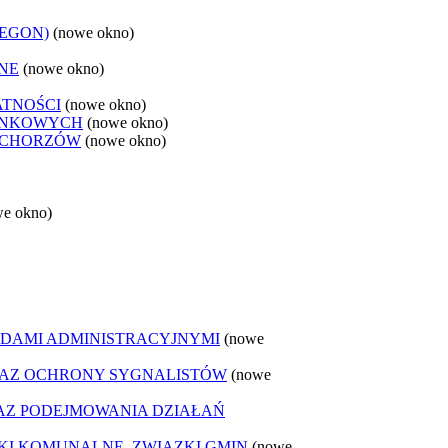
REGON)
(nowe okno)
NE
(nowe okno)
ATNOŚCI
(nowe okno)
ANKOWYCH
(nowe okno)
 CHORZÓW
(nowe okno)
we okno)
DAMI ADMINISTRACYJNYMI
(nowe
AZ OCHRONY SYGNALISTÓW
(nowe
Z PODEJMOWANIA DZIAŁAŃ
ZKI KOMUNALNE, ZWIĄZKI GMIN
(nowe