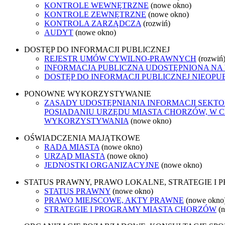
KONTROLE WEWNĘTRZNE
(nowe okno)
KONTROLE ZEWNĘTRZNE
(nowe okno)
KONTROLA ZARZĄDCZA
(rozwiń)
AUDYT
(nowe okno)
DOSTĘP DO INFORMACJI PUBLICZNEJ
REJESTR UMÓW CYWILNO-PRAWNYCH
(rozwiń
INFORMACJA PUBLICZNA UDOSTĘPNIONA NA
DOSTĘP DO INFORMACJI PUBLICZNEJ NIEOPU
PONOWNE WYKORZYSTYWANIE
ZASADY UDOSTĘPNIANIA INFORMACJI SEKT
POSIADANIU URZĘDU MIASTA CHORZÓW, W 
WYKORZYSTYWANIA
(nowe okno)
OŚWIADCZENIA MAJĄTKOWE
RADA MIASTA
(nowe okno)
URZĄD MIASTA
(nowe okno)
JEDNOSTKI ORGANIZACYJNE
(nowe okno)
STATUS PRAWNY, PRAWO LOKALNE, STRATEGIE I
STATUS PRAWNY
(nowe okno)
PRAWO MIEJSCOWE, AKTY PRAWNE
(nowe okno
STRATEGIE I PROGRAMY MIASTA CHORZÓW
(