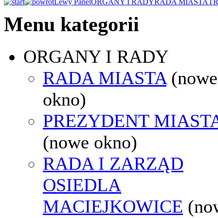
Lewy Panel
ORGANY I RADY
RADA MIASTA
TR
Menu kategorii
ORGANY I RADY
RADA MIASTA
(nowe
okno)
PREZYDENT MIAST
(nowe okno)
RADA I ZARZĄD
OSIEDLA
MACIEJKOWICE
(no