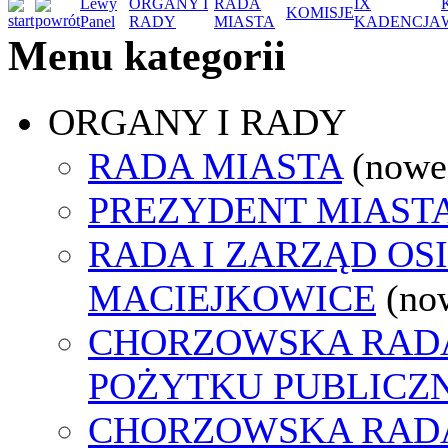
Lewy
ORGANY I
RADA
IX
KOMISJE
Panel
RADY
MIASTA
KADENCJA
Menu kategorii
ORGANY I RADY
RADA MIASTA
(nowe
PREZYDENT MIAST
RADA I ZARZĄD OS
MACIEJKOWICE
(no
CHORZOWSKA RADA
POŻYTKU PUBLICZ
CHORZOWSKA RAD