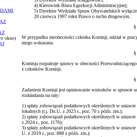
4) Kierownik Biura Egzekucji Administracyjnej;
ĄDAMI
5) Dyrektor Wydziału Spraw Obywatelskich wyłączni
20 czerwca 1997 roku Prawo o ruchu drogowym.
AZ
§
AZ
W przypadku nieobecności członka Komisji, udział w pracy
we okno)
niego wskazana.
KI
§
Komisja rozpatruje sprawy w obecności Przewodniczącego
z członków Komisji.
§
Zadaniem Komisji jest opiniowanie wniosków w sprawie uma
rozkładania na raty:
1) spłaty zobowiązań podatkowych określonych w ustawie z
lokalnych (t.j. Dz.U. z 2023 r., poz. 70 z późn. zm.);
2) spłaty zobowiązań podatkowych określonych w ustawie z 
z 2024 r., poz. 1176);
3) spłaty zobowiązań podatkowych określonych w ustawie z
U. z 2019 r., poz. 888 z późn. zm.);