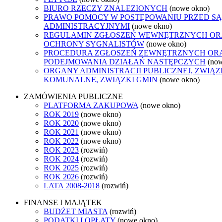
BIURO RZECZY ZNALEZIONYCH
(nowe okno)
PRAWO POMOCY W POSTĘPOWANIU PRZED S
ADMINISTRACYJNYMI
(nowe okno)
REGULAMIN ZGŁOSZEŃ WEWNĘTRZNYCH OR
OCHRONY SYGNALISTÓW
(nowe okno)
PROCEDURA ZGŁOSZEŃ ZEWNĘTRZNYCH OR
PODEJMOWANIA DZIAŁAŃ NASTĘPCZYCH
(no
ORGANY ADMINISTRACJI PUBLICZNEJ, ZWIĄZ
KOMUNALNE, ZWIĄZKI GMIN
(nowe okno)
ZAMÓWIENIA PUBLICZNE
PLATFORMA ZAKUPOWA
(nowe okno)
ROK 2019
(nowe okno)
ROK 2020
(nowe okno)
ROK 2021
(nowe okno)
ROK 2022
(nowe okno)
ROK 2023
(rozwiń)
ROK 2024
(rozwiń)
ROK 2025
(rozwiń)
ROK 2026
(rozwiń)
LATA 2008-2018
(rozwiń)
FINANSE I MAJĄTEK
BUDŻET MIASTA
(rozwiń)
PODATKI I OPŁATY
(nowe okno)