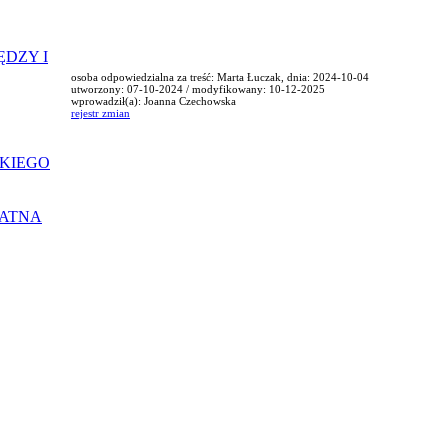
ĘDZY I
osoba odpowiedzialna za treść: Marta Łuczak, dnia: 2024-10-04
utworzony: 07-10-2024 / modyfikowany: 10-12-2025
wprowadził(a): Joanna Czechowska
rejestr zmian
KIEGO
ŁATNA