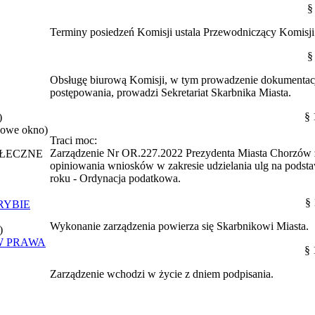
§
Terminy posiedzeń Komisji ustala Przewodniczący Komisji
§
Obsługę biurową Komisji, w tym prowadzenie dokumentac
postępowania, prowadzi Sekretariat Skarbnika Miasta.
§ 
)
nowe okno)
Traci moc:
Zarządzenie Nr OR.227.2022 Prezydenta Miasta Chorzów z 
OŁECZNE
opiniowania wniosków w zakresie udzielania ulg na podstawi
roku - Ordynacja podatkowa.
§ 
RYBIE
Wykonanie zarządzenia powierza się Skarbnikowi Miasta.
)
W PRAWA
§ 
Zarządzenie wchodzi w życie z dniem podpisania.