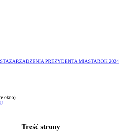
STA
ZARZĄDZENIA PREZYDENTA MIASTA
ROK 2024
e okno)
U
Treść strony