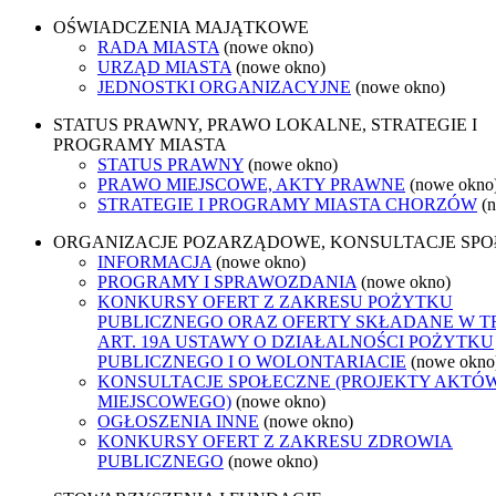
OŚWIADCZENIA MAJĄTKOWE
RADA MIASTA
(nowe okno)
URZĄD MIASTA
(nowe okno)
JEDNOSTKI ORGANIZACYJNE
(nowe okno)
STATUS PRAWNY, PRAWO LOKALNE, STRATEGIE I
PROGRAMY MIASTA
STATUS PRAWNY
(nowe okno)
PRAWO MIEJSCOWE, AKTY PRAWNE
(nowe okno
STRATEGIE I PROGRAMY MIASTA CHORZÓW
(
ORGANIZACJE POZARZĄDOWE, KONSULTACJE SP
INFORMACJA
(nowe okno)
PROGRAMY I SPRAWOZDANIA
(nowe okno)
KONKURSY OFERT Z ZAKRESU POŻYTKU
PUBLICZNEGO ORAZ OFERTY SKŁADANE W T
ART. 19A USTAWY O DZIAŁALNOŚCI POŻYTKU
PUBLICZNEGO I O WOLONTARIACIE
(nowe okno
KONSULTACJE SPOŁECZNE (PROJEKTY AKTÓ
MIEJSCOWEGO)
(nowe okno)
OGŁOSZENIA INNE
(nowe okno)
KONKURSY OFERT Z ZAKRESU ZDROWIA
PUBLICZNEGO
(nowe okno)