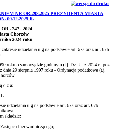
IEM NR OR.298.2025 PREZYDENTA MIASTA
 09.12.2025 R.
 OR . 247 . 2024
iasta Chorzów
ernika 2024 roku
kresie udzielania ulg na podstawie art. 67a oraz art. 67b
a.
1990 roku o samorządzie gminnym (t.j. Dz. U. z 2024 r., poz.
 z dnia 29 sierpnia 1997 roku - Ordynacja podatkowa (t.j.
 Chorzów
 ą d z a:
 1.
 udzielania ulg na podstawie art. 67a oraz art. 67b
datkowa.
m składzie:
 Zastępca Przewodniczącego;