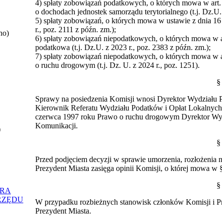
4) spłaty zobowiązań podatkowych, o których mowa w art. 1
o dochodach jednostek samorządu terytorialnego (t.j. Dz.U. 
5) spłaty zobowiązań, o których mowa w ustawie z dnia 16 l
r., poz. 2111 z późn. zm.);
no)
6) spłaty zobowiązań niepodatkowych, o których mowa w ar
podatkowa (t.j. Dz.U. z 2023 r., poz. 2383 z późn. zm.);
7) spłaty zobowiązań niepodatkowych, o których mowa w a
o ruchu drogowym (t.j. Dz. U. z 2024 r., poz. 1251).
§
Sprawy na posiedzenia Komisji wnosi Dyrektor Wydziału P
Kierownik Referatu Wydziału Podatków i Opłat Lokalnych,
czerwca 1997 roku Prawo o ruchu drogowym Dyrektor Wyd
Komunikacji.
)
§
Przed podjęciem decyzji w sprawie umorzenia, rozłożenia 
Prezydent Miasta zasięga opinii Komisji, o której mowa w §
§
ORA
RZĘDU
W przypadku rozbieżnych stanowisk członków Komisji i P
Prezydent Miasta.