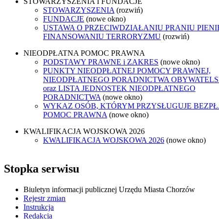
STOWARZYSZENIA I FUNDACJE
STOWARZYSZENIA
(rozwiń)
FUNDACJE
(nowe okno)
USTAWA O PRZECIWDZIAŁANIU PRANIU PIENI
FINANSOWANIU TERRORYZMU
(rozwiń)
NIEODPŁATNA POMOC PRAWNA
PODSTAWY PRAWNE i ZAKRES
(nowe okno)
PUNKTY NIEODPŁATNEJ POMOCY PRAWNEJ,
NIEODPŁATNEGO PORADNICTWA OBYWATELS
oraz LISTA JEDNOSTEK NIEODPŁATNEGO
PORADNICTWA
(nowe okno)
WYKAZ OSÓB, KTÓRYM PRZYSŁUGUJE BEZP
POMOC PRAWNA
(nowe okno)
KWALIFIKACJA WOJSKOWA 2026
KWALIFIKACJA WOJSKOWA 2026
(nowe okno)
Stopka serwisu
Biuletyn informacji publicznej Urzędu Miasta Chorzów
Rejestr zmian
Instrukcja
Redakcja