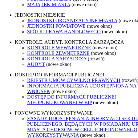
MAJĄTEK MIASTA
(nowe okno)
JEDNOSTKI MIEJSKIE
JEDNOSTKI ORGANIZACYJNE MIASTA
(nowe ok
JEDNOSTKI POWIATOWE
(nowe okno)
SPÓŁKI PRAWA HANDLOWEGO
(nowe okno)
KONTROLE, AUDYT, KONTROLA ZARZĄDCZA
KONTROLE WEWNĘTRZNE
(nowe okno)
KONTROLE ZEWNĘTRZNE
(nowe okno)
KONTROLA ZARZĄDCZA
(rozwiń)
AUDYT
(nowe okno)
DOSTĘP DO INFORMACJI PUBLICZNEJ
REJESTR UMÓW CYWILNO-PRAWNYCH
(rozwiń
INFORMACJA PUBLICZNA UDOSTĘPNIONA NA
WNIOSEK
(nowe okno)
DOSTĘP DO INFORMACJI PUBLICZNEJ
NIEOPUBLIKOWANEJ W BIP
(nowe okno)
PONOWNE WYKORZYSTYWANIE
ZASADY UDOSTĘPNIANIA INFORMACJI SEKT
PUBLICZNEGO, BĘDĄCYCH W POSIADANIU U
MIASTA CHORZÓW, W CELU ICH PONOWNEGO
WYKORZYSTYWANIA
(nowe okno)