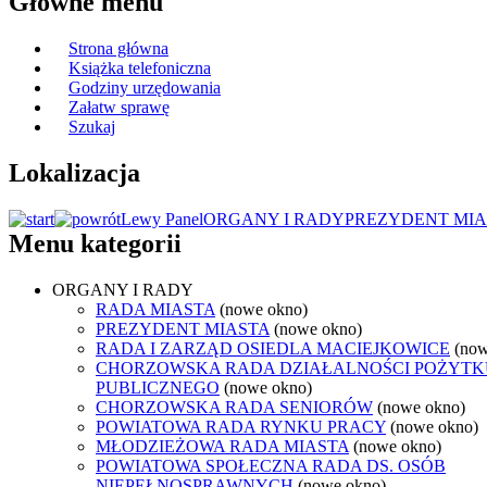
Główne menu
Strona główna
Książka telefoniczna
Godziny urzędowania
Załatw sprawę
Szukaj
Lokalizacja
Lewy Panel
ORGANY I RADY
PREZYDENT MIA
Menu kategorii
ORGANY I RADY
RADA MIASTA
(nowe okno)
PREZYDENT MIASTA
(nowe okno)
RADA I ZARZĄD OSIEDLA MACIEJKOWICE
(now
CHORZOWSKA RADA DZIAŁALNOŚCI POŻYTK
PUBLICZNEGO
(nowe okno)
CHORZOWSKA RADA SENIORÓW
(nowe okno)
POWIATOWA RADA RYNKU PRACY
(nowe okno)
MŁODZIEŻOWA RADA MIASTA
(nowe okno)
POWIATOWA SPOŁECZNA RADA DS. OSÓB
NIEPEŁNOSPRAWNYCH
(nowe okno)