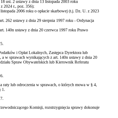
8 ust. 2 ustawy z dnia 13 listopada 2003 roku
z 2024 r., poz. 356);
istopada 2006 roku o opłacie skarbowej (t.j. Dz. U. z 2023
t. 262 ustawy z dnia 29 sierpnia 1997 roku - Ordynacja
rt. 140n ustawy z dnia 20 czerwca 1997 roku Prawo
 5.
odatków i Opłat Lokalnych, Zastępca Dyrektora lub
 a w sprawach wynikających z art. 140n ustawy z dnia 20
ziału Spraw Obywatelskich lub Kierownik Referatu
 6.
na raty lub odroczenia w sprawach, o których mowa w § 4,
 1.
 7.
rzewodniczącego Komisji, rozstrzygnięcia sprawy dokonuje