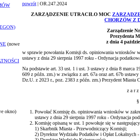
powrót
| OR.247.2024
EMÓW
ZARZĄDZENIE UTRACIŁO MOC
ZARZĄDZEN
CHORZÓW Z DN.
REGON)
Zarządzenie Nr
Prezydenta M
z dnia 4 paździ
NE
(nowe
w sprawie powołania Komisji ds. opiniowania wniosków w za
ustawy z dnia 29 sierpnia 1997 roku - Ordynacja podatkow
ATNOŚCI
Na podstawie art. 33 ust. 1 i ust. 3 ustawy z dnia 8 marca 
609 z późn. zm.) w związku z art. 67a oraz art. 67b ustawy
Dz.U. z 2023 r., poz. 2383 z późn. zm.) Prezydent Miasta
z a r z
§
we okno)
Powołać Komisję ds. opiniowania wniosków w zakresie
ustawy z dnia 29 sierpnia 1997 roku - Ordynacja po
Komisję opisaną w ust. 1 powołuje się w następujący
1) Skarbnik Miasta - Przewodniczący Komisji;
2) Dyrektor Wydziału Podatków i Opłat Lokalnych -
3) Dyrektor Wydziału Księgowości;