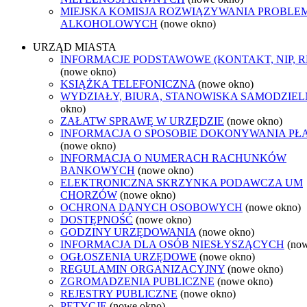
MIEJSKA KOMISJA ROZWIĄZYWANIA PROBL
ALKOHOLOWYCH
(nowe okno)
URZĄD MIASTA
INFORMACJE PODSTAWOWE (KONTAKT, NIP, 
(nowe okno)
KSIĄŻKA TELEFONICZNA
(nowe okno)
WYDZIAŁY, BIURA, STANOWISKA SAMODZIEL
okno)
ZAŁATW SPRAWĘ W URZĘDZIE
(nowe okno)
INFORMACJA O SPOSOBIE DOKONYWANIA PŁ
(nowe okno)
INFORMACJA O NUMERACH RACHUNKÓW
BANKOWYCH
(nowe okno)
ELEKTRONICZNA SKRZYNKA PODAWCZA UM
CHORZÓW
(nowe okno)
OCHRONA DANYCH OSOBOWYCH
(nowe okno)
DOSTĘPNOŚĆ
(nowe okno)
GODZINY URZĘDOWANIA
(nowe okno)
INFORMACJA DLA OSÓB NIESŁYSZĄCYCH
(no
OGŁOSZENIA URZĘDOWE
(nowe okno)
REGULAMIN ORGANIZACYJNY
(nowe okno)
ZGROMADZENIA PUBLICZNE
(nowe okno)
REJESTRY PUBLICZNE
(nowe okno)
PETYCJE
(nowe okno)