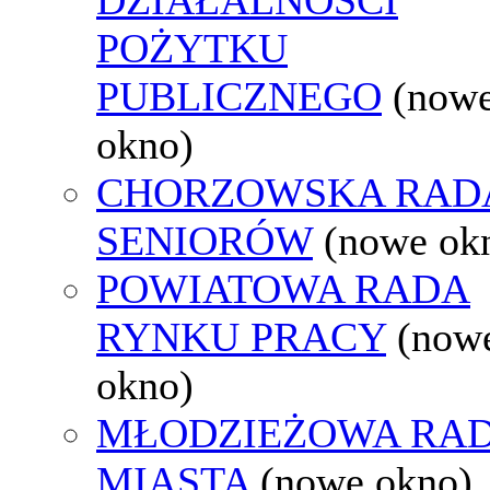
POŻYTKU
PUBLICZNEGO
(now
okno)
CHORZOWSKA RAD
SENIORÓW
(nowe ok
POWIATOWA RADA
RYNKU PRACY
(now
okno)
MŁODZIEŻOWA RA
MIASTA
(nowe okno)