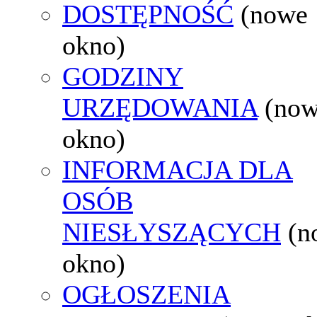
DOSTĘPNOŚĆ
(nowe
okno)
GODZINY
URZĘDOWANIA
(no
okno)
INFORMACJA DLA
OSÓB
NIESŁYSZĄCYCH
(n
okno)
OGŁOSZENIA