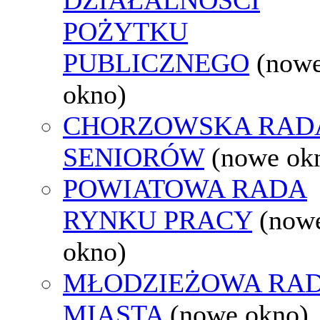
POŻYTKU
PUBLICZNEGO
(now
okno)
CHORZOWSKA RAD
SENIORÓW
(nowe ok
POWIATOWA RADA
RYNKU PRACY
(now
okno)
MŁODZIEŻOWA RA
MIASTA
(nowe okno)