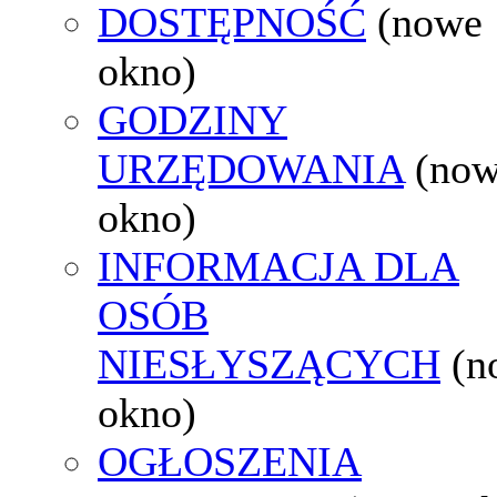
DOSTĘPNOŚĆ
(nowe
okno)
GODZINY
URZĘDOWANIA
(no
okno)
INFORMACJA DLA
OSÓB
NIESŁYSZĄCYCH
(n
okno)
OGŁOSZENIA