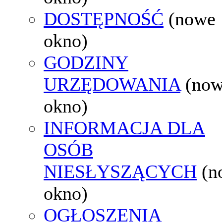
DOSTĘPNOŚĆ
(nowe
okno)
GODZINY
URZĘDOWANIA
(no
okno)
INFORMACJA DLA
OSÓB
NIESŁYSZĄCYCH
(n
okno)
OGŁOSZENIA