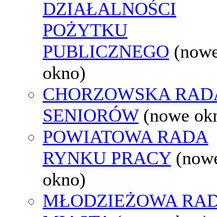
DZIAŁALNOŚCI
POŻYTKU
PUBLICZNEGO
(now
okno)
CHORZOWSKA RAD
SENIORÓW
(nowe ok
POWIATOWA RADA
RYNKU PRACY
(now
okno)
MŁODZIEŻOWA RA