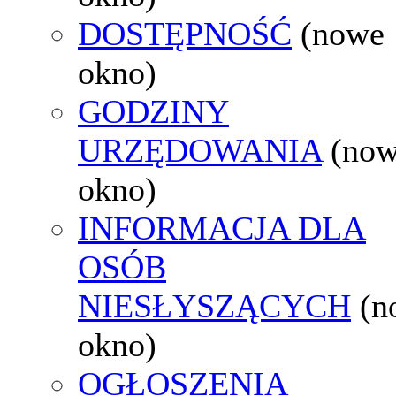
DOSTĘPNOŚĆ
(nowe
okno)
GODZINY
URZĘDOWANIA
(no
okno)
INFORMACJA DLA
OSÓB
NIESŁYSZĄCYCH
(n
okno)
OGŁOSZENIA