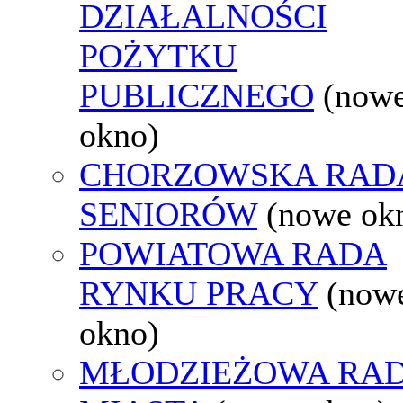
DZIAŁALNOŚCI
POŻYTKU
PUBLICZNEGO
(now
okno)
CHORZOWSKA RAD
SENIORÓW
(nowe ok
POWIATOWA RADA
RYNKU PRACY
(now
okno)
MŁODZIEŻOWA RA