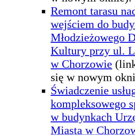
Remont tarasu na
wejściem do bud
Młodzieżowego 
Kultury przy ul.
w Chorzowie
(lin
się w nowym okni
Świadczenie usłu
kompleksowego sp
w budynkach Urz
Miasta w Chorzo