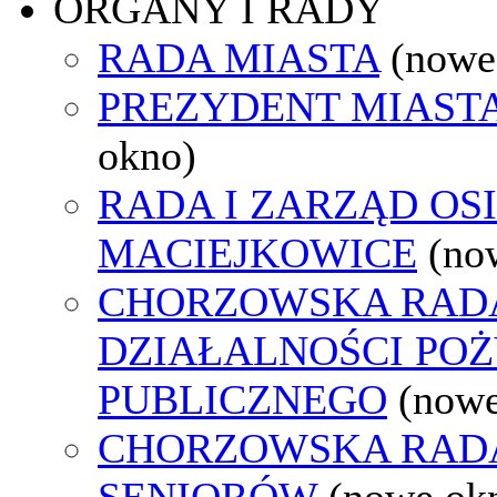
ORGANY I RADY
RADA MIASTA
(nowe
PREZYDENT MIAST
okno)
RADA I ZARZĄD OS
MACIEJKOWICE
(no
CHORZOWSKA RAD
DZIAŁALNOŚCI PO
PUBLICZNEGO
(nowe
CHORZOWSKA RAD
SENIORÓW
(nowe ok