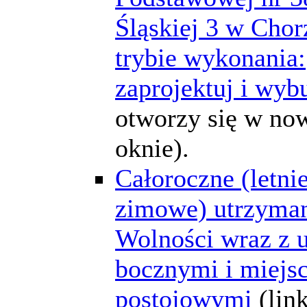
Śląskiej 3 w Cho
trybie wykonania:
zaprojektuj i wyb
otworzy się w n
oknie).
Całoroczne (letnie
zimowe) utrzyman
Wolności wraz z 
bocznymi i miejs
postojowymi
(lin