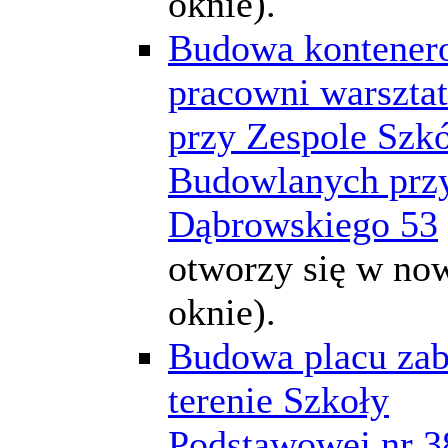
oknie).
Budowa kontener
pracowni warszta
przy Zespole Szkó
Budowlanych przy
Dąbrowskiego 53
otworzy się w n
oknie).
Budowa placu za
terenie Szkoły
Podstawowej nr 38