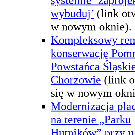
wybuduj’
(link ot
w nowym oknie).
Kompleksowy rem
konserwację Pom
Powstańca Śląski
Chorzowie
(link 
się w nowym okni
Modernizacja pla
na terenie „Parku
Hutników” przy u