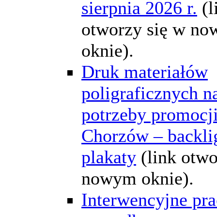
sierpnia 2026 r.
(l
otworzy się w n
oknie).
Druk materiałów
poligraficznych n
potrzeby promocj
Chorzów – backlig
plakaty
(link otwo
nowym oknie).
Interwencyjne pra