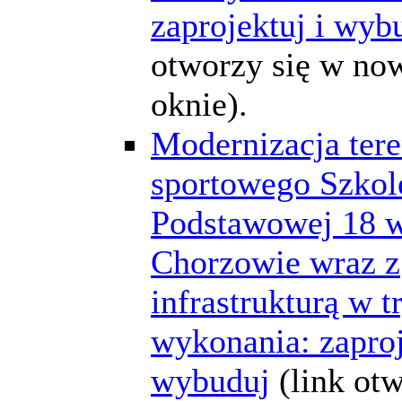
zaprojektuj i wyb
otworzy się w n
oknie).
Modernizacja ter
sportowego Szkol
Podstawowej 18 
Chorzowie wraz z
infrastrukturą w t
wykonania: zaproj
wybuduj
(link ot