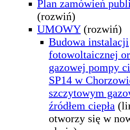
Plan zamówień publ
(rozwiń)
UMOWY
(rozwiń)
Budowa instalacji
fotowoltaicznej o
gazowej pompy ci
SP14 w Chorzowi
szczytowym gaz
źródłem ciepła
(l
otworzy się w n