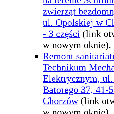
zwierząt bezdomn
ul. Opolskiej w 
- 3 części
(link ot
w nowym oknie).
Remont sanitariat
Technikum Mecha
Elektrycznym, ul.
Batorego 37, 41-
Chorzów
(link ot
w nowym oknie).