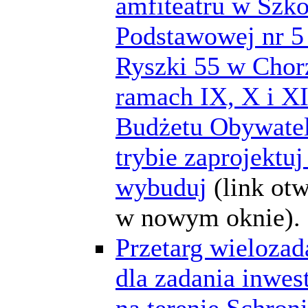
amfiteatru w Szko
Podstawowej nr 5 
Ryszki 55 w Cho
ramach IX, X i XI
Budżetu Obywate
trybie zaprojektuj 
wybuduj
(link ot
w nowym oknie).
Przetarg wieloza
dla zadania inwes
na terenie Schroni