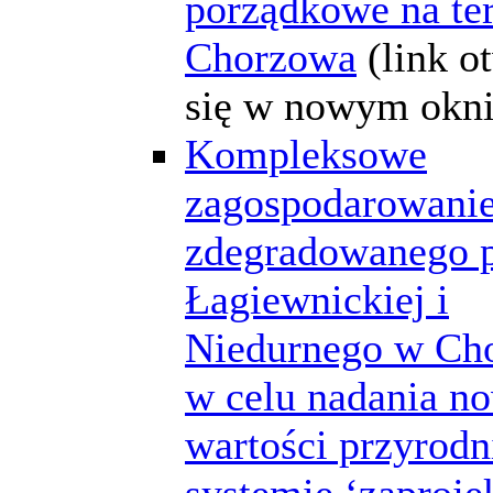
porządkowe na te
Chorzowa
(link o
się w nowym okni
Kompleksowe
zagospodarowanie
zdegradowanego p
Łagiewnickiej i
Niedurnego w Ch
w celu nadania n
wartości przyrodn
systemie ‘zaprojek