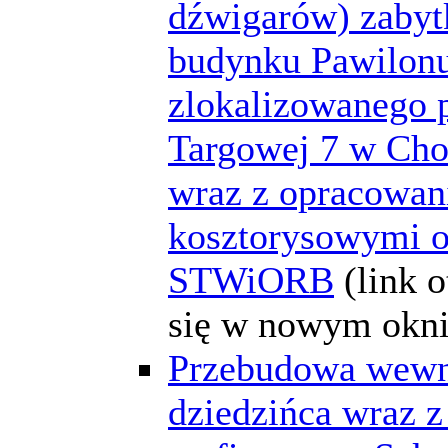
dźwigarów) zaby
budynku Pawilon
zlokalizowanego p
Targowej 7 w Cho
wraz z opracowan
kosztorysowymi o
STWiORB
(link 
się w nowym okni
Przebudowa wewn
dziedzińca wraz 