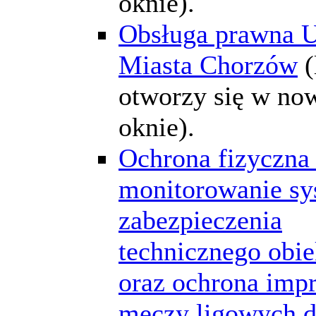
oknie).
Obsługa prawna 
Miasta Chorzów
(
otworzy się w n
oknie).
Ochrona fizyczna 
monitorowanie s
zabezpieczenia
technicznego obi
oraz ochrona impr
meczy ligowych d