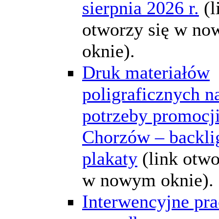
sierpnia 2026 r.
(l
otworzy się w n
oknie).
Druk materiałów
poligraficznych n
potrzeby promocj
Chorzów – backlig
plakaty
(link otwo
w nowym oknie).
Interwencyjne pra