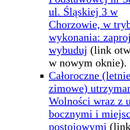
ul. Śląskiej 3 w
Chorzowie, w try
wykonania: zaproj
wybuduj
(link ot
w nowym oknie).
Całoroczne (letnie
zimowe) utrzyman
Wolności wraz z 
bocznymi i miejs
postojowymi
(lin