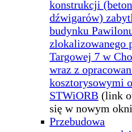
konstrukcji (bet
dźwigarów) zaby
budynku Pawilon
zlokalizowanego p
Targowej 7 w Cho
wraz z opracowan
kosztorysowymi o
STWiORB
(link 
się w nowym okni
Przebudowa