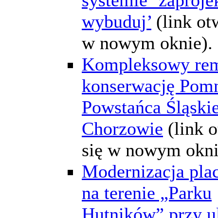
wybuduj’
(link ot
w nowym oknie).
Kompleksowy rem
konserwację Pom
Powstańca Śląski
Chorzowie
(link 
się w nowym okni
Modernizacja pla
na terenie „Parku
Hutników” przy u