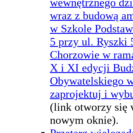
wewnętrznego dzi
wraz z budową am
w Szkole Podstaw
5 przy ul. Ryszki
Chorzowie w ram
X i XI edycji Bud
Obywatelskiego w
zaprojektuj i wyb
(link otworzy się
nowym oknie).
Przetarg wieloza