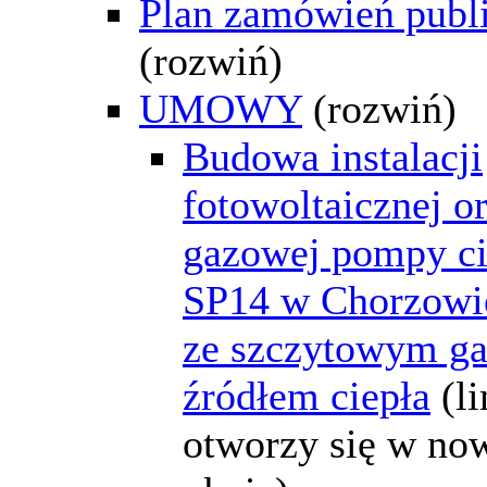
Plan zamówień publ
(rozwiń)
UMOWY
(rozwiń)
Budowa instalacji
fotowoltaicznej o
gazowej pompy ci
SP14 w Chorzowi
ze szczytowym 
źródłem ciepła
(l
otworzy się w n