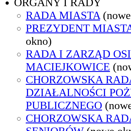
ORGANY I RADY
RADA MIASTA
(nowe
PREZYDENT MIAST
okno)
RADA I ZARZĄD OS
MACIEJKOWICE
(no
CHORZOWSKA RAD
DZIAŁALNOŚCI PO
PUBLICZNEGO
(nowe
CHORZOWSKA RAD
SENIORÓW
(nowe ok