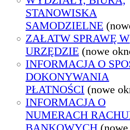
STANOWISKA
SAMODZIELNE
(now
ZAŁATW SPRAWĘ W
URZĘDZIE
(nowe okn
INFORMACJA O SPO
DOKONYWANIA
PŁATNOŚCI
(nowe ok
INFORMACJA O
NUMERACH RACH
BANKOWYCH
(nowe