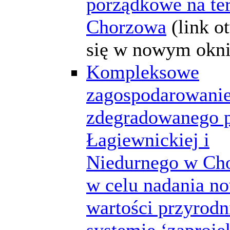
porządkowe na te
Chorzowa
(link o
się w nowym okni
Kompleksowe
zagospodarowanie
zdegradowanego p
Łagiewnickiej i
Niedurnego w Ch
w celu nadania n
wartości przyrodn
systemie ‘zaprojek