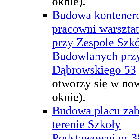
oknie).
Budowa kontener
pracowni warszta
przy Zespole Szkó
Budowlanych przy
Dąbrowskiego 53
otworzy się w n
oknie).
Budowa placu za
terenie Szkoły
Podstawowej nr 3