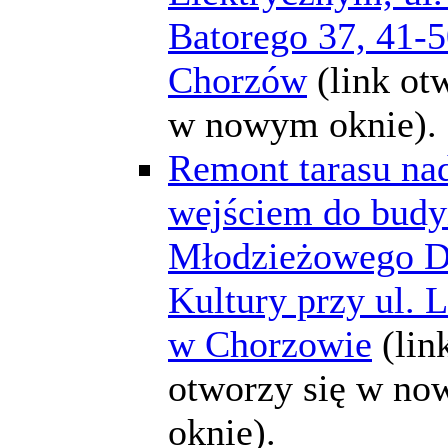
Batorego 37, 41-
Chorzów
(link ot
w nowym oknie).
Remont tarasu na
wejściem do bud
Młodzieżowego 
Kultury przy ul.
w Chorzowie
(lin
otworzy się w n
oknie).