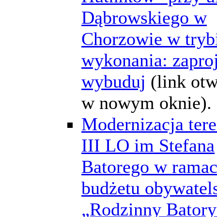
Dąbrowskiego w
Chorzowie w tryb
wykonania: zaproj
wybuduj
(link ot
w nowym oknie).
Modernizacja tere
III LO im Stefana
Batorego w rama
budżetu obywatel
„Rodzinny Bator