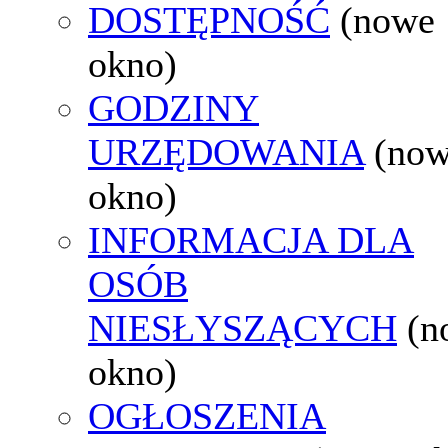
DOSTĘPNOŚĆ
(nowe
okno)
GODZINY
URZĘDOWANIA
(no
okno)
INFORMACJA DLA
OSÓB
NIESŁYSZĄCYCH
(n
okno)
OGŁOSZENIA