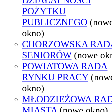
POŻYTKU
PUBLICZNEGO
(now
okno)
CHORZOWSKA RAD
SENIORÓW
(nowe ok
POWIATOWA RADA
RYNKU PRACY
(now
okno)
MŁODZIEŻOWA RA
MIASTA
(nowe okno)