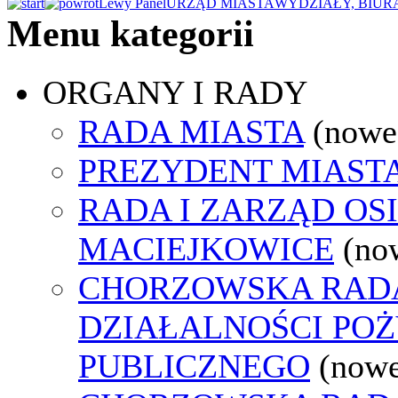
Lewy Panel
URZĄD MIASTA
WYDZIAŁY, BIUR
Menu kategorii
ORGANY I RADY
RADA MIASTA
(nowe
PREZYDENT MIAST
RADA I ZARZĄD OS
MACIEJKOWICE
(no
CHORZOWSKA RAD
DZIAŁALNOŚCI PO
PUBLICZNEGO
(nowe