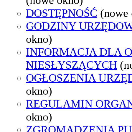
DOSTĘPNOŚĆ
(nowe 
GODZINY URZĘDOW
okno)
INFORMACJA DLA 
NIESŁYSZĄCYCH
(n
OGŁOSZENIA URZ
okno)
REGULAMIN ORGAN
okno)
ZGROMADZENIA PU