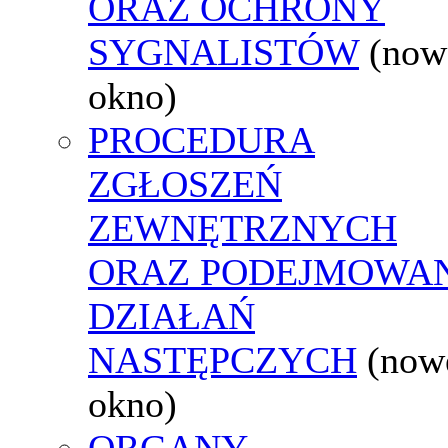
ORAZ OCHRONY
SYGNALISTÓW
(now
okno)
PROCEDURA
ZGŁOSZEŃ
ZEWNĘTRZNYCH
ORAZ PODEJMOWA
DZIAŁAŃ
NASTĘPCZYCH
(now
okno)
ORGANY