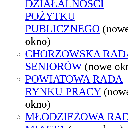
DZIAŁALNOŚCI
POŻYTKU
PUBLICZNEGO
(now
okno)
CHORZOWSKA RAD
SENIORÓW
(nowe ok
POWIATOWA RADA
RYNKU PRACY
(now
okno)
MŁODZIEŻOWA RA