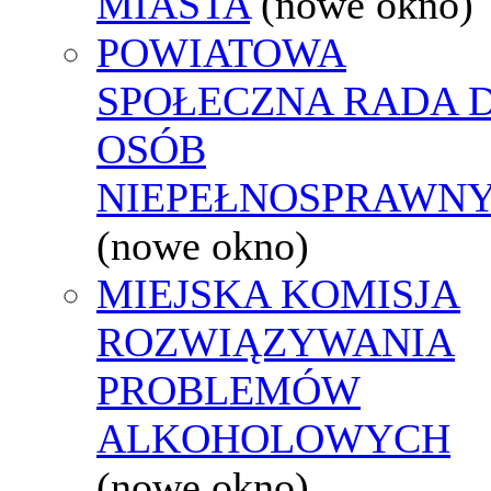
MIASTA
(nowe okno)
POWIATOWA
SPOŁECZNA RADA D
OSÓB
NIEPEŁNOSPRAWN
(nowe okno)
MIEJSKA KOMISJA
ROZWIĄZYWANIA
PROBLEMÓW
ALKOHOLOWYCH
(nowe okno)