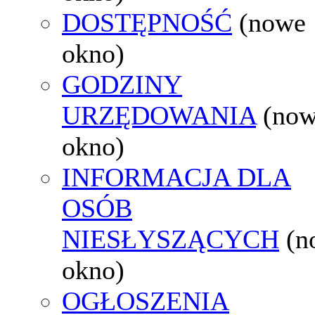
DOSTĘPNOŚĆ
(nowe
okno)
GODZINY
URZĘDOWANIA
(no
okno)
INFORMACJA DLA
OSÓB
NIESŁYSZĄCYCH
(n
okno)
OGŁOSZENIA