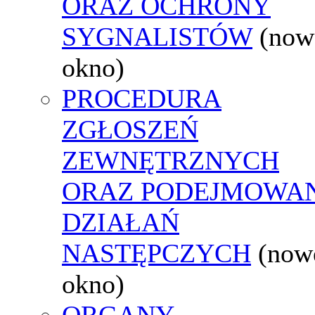
ORAZ OCHRONY
SYGNALISTÓW
(now
okno)
PROCEDURA
ZGŁOSZEŃ
ZEWNĘTRZNYCH
ORAZ PODEJMOWA
DZIAŁAŃ
NASTĘPCZYCH
(now
okno)
ORGANY