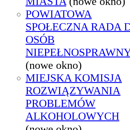
MIASTA
(nowe okno)
POWIATOWA
SPOŁECZNA RADA D
OSÓB
NIEPEŁNOSPRAWN
(nowe okno)
MIEJSKA KOMISJA
ROZWIĄZYWANIA
PROBLEMÓW
ALKOHOLOWYCH
(nowe okno)