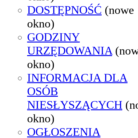
DOSTĘPNOŚĆ
(nowe
okno)
GODZINY
URZĘDOWANIA
(no
okno)
INFORMACJA DLA
OSÓB
NIESŁYSZĄCYCH
(n
okno)
OGŁOSZENIA