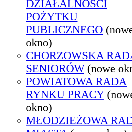
DZIAŁALNOŚCI
POŻYTKU
PUBLICZNEGO
(now
okno)
CHORZOWSKA RAD
SENIORÓW
(nowe ok
POWIATOWA RADA
RYNKU PRACY
(now
okno)
MŁODZIEŻOWA RA