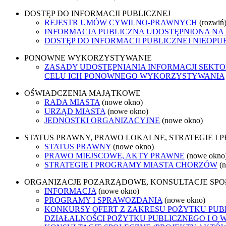
DOSTĘP DO INFORMACJI PUBLICZNEJ
REJESTR UMÓW CYWILNO-PRAWNYCH
(rozwiń
INFORMACJA PUBLICZNA UDOSTĘPNIONA NA
DOSTĘP DO INFORMACJI PUBLICZNEJ NIEOPU
PONOWNE WYKORZYSTYWANIE
ZASADY UDOSTĘPNIANIA INFORMACJI SEKT
CELU ICH PONOWNEGO WYKORZYSTYWANIA
OŚWIADCZENIA MAJĄTKOWE
RADA MIASTA
(nowe okno)
URZĄD MIASTA
(nowe okno)
JEDNOSTKI ORGANIZACYJNE
(nowe okno)
STATUS PRAWNY, PRAWO LOKALNE, STRATEGIE I
STATUS PRAWNY
(nowe okno)
PRAWO MIEJSCOWE, AKTY PRAWNE
(nowe okno
STRATEGIE I PROGRAMY MIASTA CHORZÓW
(
ORGANIZACJE POZARZĄDOWE, KONSULTACJE SP
INFORMACJA
(nowe okno)
PROGRAMY I SPRAWOZDANIA
(nowe okno)
KONKURSY OFERT Z ZAKRESU POŻYTKU PUBL
DZIAŁALNOŚCI POŻYTKU PUBLICZNEGO I O 