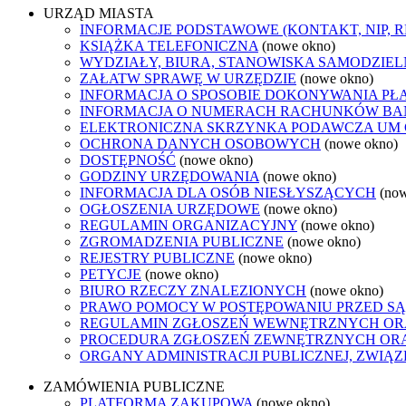
URZĄD MIASTA
INFORMACJE PODSTAWOWE (KONTAKT, NIP, 
KSIĄŻKA TELEFONICZNA
(nowe okno)
WYDZIAŁY, BIURA, STANOWISKA SAMODZIEL
ZAŁATW SPRAWĘ W URZĘDZIE
(nowe okno)
INFORMACJA O SPOSOBIE DOKONYWANIA PŁ
INFORMACJA O NUMERACH RACHUNKÓW B
ELEKTRONICZNA SKRZYNKA PODAWCZA UM
OCHRONA DANYCH OSOBOWYCH
(nowe okno)
DOSTĘPNOŚĆ
(nowe okno)
GODZINY URZĘDOWANIA
(nowe okno)
INFORMACJA DLA OSÓB NIESŁYSZĄCYCH
(no
OGŁOSZENIA URZĘDOWE
(nowe okno)
REGULAMIN ORGANIZACYJNY
(nowe okno)
ZGROMADZENIA PUBLICZNE
(nowe okno)
REJESTRY PUBLICZNE
(nowe okno)
PETYCJE
(nowe okno)
BIURO RZECZY ZNALEZIONYCH
(nowe okno)
PRAWO POMOCY W POSTĘPOWANIU PRZED SĄ
REGULAMIN ZGŁOSZEŃ WEWNĘTRZNYCH OR
PROCEDURA ZGŁOSZEŃ ZEWNĘTRZNYCH ORA
ORGANY ADMINISTRACJI PUBLICZNEJ, ZWIĄ
ZAMÓWIENIA PUBLICZNE
PLATFORMA ZAKUPOWA
(nowe okno)