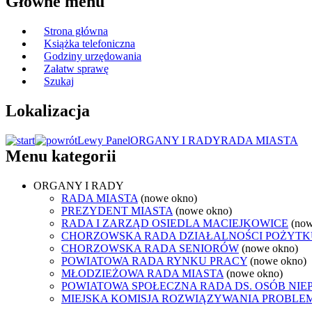
Główne menu
Strona główna
Książka telefoniczna
Godziny urzędowania
Załatw sprawę
Szukaj
Lokalizacja
Lewy Panel
ORGANY I RADY
RADA MIASTA
Menu kategorii
ORGANY I RADY
RADA MIASTA
(nowe okno)
PREZYDENT MIASTA
(nowe okno)
RADA I ZARZĄD OSIEDLA MACIEJKOWICE
(now
CHORZOWSKA RADA DZIAŁALNOŚCI POŻYTK
CHORZOWSKA RADA SENIORÓW
(nowe okno)
POWIATOWA RADA RYNKU PRACY
(nowe okno)
MŁODZIEŻOWA RADA MIASTA
(nowe okno)
POWIATOWA SPOŁECZNA RADA DS. OSÓB NI
MIEJSKA KOMISJA ROZWIĄZYWANIA PROB