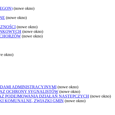
REGON)
(nowe okno)
NE
(nowe okno)
ATNOŚCI
(nowe okno)
ANKOWYCH
(nowe okno)
 CHORZÓW
(nowe okno)
we okno)
DAMI ADMINISTRACYJNYMI
(nowe okno)
AZ OCHRONY SYGNALISTÓW
(nowe okno)
Z PODEJMOWANIA DZIAŁAŃ NASTĘPCZYCH
(nowe okno)
ZKI KOMUNALNE, ZWIĄZKI GMIN
(nowe okno)