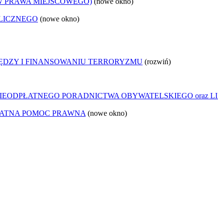
W PRAWA MIEJSCOWEGO)
(nowe okno)
LICZNEGO
(nowe okno)
IĘDZY I FINANSOWANIU TERRORYZMU
(rozwiń)
IEODPŁATNEGO PORADNICTWA OBYWATELSKIEGO oraz LI
ŁATNA POMOC PRAWNA
(nowe okno)