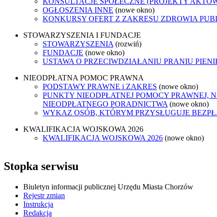
KONSULTACJE SPOŁECZNE (PROJEKTY AKTÓ
OGŁOSZENIA INNE
(nowe okno)
KONKURSY OFERT Z ZAKRESU ZDROWIA PUB
STOWARZYSZENIA I FUNDACJE
STOWARZYSZENIA
(rozwiń)
FUNDACJE
(nowe okno)
USTAWA O PRZECIWDZIAŁANIU PRANIU PIEN
NIEODPŁATNA POMOC PRAWNA
PODSTAWY PRAWNE i ZAKRES
(nowe okno)
PUNKTY NIEODPŁATNEJ POMOCY PRAWNEJ, N
NIEODPŁATNEGO PORADNICTWA
(nowe okno)
WYKAZ OSÓB, KTÓRYM PRZYSŁUGUJE BEZP
KWALIFIKACJA WOJSKOWA 2026
KWALIFIKACJA WOJSKOWA 2026
(nowe okno)
Stopka serwisu
Biuletyn informacji publicznej Urzędu Miasta Chorzów
Rejestr zmian
Instrukcja
Redakcja