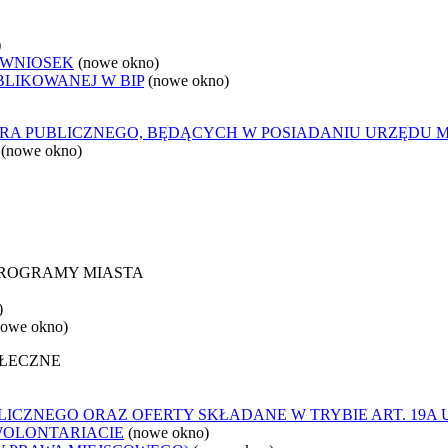
)
 WNIOSEK
(nowe okno)
BLIKOWANEJ W BIP
(nowe okno)
ORA PUBLICZNEGO, BĘDĄCYCH W POSIADANIU URZĘDU 
(nowe okno)
 PROGRAMY MIASTA
)
nowe okno)
OŁECZNE
ICZNEGO ORAZ OFERTY SKŁADANE W TRYBIE ART. 19A 
WOLONTARIACIE
(nowe okno)