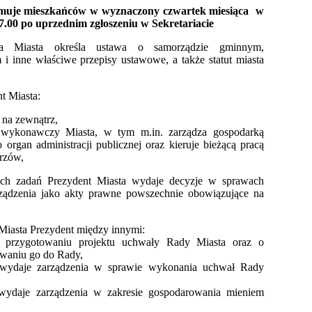
jmuje mieszkańców w wyznaczony czwartek miesiąca w
7.00
po uprzednim zgłoszeniu w Sekretariacie
ta Miasta określa ustawa o samorządzie gminnym,
i inne właściwe przepisy ustawowe, a także statut miasta
t Miasta:
 na zewnątrz,
n wykonawczy Miasta, w tym m.in. zarządza gospodarką
o organ administracji publicznej oraz kieruje bieżącą pracą
rzów,
ch zadań Prezydent Miasta wydaje decyzje w sprawach
ządzenia jako akty prawne powszechnie obowiązujące na
iasta Prezydent między innymi:
o przygotowaniu projektu uchwały Rady Miasta oraz o
rowaniu go do Rady,
 wydaje zarządzenia w sprawie wykonania uchwał Rady
 wydaje zarządzenia w zakresie gospodarowania mieniem