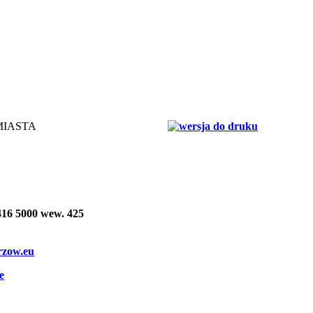
MIASTA
 416 5000 wew. 425
rzow.eu
e