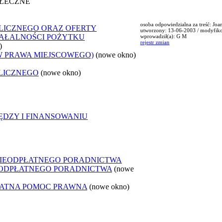
OŁECZNE
osoba odpowiedzialna za treść: Jo
LICZNEGO ORAZ OFERTY
utworzony: 13-06-2003 / modyfik
ZIAŁALNOŚCI POŻYTKU
wprowadził(a): G M
rejestr zmian
)
W PRAWA MIEJSCOWEGO)
(nowe okno)
LICZNEGO
(nowe okno)
ĘDZY I FINANSOWANIU
NIEODPŁATNEGO PORADNICTWA
IEODPŁATNEGO PORADNICTWA
(nowe
ŁATNA POMOC PRAWNA
(nowe okno)