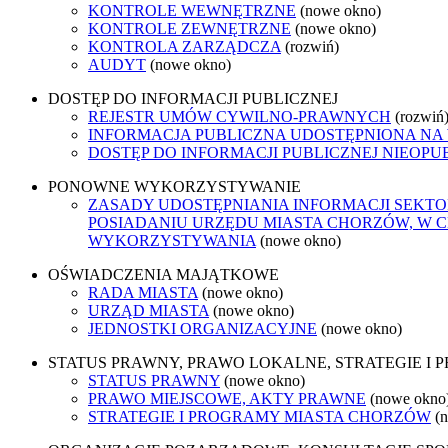
KONTROLE WEWNĘTRZNE
(nowe okno)
KONTROLE ZEWNĘTRZNE
(nowe okno)
KONTROLA ZARZĄDCZA
(rozwiń)
AUDYT
(nowe okno)
DOSTĘP DO INFORMACJI PUBLICZNEJ
REJESTR UMÓW CYWILNO-PRAWNYCH
(rozwiń
INFORMACJA PUBLICZNA UDOSTĘPNIONA NA
DOSTĘP DO INFORMACJI PUBLICZNEJ NIEOPU
PONOWNE WYKORZYSTYWANIE
ZASADY UDOSTĘPNIANIA INFORMACJI SEKT
POSIADANIU URZĘDU MIASTA CHORZÓW, W 
WYKORZYSTYWANIA
(nowe okno)
OŚWIADCZENIA MAJĄTKOWE
RADA MIASTA
(nowe okno)
URZĄD MIASTA
(nowe okno)
JEDNOSTKI ORGANIZACYJNE
(nowe okno)
STATUS PRAWNY, PRAWO LOKALNE, STRATEGIE I
STATUS PRAWNY
(nowe okno)
PRAWO MIEJSCOWE, AKTY PRAWNE
(nowe okno
STRATEGIE I PROGRAMY MIASTA CHORZÓW
(