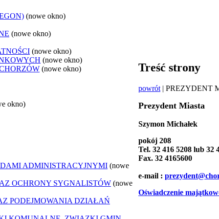
REGON)
(nowe okno)
NE
(nowe okno)
ATNOŚCI
(nowe okno)
ANKOWYCH
(nowe okno)
Treść strony
 CHORZÓW
(nowe okno)
powrót
| PREZYDENT 
we okno)
Prezydent Miasta
Szymon Michałek
pokój 208
Tel. 32 416 5208 lub 32
Fax. 32 4165600
DAMI ADMINISTRACYJNYMI
(nowe
e-mail :
prezydent@cho
AZ OCHRONY SYGNALISTÓW
(nowe
Oświadczenie majątkow
Z PODEJMOWANIA DZIAŁAŃ
ZKI KOMUNALNE, ZWIĄZKI GMIN