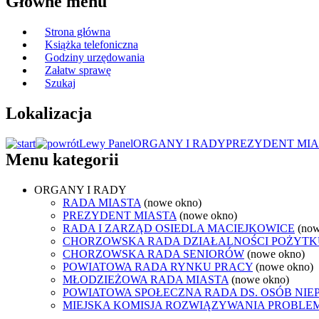
Główne menu
Strona główna
Książka telefoniczna
Godziny urzędowania
Załatw sprawę
Szukaj
Lokalizacja
Lewy Panel
ORGANY I RADY
PREZYDENT MIA
Menu kategorii
ORGANY I RADY
RADA MIASTA
(nowe okno)
PREZYDENT MIASTA
(nowe okno)
RADA I ZARZĄD OSIEDLA MACIEJKOWICE
(now
CHORZOWSKA RADA DZIAŁALNOŚCI POŻYTK
CHORZOWSKA RADA SENIORÓW
(nowe okno)
POWIATOWA RADA RYNKU PRACY
(nowe okno)
MŁODZIEŻOWA RADA MIASTA
(nowe okno)
POWIATOWA SPOŁECZNA RADA DS. OSÓB NI
MIEJSKA KOMISJA ROZWIĄZYWANIA PROB