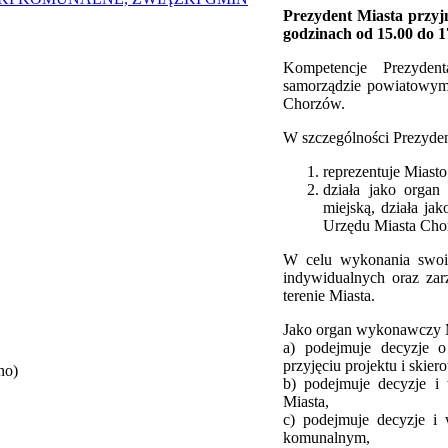
Prezydent Miasta przy
godzinach od 15.00 do 1
Kompetencje Prezyden
samorządzie powiatowym 
Chorzów.
W szczególności Prezyden
reprezentuje Miasto
działa jako orga
miejską, działa jak
Urzędu Miasta Cho
W celu wykonania swoi
indywidualnych oraz zar
terenie Miasta.
Jako organ wykonawczy M
a) podejmuje decyzje 
przyjęciu projektu i skie
no)
b) podejmuje decyzje i
Miasta,
c) podejmuje decyzje i
komunalnym,