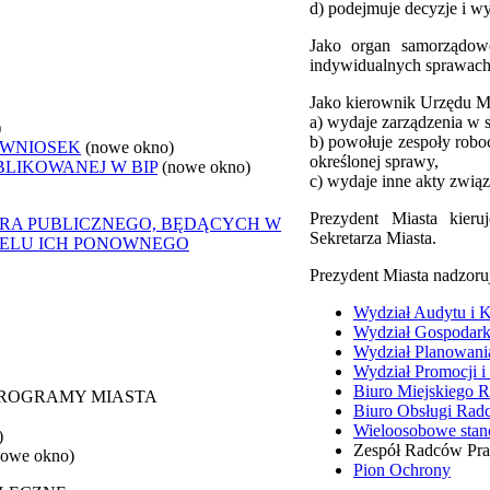
d) podejmuje decyzje i w
Jako organ samorządowe
indywidualnych sprawach z
Jako kierownik Urzędu Mi
a) wydaje zarządzenia w 
)
b) powołuje zespoły robo
 WNIOSEK
(nowe okno)
określonej sprawy,
BLIKOWANEJ W BIP
(nowe okno)
c) wydaje inne akty związ
Prezydent Miasta kier
ORA PUBLICZNEGO, BĘDĄCYCH W
Sekretarza Miasta.
CELU ICH PONOWNEGO
Prezydent Miasta nadzoru
Wydział Audytu i K
Wydział Gospodark
Wydział Planowani
Wydział Promocji i
Biuro Miejskiego 
 PROGRAMY MIASTA
Biuro Obsługi Ra
Wieloosobowe stan
)
Zespół Radców Pr
nowe okno)
Pion Ochrony