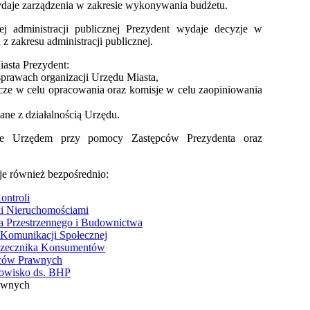
ydaje zarządzenia w zakresie wykonywania budżetu.
j administracji publicznej Prezydent wydaje decyzje w
 zakresu administracji publicznej.
asta Prezydent:
sprawach organizacji Urzędu Miasta,
cze w celu opracowania oraz komisje w celu zaopiniowania
ane z działalnością Urzędu.
uje Urzędem przy pomocy Zastępców Prezydenta oraz
je również bezpośrednio:
ontroli
i Nieruchomościami
a Przestrzennego i Budownictwa
 Komunikacji Społecznej
Rzecznika Konsumentów
dców Prawnych
owisko ds. BHP
awnych