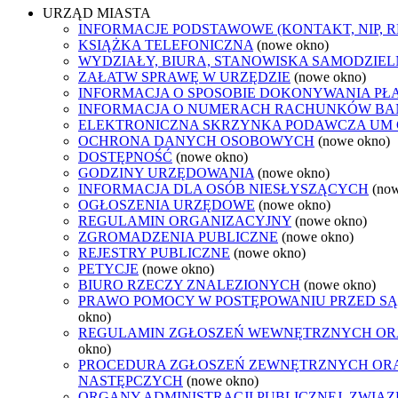
URZĄD MIASTA
INFORMACJE PODSTAWOWE (KONTAKT, NIP, 
KSIĄŻKA TELEFONICZNA
(nowe okno)
WYDZIAŁY, BIURA, STANOWISKA SAMODZIEL
ZAŁATW SPRAWĘ W URZĘDZIE
(nowe okno)
INFORMACJA O SPOSOBIE DOKONYWANIA PŁ
INFORMACJA O NUMERACH RACHUNKÓW B
ELEKTRONICZNA SKRZYNKA PODAWCZA UM
OCHRONA DANYCH OSOBOWYCH
(nowe okno)
DOSTĘPNOŚĆ
(nowe okno)
GODZINY URZĘDOWANIA
(nowe okno)
INFORMACJA DLA OSÓB NIESŁYSZĄCYCH
(no
OGŁOSZENIA URZĘDOWE
(nowe okno)
REGULAMIN ORGANIZACYJNY
(nowe okno)
ZGROMADZENIA PUBLICZNE
(nowe okno)
REJESTRY PUBLICZNE
(nowe okno)
PETYCJE
(nowe okno)
BIURO RZECZY ZNALEZIONYCH
(nowe okno)
PRAWO POMOCY W POSTĘPOWANIU PRZED SĄ
okno)
REGULAMIN ZGŁOSZEŃ WEWNĘTRZNYCH OR
okno)
PROCEDURA ZGŁOSZEŃ ZEWNĘTRZNYCH ORA
NASTĘPCZYCH
(nowe okno)
ORGANY ADMINISTRACJI PUBLICZNEJ, ZWIĄ