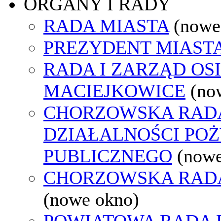
ORGANY I RADY
RADA MIASTA
(nowe
PREZYDENT MIAST
RADA I ZARZĄD OS
MACIEJKOWICE
(no
CHORZOWSKA RAD
DZIAŁALNOŚCI PO
PUBLICZNEGO
(nowe
CHORZOWSKA RAD
(nowe okno)
POWIATOWA RADA