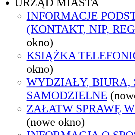
URZĄD MIASTA
INFORMACJE POD
(KONTAKT, NIP, RE
okno)
KSIĄŻKA TELEFON
okno)
WYDZIAŁY, BIURA,
SAMODZIELNE
(now
ZAŁATW SPRAWĘ W
(nowe okno)
INFORMACJA O SPO