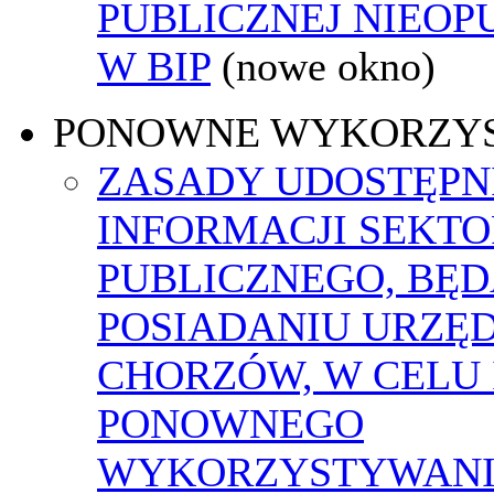
PUBLICZNEJ NIEO
W BIP
(nowe okno)
PONOWNE WYKORZY
ZASADY UDOSTĘPN
INFORMACJI SEKT
PUBLICZNEGO, BĘ
POSIADANIU URZĘ
CHORZÓW, W CELU 
PONOWNEGO
WYKORZYSTYWAN