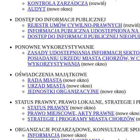
KONTROLA ZARZĄDCZA
(rozwiń)
AUDYT
(nowe okno)
DOSTĘP DO INFORMACJI PUBLICZNEJ
REJESTR UMÓW CYWILNO-PRAWNYCH
(rozwiń
INFORMACJA PUBLICZNA UDOSTĘPNIONA NA
DOSTĘP DO INFORMACJI PUBLICZNEJ NIEOPU
PONOWNE WYKORZYSTYWANIE
ZASADY UDOSTĘPNIANIA INFORMACJI SEKT
POSIADANIU URZĘDU MIASTA CHORZÓW, W 
WYKORZYSTYWANIA
(nowe okno)
OŚWIADCZENIA MAJĄTKOWE
RADA MIASTA
(nowe okno)
URZĄD MIASTA
(nowe okno)
JEDNOSTKI ORGANIZACYJNE
(nowe okno)
STATUS PRAWNY, PRAWO LOKALNE, STRATEGIE I
STATUS PRAWNY
(nowe okno)
PRAWO MIEJSCOWE, AKTY PRAWNE
(nowe okno
STRATEGIE I PROGRAMY MIASTA CHORZÓW
(
ORGANIZACJE POZARZĄDOWE, KONSULTACJE SP
INFORMACJA
(nowe okno)