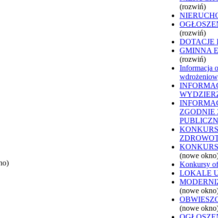
(rozwiń)
NIERUCH
OGŁOSZE
(rozwiń)
DOTACJE
GMINNA 
(rozwiń)
Informacja o
wdrożeniowy
INFORMAC
WYDZIER
INFORMAC
ZGODNIE Z
PUBLICZ
KONKURS
ZDROWO
KONKURS
(nowe okno
no)
Konkursy of
LOKALE 
MODERNI
(nowe okno
OBWIESZ
(nowe okno
OGŁOSZEN