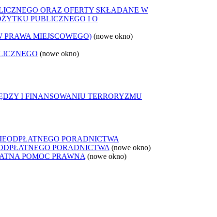
LICZNEGO ORAZ OFERTY SKŁADANE W
OŻYTKU PUBLICZNEGO I O
W PRAWA MIEJSCOWEGO)
(nowe okno)
LICZNEGO
(nowe okno)
IĘDZY I FINANSOWANIU TERRORYZMU
NIEODPŁATNEGO PORADNICTWA
IEODPŁATNEGO PORADNICTWA
(nowe okno)
ŁATNA POMOC PRAWNA
(nowe okno)