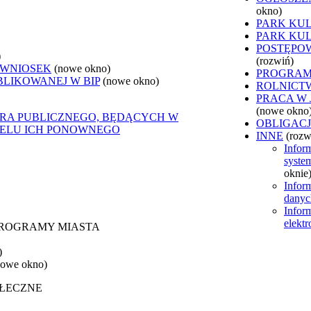
okno)
PARK KU
PARK KU
POSTĘPO
)
(rozwiń)
 WNIOSEK
(nowe okno)
PROGRAM
BLIKOWANEJ W BIP
(nowe okno)
ROLNICT
PRACA W
(nowe okno
ORA PUBLICZNEGO, BĘDĄCYCH W
OBLIGAC
CELU ICH PONOWNEGO
INNE
(rozw
Infor
syste
oknie)
Infor
dany
Infor
elekt
 PROGRAMY MIASTA
)
nowe okno)
OŁECZNE