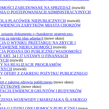
OMOŚCI ZABUDOWANE NA SPRZEDAŻ
(rozwiń)
NIA O POSTĘPOWANIACH ADMINISTRACYJNYCH
 DLA PLACÓWEK NIEPUBLICZNYCH
(rozwiń)
EWIDENCJA ZABYTKÓW MIASTA CHORZÓW
 uznaniu dokumentu o charakterze strategiczno-
m za miejski plan adaptacji
(nowe okno)
JA O WYNIKU PRZETARGU NA ZBYCIE I
ŻAWIENIE NIERUCHOMOŚCI
(rozwiń)
JA PODANA DO PUBLICZNEJ WIADOMOŚCI
 ART. 34 I 37 USTAWY O FINANSACH
NYCH
(rozwiń)
Y NA REALIZACJĘ PROGRAMÓW
TNYCH
(rozwiń)
Y OFERT Z ZAKRESU POŻYTKU PUBLICZNEGO
)
ert z zakresu zdrowia publicznego
(nowe okno)
UŻYTKOWE
(nowe okno)
ZACJA EWIDENCJI GRUNTÓW I BUDYNKÓW
)
CZENIA WOJEWODY I MARSZAŁKA ŚLĄSKIEGO
)
IA O UDZIELONEJ POMOCY PUBLICZNEJ
(nowe