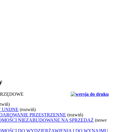
y
URZĘDOWE
zwiń)
 UNIJNE
(rozwiń)
DAROWANIE PRZESTRZENNE
(rozwiń)
OMOŚCI NIEZABUDOWANE NA SPRZEDAŻ
(nowe
OMOŚCI DO WYDZIERŻAWIENIA I DO WYNAJMU