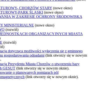
LTUROWY- CHORZÓW STARY
(nowe okno)
LTUROWY-PARK ŚLĄSKI
(nowe okno)
WANIA W ZAKRESIE OCHRONY ŚRODOWISKA
Y MINISTERIALNE
(nowe okno)
WO
(rozwiń)
 JEDNOSTKACH ORGANIZACYJNYCH MIASTA
)
JE
(rozwiń)
iń)
macja dotycząca możliwości wyłączenia się z gminnego
mu gospodarowania odpadami
(link otworzy się w nowym
.
macja Prezydenta Miasta Chorzów o utworzeniu bazy
ch GESUT
(link otworzy się w nowym oknie).
mowanie o planowanych pomiarach pól
romagnetycznych
(link otworzy się w nowym oknie).