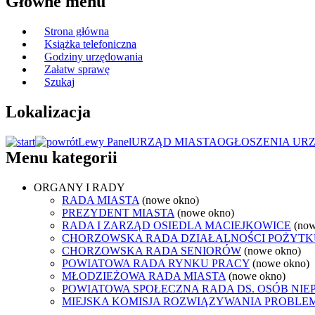
Główne menu
Strona główna
Książka telefoniczna
Godziny urzędowania
Załatw sprawę
Szukaj
Lokalizacja
Lewy Panel
URZĄD MIASTA
OGŁOSZENIA UR
Menu kategorii
ORGANY I RADY
RADA MIASTA
(nowe okno)
PREZYDENT MIASTA
(nowe okno)
RADA I ZARZĄD OSIEDLA MACIEJKOWICE
(now
CHORZOWSKA RADA DZIAŁALNOŚCI POŻYTK
CHORZOWSKA RADA SENIORÓW
(nowe okno)
POWIATOWA RADA RYNKU PRACY
(nowe okno)
MŁODZIEŻOWA RADA MIASTA
(nowe okno)
POWIATOWA SPOŁECZNA RADA DS. OSÓB NI
MIEJSKA KOMISJA ROZWIĄZYWANIA PROB