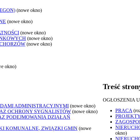
REGON)
(nowe okno)
NE
(nowe okno)
ATNOŚCI
(nowe okno)
ANKOWYCH
(nowe okno)
 CHORZÓW
(nowe okno)
we okno)
Treść stron
OGŁOSZENIA 
DAMI ADMINISTRACYJNYMI
(nowe okno)
PRACA
(ro
AZ OCHRONY SYGNALISTÓW
(nowe okno)
PROJEKTY
Z PODEJMOWANIA DZIAŁAŃ
ZAGOSPO
NIERUCH
ZKI KOMUNALNE, ZWIĄZKI GMIN
(nowe
okno)
NIERUCH