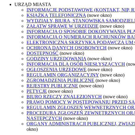
URZĄD MIASTA
INFORMACJE PODSTAWOWE (KONTAKT, NIP, 
KSIĄŻKA TELEFONICZNA
(nowe okno)
WYDZIAŁY, BIURA, STANOWISKA SAMODZIEL
ZAŁATW SPRAWĘ W URZĘDZIE
(nowe okno)
INFORMACJA O SPOSOBIE DOKONYWANIA PŁ
INFORMACJA O NUMERACH RACHUNKÓW B
ELEKTRONICZNA SKRZYNKA PODAWCZA UM
OCHRONA DANYCH OSOBOWYCH
(nowe okno)
DOSTĘPNOŚĆ
(nowe okno)
GODZINY URZĘDOWANIA
(nowe okno)
INFORMACJA DLA OSÓB NIESŁYSZĄCYCH
(no
OGŁOSZENIA URZĘDOWE
(nowe okno)
REGULAMIN ORGANIZACYJNY
(nowe okno)
ZGROMADZENIA PUBLICZNE
(nowe okno)
REJESTRY PUBLICZNE
(nowe okno)
PETYCJE
(nowe okno)
BIURO RZECZY ZNALEZIONYCH
(nowe okno)
PRAWO POMOCY W POSTĘPOWANIU PRZED SĄ
REGULAMIN ZGŁOSZEŃ WEWNĘTRZNYCH OR
PROCEDURA ZGŁOSZEŃ ZEWNĘTRZNYCH ORA
NASTĘPCZYCH
(nowe okno)
ORGANY ADMINISTRACJI PUBLICZNEJ, ZWIĄ
okno)