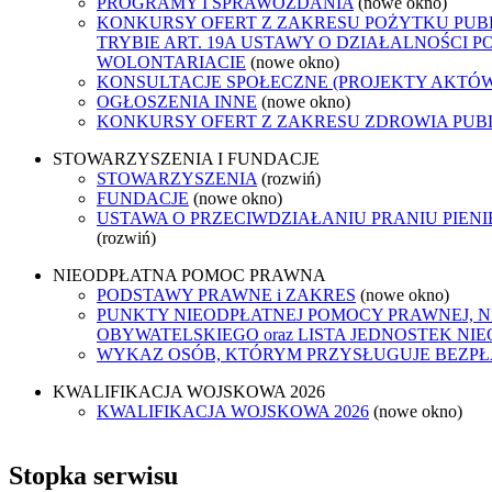
PROGRAMY I SPRAWOZDANIA
(nowe okno)
KONKURSY OFERT Z ZAKRESU POŻYTKU PUB
TRYBIE ART. 19A USTAWY O DZIAŁALNOŚCI P
WOLONTARIACIE
(nowe okno)
KONSULTACJE SPOŁECZNE (PROJEKTY AKTÓ
OGŁOSZENIA INNE
(nowe okno)
KONKURSY OFERT Z ZAKRESU ZDROWIA PUB
STOWARZYSZENIA I FUNDACJE
STOWARZYSZENIA
(rozwiń)
FUNDACJE
(nowe okno)
USTAWA O PRZECIWDZIAŁANIU PRANIU PIEN
(rozwiń)
NIEODPŁATNA POMOC PRAWNA
PODSTAWY PRAWNE i ZAKRES
(nowe okno)
PUNKTY NIEODPŁATNEJ POMOCY PRAWNEJ, 
OBYWATELSKIEGO oraz LISTA JEDNOSTEK N
WYKAZ OSÓB, KTÓRYM PRZYSŁUGUJE BEZP
KWALIFIKACJA WOJSKOWA 2026
KWALIFIKACJA WOJSKOWA 2026
(nowe okno)
Stopka serwisu