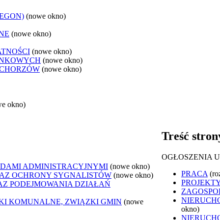
REGON)
(nowe okno)
NE
(nowe okno)
ATNOŚCI
(nowe okno)
ANKOWYCH
(nowe okno)
 CHORZÓW
(nowe okno)
we okno)
Treść stron
OGŁOSZENIA 
DAMI ADMINISTRACYJNYMI
(nowe okno)
PRACA
(ro
AZ OCHRONY SYGNALISTÓW
(nowe okno)
PROJEKTY
Z PODEJMOWANIA DZIAŁAŃ
ZAGOSPO
NIERUCH
ZKI KOMUNALNE, ZWIĄZKI GMIN
(nowe
okno)
NIERUCH