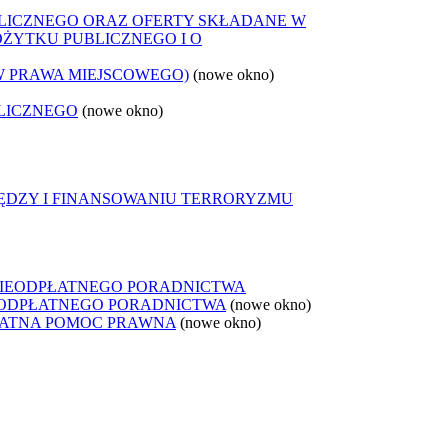
LICZNEGO ORAZ OFERTY SKŁADANE W
OŻYTKU PUBLICZNEGO I O
W PRAWA MIEJSCOWEGO)
(nowe okno)
LICZNEGO
(nowe okno)
IĘDZY I FINANSOWANIU TERRORYZMU
NIEODPŁATNEGO PORADNICTWA
IEODPŁATNEGO PORADNICTWA
(nowe okno)
ŁATNA POMOC PRAWNA
(nowe okno)