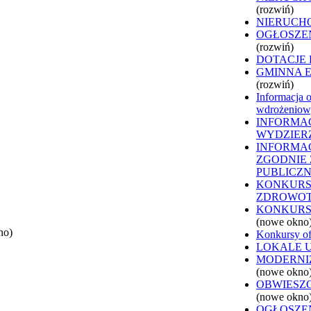
(rozwiń)
NIERUCH
OGŁOSZE
(rozwiń)
DOTACJE
GMINNA 
(rozwiń)
Informacja o
wdrożeniowy
INFORMAC
WYDZIER
INFORMAC
ZGODNIE Z
PUBLICZ
KONKURS
ZDROWO
KONKURS
(nowe okno
no)
Konkursy of
LOKALE 
MODERNI
(nowe okno
OBWIESZ
(nowe okno
OGŁOSZEN