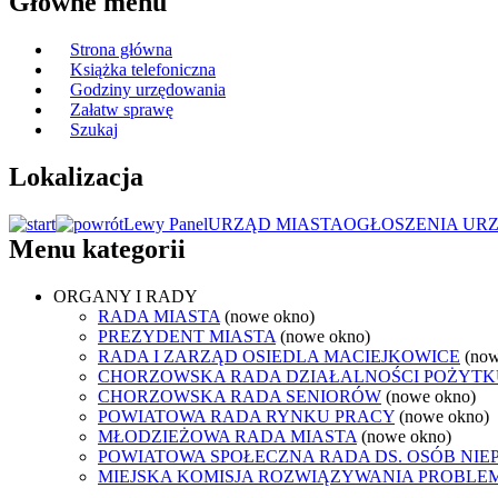
Główne menu
Strona główna
Książka telefoniczna
Godziny urzędowania
Załatw sprawę
Szukaj
Lokalizacja
Lewy Panel
URZĄD MIASTA
OGŁOSZENIA UR
Menu kategorii
ORGANY I RADY
RADA MIASTA
(nowe okno)
PREZYDENT MIASTA
(nowe okno)
RADA I ZARZĄD OSIEDLA MACIEJKOWICE
(now
CHORZOWSKA RADA DZIAŁALNOŚCI POŻYTK
CHORZOWSKA RADA SENIORÓW
(nowe okno)
POWIATOWA RADA RYNKU PRACY
(nowe okno)
MŁODZIEŻOWA RADA MIASTA
(nowe okno)
POWIATOWA SPOŁECZNA RADA DS. OSÓB NI
MIEJSKA KOMISJA ROZWIĄZYWANIA PROB