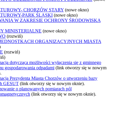
LTUROWY- CHORZÓW STARY
(nowe okno)
LTUROWY-PARK ŚLĄSKI
(nowe okno)
WANIA W ZAKRESIE OCHRONY ŚRODOWISKA
Y MINISTERIALNE
(nowe okno)
WO
(rozwiń)
 JEDNOSTKACH ORGANIZACYJNYCH MIASTA
)
JE
(rozwiń)
iń)
macja dotycząca możliwości wyłączenia się z gminnego
mu gospodarowania odpadami
(link otworzy się w nowym
.
macja Prezydenta Miasta Chorzów o utworzeniu bazy
ch GESUT
(link otworzy się w nowym oknie).
mowanie o planowanych pomiarach pól
romagnetycznych
(link otworzy się w nowym oknie).