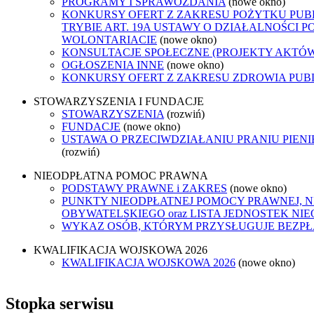
PROGRAMY I SPRAWOZDANIA
(nowe okno)
KONKURSY OFERT Z ZAKRESU POŻYTKU PUB
TRYBIE ART. 19A USTAWY O DZIAŁALNOŚCI P
WOLONTARIACIE
(nowe okno)
KONSULTACJE SPOŁECZNE (PROJEKTY AKTÓ
OGŁOSZENIA INNE
(nowe okno)
KONKURSY OFERT Z ZAKRESU ZDROWIA PUB
STOWARZYSZENIA I FUNDACJE
STOWARZYSZENIA
(rozwiń)
FUNDACJE
(nowe okno)
USTAWA O PRZECIWDZIAŁANIU PRANIU PIEN
(rozwiń)
NIEODPŁATNA POMOC PRAWNA
PODSTAWY PRAWNE i ZAKRES
(nowe okno)
PUNKTY NIEODPŁATNEJ POMOCY PRAWNEJ, 
OBYWATELSKIEGO oraz LISTA JEDNOSTEK N
WYKAZ OSÓB, KTÓRYM PRZYSŁUGUJE BEZP
KWALIFIKACJA WOJSKOWA 2026
KWALIFIKACJA WOJSKOWA 2026
(nowe okno)
Stopka serwisu