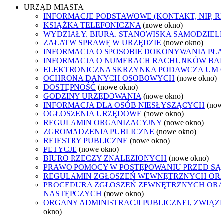
URZĄD MIASTA
INFORMACJE PODSTAWOWE (KONTAKT, NIP, 
KSIĄŻKA TELEFONICZNA
(nowe okno)
WYDZIAŁY, BIURA, STANOWISKA SAMODZIEL
ZAŁATW SPRAWĘ W URZĘDZIE
(nowe okno)
INFORMACJA O SPOSOBIE DOKONYWANIA PŁ
INFORMACJA O NUMERACH RACHUNKÓW B
ELEKTRONICZNA SKRZYNKA PODAWCZA UM
OCHRONA DANYCH OSOBOWYCH
(nowe okno)
DOSTĘPNOŚĆ
(nowe okno)
GODZINY URZĘDOWANIA
(nowe okno)
INFORMACJA DLA OSÓB NIESŁYSZĄCYCH
(no
OGŁOSZENIA URZĘDOWE
(nowe okno)
REGULAMIN ORGANIZACYJNY
(nowe okno)
ZGROMADZENIA PUBLICZNE
(nowe okno)
REJESTRY PUBLICZNE
(nowe okno)
PETYCJE
(nowe okno)
BIURO RZECZY ZNALEZIONYCH
(nowe okno)
PRAWO POMOCY W POSTĘPOWANIU PRZED SĄ
REGULAMIN ZGŁOSZEŃ WEWNĘTRZNYCH OR
PROCEDURA ZGŁOSZEŃ ZEWNĘTRZNYCH ORA
NASTĘPCZYCH
(nowe okno)
ORGANY ADMINISTRACJI PUBLICZNEJ, ZWIĄ
okno)