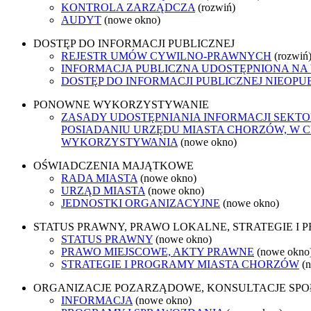
KONTROLA ZARZĄDCZA
(rozwiń)
AUDYT
(nowe okno)
DOSTĘP DO INFORMACJI PUBLICZNEJ
REJESTR UMÓW CYWILNO-PRAWNYCH
(rozwiń
INFORMACJA PUBLICZNA UDOSTĘPNIONA NA
DOSTĘP DO INFORMACJI PUBLICZNEJ NIEOPU
PONOWNE WYKORZYSTYWANIE
ZASADY UDOSTĘPNIANIA INFORMACJI SEKT
POSIADANIU URZĘDU MIASTA CHORZÓW, W 
WYKORZYSTYWANIA
(nowe okno)
OŚWIADCZENIA MAJĄTKOWE
RADA MIASTA
(nowe okno)
URZĄD MIASTA
(nowe okno)
JEDNOSTKI ORGANIZACYJNE
(nowe okno)
STATUS PRAWNY, PRAWO LOKALNE, STRATEGIE I
STATUS PRAWNY
(nowe okno)
PRAWO MIEJSCOWE, AKTY PRAWNE
(nowe okno
STRATEGIE I PROGRAMY MIASTA CHORZÓW
(
ORGANIZACJE POZARZĄDOWE, KONSULTACJE SP
INFORMACJA
(nowe okno)