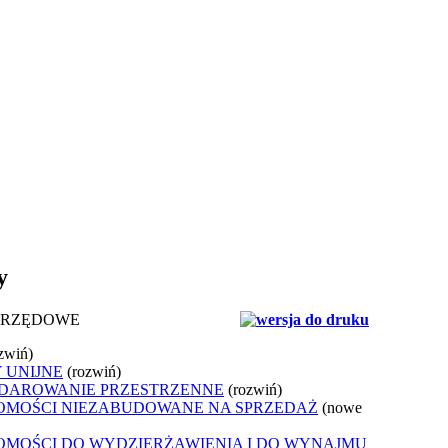
y
URZĘDOWE
zwiń)
 UNIJNE
(rozwiń)
DAROWANIE PRZESTRZENNE
(rozwiń)
OMOŚCI NIEZABUDOWANE NA SPRZEDAŻ
(nowe
OMOŚCI DO WYDZIERŻAWIENIA I DO WYNAJMU