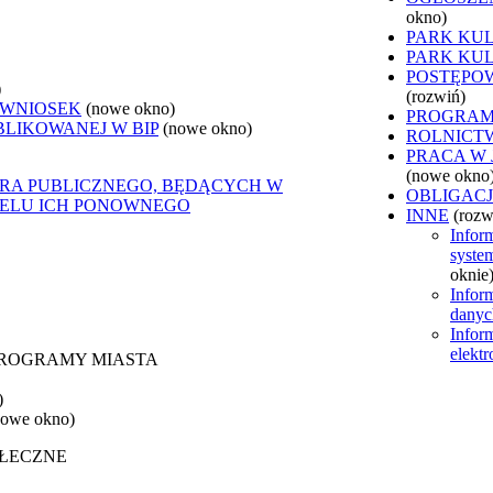
okno)
PARK KU
PARK KU
POSTĘPO
)
(rozwiń)
 WNIOSEK
(nowe okno)
PROGRAM
BLIKOWANEJ W BIP
(nowe okno)
ROLNICT
PRACA W
(nowe okno
ORA PUBLICZNEGO, BĘDĄCYCH W
OBLIGAC
CELU ICH PONOWNEGO
INNE
(rozw
Infor
syste
oknie)
Infor
dany
Infor
elekt
 PROGRAMY MIASTA
)
nowe okno)
OŁECZNE