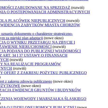
OMOŚCI ZABUDOWANE NA SPRZEDAŻ
(rozwiń)
NIA O POSTĘPOWANIACH ADMINISTRACYJNYCH
 DLA PLACÓWEK NIEPUBLICZNYCH
(rozwiń)
EWIDENCJA ZABYTKÓW MIASTA CHORZÓW
 uznaniu dokumentu o charakterze strategiczno-
m za miejski plan adaptacji
(nowe okno)
JA O WYNIKU PRZETARGU NA ZBYCIE I
ŻAWIENIE NIERUCHOMOŚCI
(rozwiń)
JA PODANA DO PUBLICZNEJ WIADOMOŚCI
 ART. 34 I 37 USTAWY O FINANSACH
NYCH
(rozwiń)
Y NA REALIZACJĘ PROGRAMÓW
TNYCH
(rozwiń)
Y OFERT Z ZAKRESU POŻYTKU PUBLICZNEGO
)
ert z zakresu zdrowia publicznego
(nowe okno)
UŻYTKOWE
(nowe okno)
ZACJA EWIDENCJI GRUNTÓW I BUDYNKÓW
)
CZENIA WOJEWODY I MARSZAŁKA ŚLĄSKIEGO
)
IA O UDZIELONEJ POMOCY PUBLICZNEJ
(nowe