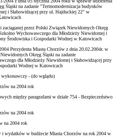
1/2004 z dnia 05 stycznia 2004 roku w sprawie udzielenia
ręg Śląski na zadanie "Termomodernizacja budynków
 i Słabowidzącej przy ul. Hajduckiej 22" w
Katowicach
zki zaciąganej przez Polski Związek Niewidomych Okręg
a Szkolno Wychowawczego dla Młodzieży Niewidomej i
ony Środowiska i Gospodarki Wodnej w Katowicach
/2004 Prezydenta Miasta Chorzów z dnia 20.02.2004r. w
k Niewidomych Okręg Śląski na zadanie
czego dla Młodzieży Niewidomej i Słabowidzącej przy
ospodarki Wodnej w Katowicach
ad wykonawczy - (do wglądu)
orzów na 2004 rok
towych między paragrafami w dziale 754 - Bezpieczeństwo
orzów na 2004 rok
ów na 2004 rok
ów i wydatków w budżecie Miasta Chorzów na rok 2004 w