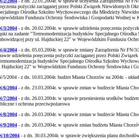
N/2/2004
- z dn. 22.01.2004r. w sprawie uchylenia Zarządzenia Nr FN/
ręczenia pożyczki zaciąganej przez Polski Związek Niewidomych Ok
ecjalnego Ośrodka Szkolno Wychowawczego dla Młodzieży Niewidomej
jewódzkim Funduszu Ochrony Środowiska i Gospodarki Wodnej w 
N/3/2004
- z dn. 20.02.2004r. w sprawie udzielenia poręczenia pożyc
ąski na zadanie "Termomodernizacja budynków Specjalnego Ośrodk
abowidzącej przy ul. Hajduckiej 22" w Wojewódzkim Funduszu Ochr
N/4/2004
- z dn. 05.03.2004r. w sprawie zmiany Zarządzenia Nr FN/3
rawie udzielenia poręczenia pożyczki zaciąganej przez Polski Związe
ermomodernizacja budynków Specjalnego Ośrodka Szkolno Wychowaw
. Hajduckiej 22" w Wojewódzkim Funduszu Ochrony Środowiska i G
/5/2004 - z dn. 10.03.2004r. budżet Miasta Chorzów na 2004r. - ukł
N/6/2004
- z dn. 23.03.2004r. w sprawie zmian w budżecie Miasta Ch
N/7/2004
- z dn. 26.03.2004r. w sprawie przeniesienia srodków budże
bliczne i ochrona przeciwpożarowa
N/8/2004
- z dn. 26.03.2004r. w sprawie zmian w budżecie Miasta Ch
N/9/2004
- z dn. 26.03.2004r. w sprawie zmian budżetu Miasta Chorz
N/10/2004
- z dn. 30.03.2004r. w sprawie zwiększenia planu dochod