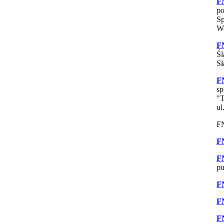
F
po
Sp
Wo
F
Śl
Sł
F
sp
"T
ul
FN
F
F
pu
F
F
F