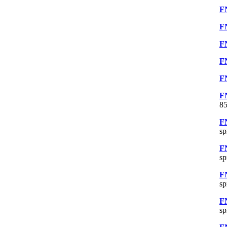
F
F
F
F
F
F
85
F
sp
F
sp
F
sp
F
sp