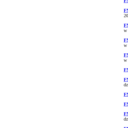
F
F
20
F
w 
F
w 
F
w 
F
F
dz
F
F
F
dz