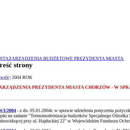
STA
ZARZĄDZENIA BUDŻETOWE PREZYDENTA MIASTA
reść strony
wrót
| 2004 ROK
ARZĄDZENIA PREZYDENTA MIASTA CHORZÓW - W SPRA
N/1/2004
- z dn. 05.01.2004r. w sprawie udzielenia poręczenia pożyc
ąski na zadanie "Termomodernizacja budynków Specjalnego Ośrodk
abowidzącej przy ul. Hajduckiej 22" w Wojewódzkim Funduszu Ochr