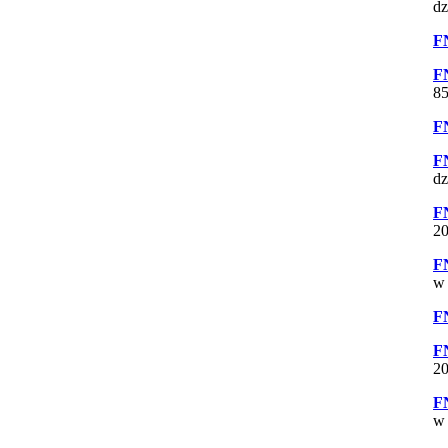
dz
F
F
85
F
F
dz
F
20
F
w 
F
F
20
F
w 