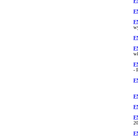
F
F
F
w
F
F
wł
F
- 
F
F
F
F
20
F