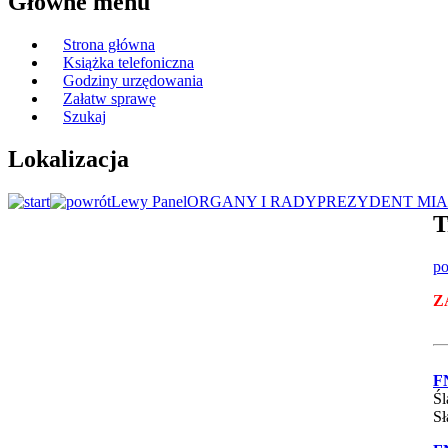
Główne menu
Strona główna
Książka telefoniczna
Godziny urzędowania
Załatw sprawę
Szukaj
Lokalizacja
Lewy Panel
ORGANY I RADY
PREZYDENT MIA
T
po
Z
F
Śl
Sł