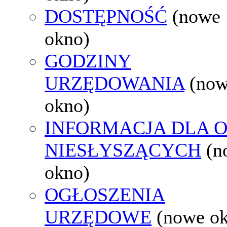
DOSTĘPNOŚĆ
(nowe
okno)
GODZINY
URZĘDOWANIA
(no
okno)
INFORMACJA DLA 
NIESŁYSZĄCYCH
(n
okno)
OGŁOSZENIA
URZĘDOWE
(nowe o