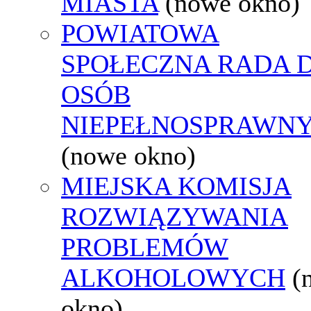
MIASTA
(nowe okno)
POWIATOWA
SPOŁECZNA RADA D
OSÓB
NIEPEŁNOSPRAWN
(nowe okno)
MIEJSKA KOMISJA
ROZWIĄZYWANIA
PROBLEMÓW
ALKOHOLOWYCH
(
okno)