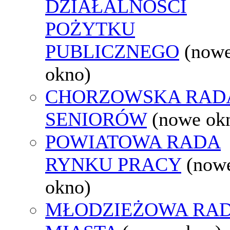
DZIAŁALNOŚCI
POŻYTKU
PUBLICZNEGO
(now
okno)
CHORZOWSKA RAD
SENIORÓW
(nowe ok
POWIATOWA RADA
RYNKU PRACY
(now
okno)
MŁODZIEŻOWA RA