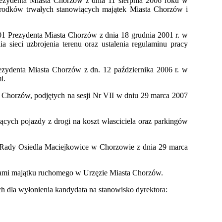
ezydenta Miasta Chorzów z dnia 11 sierpnia 2006 roku w
środków trwałych stanowiących majątek Miasta Chorzów i
01 Prezydenta Miasta Chorzów z dnia 18 grudnia 2001 r. w
sieci uzbrojenia terenu oraz ustalenia regulaminu pracy
zydenta Miasta Chorzów z dn. 12 października 2006 r. w
i.
 Chorzów, podjętych na sesji Nr VII w dniu 29 marca 2007
ących pojazdy z drogi na koszt własciciela oraz parkingów
7 Rady Osiedla Maciejkowice w Chorzowie z dnia 29 marca
ikami majątku ruchomego w Urzęzie Miasta Chorzów.
h dla wyłonienia kandydata na stanowisko dyrektora: