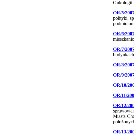
Onkologii 
OR/5/200
polityki 
podmiotom
OR/6/200
mieszkani
OR/7/200
budynkach
OR/8/200
OR/9/200
OR/10/20
OR/11/20
OR/12/20
sprawowan
Miasta Ch
położonych
OR/13/20