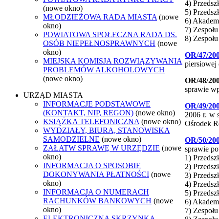
4) Przedsz
(nowe okno)
5) Przedsz
MŁODZIEŻOWA RADA MIASTA
(nowe
6) Akademi
okno)
7) Zespołu
POWIATOWA SPOŁECZNA RADA DS.
8) Zespołu
OSÓB NIEPEŁNOSPRAWNYCH
(nowe
okno)
OR/47/20
MIEJSKA KOMISJA ROZWIĄZYWANIA
piersiowej
PROBLEMÓW ALKOHOLOWYCH
(nowe okno)
OR/48/20
sprawie wp
URZĄD MIASTA
INFORMACJE PODSTAWOWE
OR/49/20
(KONTAKT, NIP, REGON)
(nowe okno)
2006 r. w 
KSIĄŻKA TELEFONICZNA
(nowe okno)
Ośrodek Re
WYDZIAŁY, BIURA, STANOWISKA
SAMODZIELNE
(nowe okno)
OR/50/20
ZAŁATW SPRAWĘ W URZĘDZIE
(nowe
sprawie po
okno)
1) Przeds
INFORMACJA O SPOSOBIE
2) Przedsz
DOKONYWANIA PŁATNOŚCI
(nowe
3) Przedsz
okno)
4) Przedsz
INFORMACJA O NUMERACH
5) Przedsz
RACHUNKÓW BANKOWYCH
(nowe
6) Akademi
okno)
7) Zespołu
ELEKTRONICZNA SKRZYNKA