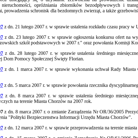
li nieruchomości, opróżniania zbiorników bezodpływowych i trans
i, prowadzenia schronisk dla bezdomnych zwierząt, a także grzebowisk 
07
z dn. 21 lutego 2007 r. w sprawie ustalenia rozkładu czasu pracy w
07
z dn. 23 lutego 2007 r. w sprawie ogłoszenia konkursu ofert na w
rzowskich szkół podstawowych w 2007 r." oraz powołania Komisji Ko
07
z dn. 28 lutego 2007 r. w sprawie ustalenia średniego miesięczn
j Dom Pomocy Społecznej Święty Florian.
07
z dn. 1 marca 2007 r. w sprawie wykonania uchwał Rady Miasta C
07
z dn. 5 marca 2007 r. w sprawie powołania rzecznika dyscyplinarne
07
z dn. 8 marca 2007 r. w sprawie ustalenia średniego miesięczn
zych na terenie Miasta Chorzów na 2007 rok.
07
z dn. 8 marca 2007 r. o zmianie Zarządzenia Nr OR/36/2005 Prezyd
ia "Polityki Bezpieczenstwa Informacji Urzędu Miasta Chorzów".
07
z dn. 12 marca 2007 r. w sprawie przeprowadzenia na terenie miast