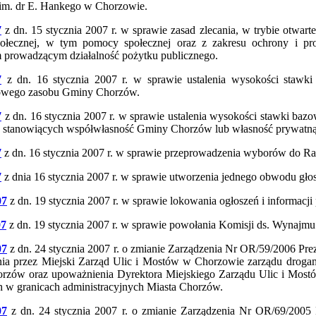
im. dr E. Hankego w Chorzowie.
7
z dn. 15 stycznia 2007 r. w sprawie zasad zlecania, w trybie otwar
społecznej, w tym pomocy społecznej oraz z zakresu ochrony i p
 prowadzącym działalność pożytku publicznego.
7
z dn. 16 stycznia 2007 r. w sprawie ustalenia wysokości stawk
owego zasobu Gminy Chorzów.
7
z dn. 16 stycznia 2007 r. w sprawie ustalenia wysokości stawki ba
 stanowiących współwłasność Gminy Chorzów lub własność prywatną,
7
z dn. 16 stycznia 2007 r. w sprawie przeprowadzenia wyborów do R
7
z dnia 16 stycznia 2007 r. w sprawie utworzenia jednego obwodu g
07
z dn. 19 stycznia 2007 r. w sprawie lokowania ogłoszeń i informacj
07
z dn. 19 stycznia 2007 r. w sprawie powołania Komisji ds. Wynajmu
07
z dn. 24 stycznia 2007 r. o zmianie Zarządzenia Nr OR/59/2006 Pre
ia przez Miejski Zarząd Ulic i Mostów w Chorzowie zarządu droga
orzów oraz upoważnienia Dyrektora Miejskiego Zarządu Ulic i Mos
 w granicach administracyjnych Miasta Chorzów.
07
z dn. 24 stycznia 2007 r. o zmianie Zarządzenia Nr OR/69/2005