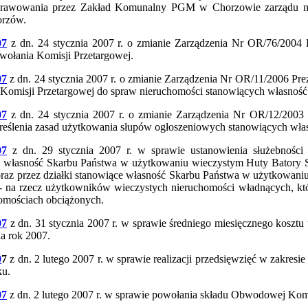
prawowania przez Zakład Komunalny PGM w Chorzowie zarządu ni
orzów.
07
z dn. 24 stycznia 2007 r. o zmianie Zarządzenia Nr OR/76/2004 
wołania Komisji Przetargowej.
07
z dn. 24 stycznia 2007 r. o zmianie Zarządzenia Nr OR/11/2006 Pre
Komisji Przetargowej do spraw nieruchomości stanowiących własność
07
z dn. 24 stycznia 2007 r. o zmianie Zarządzenia Nr OR/12/2003 
reślenia zasad użytkowania słupów ogłoszeniowych stanowiących wła
07
z dn. 29 stycznia 2007 r. w sprawie ustanowienia służebności g
 własność Skarbu Państwa w użytkowaniu wieczystym Huty Batory S.A
raz przez działki stanowiące własność Skarbu Państwa w użytkowan
 - na rzecz użytkowników wieczystych nieruchomości władnących, kt
omościach obciążonych.
07
z dn. 31 stycznia 2007 r. w sprawie średniego miesięcznego koszt
a rok 2007.
0
7
z dn. 2 lutego 2007 r. w sprawie realizacji przedsięwzięć w zakre
ku.
07
z dn. 2 lutego 2007 r. w sprawie powołania składu Obwodowej Kom