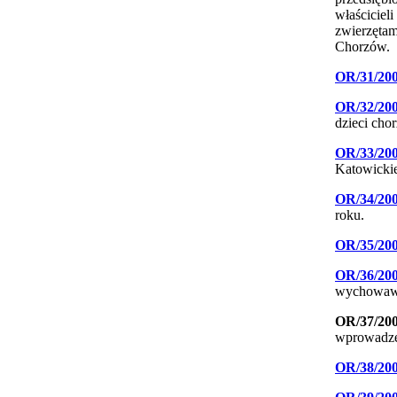
właścicie
zwierzętam
Chorzów.
OR/31/20
OR/32/20
dzieci cho
OR/33/20
Katowickie
OR/34/20
roku.
OR/35/20
OR/36/20
wychowawc
OR/37/20
wprowadzen
OR/38/20