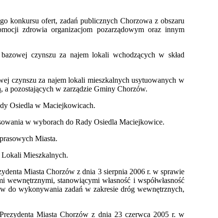
tego konkursu ofert, zadań publicznych Chorzowa z obszaru
romocji zdrowia organizacjom pozarządowym oraz innym
i bazowej czynszu za najem lokali wchodzących w skład
zowej czynszu za najem lokali mieszkalnych usytuowanych w
 a pozostających w zarządzie Gminy Chorzów.
ady Osiedla w Maciejkowicach.
łosowania w wyborach do Rady Osiedla Maciejkowice.
i prasowych Miasta.
 Lokali Mieszkalnych.
zydenta Miasta Chorzów z dnia 3 sierpnia 2006 r. w sprawie
mi wewnętrznymi, stanowiącymi własność i współwłasność
tów do wykonywania zadań w zakresie dróg wewnętrznych,
 Prezydenta Miasta Chorzów z dnia 23 czerwca 2005 r. w