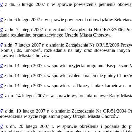
07
z dn. 6 lutego 2007 r. w sprawie powierzenia pełnienia obo
.
07
z dn. 6 lutego 2007 r. w sprawie powierzenia obowiązków Sekretarz
07
z dn. 7 lutego 2007 r. o zmianie Zarządzenia Nr OR/33/2006 Pr
dania regulaminu organizacyjnego Urzędu Miasta Chorzów.
07
z dn. 7 lutego 2007 r. o zmianie Zarządzenia Nr OR/15/2006 Prez
 komisji ds. umorzeń, rozkładania na raty oraz stosowania innych
 prawnych Miasta Chorzów.
07
z dn. 13 lutego 2007 r. w sprawie przyjęcia programu "Bezpieczne
07
z dn. 13 lutego 2007 r. w sprawie ustalenia na terenie gminy Chor
07
z dn. 13 lutego 2007 r. w sprawie zasad korzystania z karnetów n
07
z dn. 14 lutego 2007 r. w sprawie wykonania uchwał Rady Miasta
07
z dn. 19 lutego 2007 r. o zmianie Zarządzenia Nr OR/51/2004 P
rowadzenia w życie regulaminu pracy Urzędu Miasta Chorzów.
07
z dn. 20 lutego 2007 r. w sprawie określenia i podania do pu
iorca ubiegający się o uzyskanie zezwolenia na prowadzenie dzia