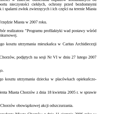
portu nieczystości ciekłych, ochrony przed bezdomnymi
i spalarni zwłok zwierzęcych i ich części na terenie Miasta
 Urzędzie Miasta w 2007 roku.
ybór realizatora "Programu profilaktyki wad postawy wśród
nkursowej.
ego kosztu utrzymania mieszkańca w Caritas Archidiecezji
horzów, podjętych na sesji Nr VI w dniu 27 lutego 2007
go.
ego kosztu utrzymania dziecka w placówkach opiekuńczo-
enta Miasta Chorzów z dnia 18 kwietnia 2005 r. w sprawie
a Chorzów obowiązkowej akcji odszczurzania.