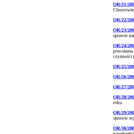
OR/21/20
Chorzowie
OR/22/20
OR/23/20
sprawie na
OR/24/20
powołania
czynności
OR/25/20
OR/26/20
OR/27/20
OR/28/20
roku.
OR/29/20
sprawie wp
OR/30/20
przedsięb