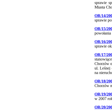
sprawie s
Miasta Ch
OR/14/20
sprawie po
OR/15/20
powołania 
OR/16/20
sprawie ok
OR/17/20
stanowiące
Chorzów o
ul. Leśnej
na nieruch
OR/18/20
Chorzów n
OR/19/20
w 2007 ro
OR/20/20