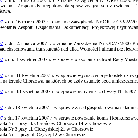
07
z dn. 15 marca 2007 r. o zmianie Zarządzenia Nr OR/61/2006 Pr
owołania Zespołu ds. uregulowania spraw związanych z ewidencją 
ństwa.
07
z dn. 16 marca 2007 r. o zmianie Zarządzenia Nr OR.I-0153/22/20
wołania Zespołu Uzgadniania Dokumentacji Projektowej usytuowania 
07
z dn. 23 marca 2007 r. o zmianie Zarządzenia Nr OR/77/2006 Pre
sad eksponowania transparentó nad ulicą Wolności i ulicami przyległym
07
z dn. 3 kwietnia 2007 r. w sprawie wykonania uchwał Rady Miasta
07
z dn. 11 kwietnia 2007 r. w sprawie wyznaczenia jednostek usuwaj
h na terenie Chorzowa, na których pojazdy usunięte będą umieszczone.
07
z dn. 18 kwietnia 2007 r. w sprawie uchylenia Uchwały Nr I/3/0
07
z dn. 18 kwietnia 2007 r. w sprawie zasad gospodarowania składn
07
z dn. 17 kwietnia 2007 r. w sprawie powołania komisji konkursowyc
zkola Nr 1 przy ul. Obrońców Chorzowa 14 w Chorzowie
kola Nr 3 przy ul. Cieszyńskiej 21 w Chorzowie
kola Nr 11 przy ul. Czystej 12 w Chorzowie