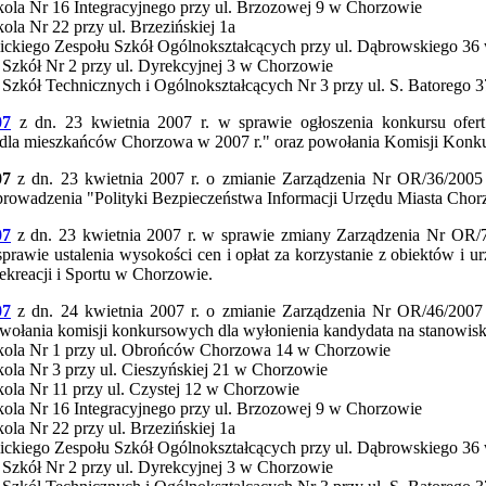
kola Nr 16 Integracyjnego przy ul. Brzozowej 9 w Chorzowie
kola Nr 22 przy ul. Brzezińskiej 1a
ckiego Zespołu Szkół Ogólnokształcących przy ul. Dąbrowskiego 36
 Szkół Nr 2 przy ul. Dyrekcyjnej 3 w Chorzowie
 Szkół Technicznych i Ogólnokształcących Nr 3 przy ul. S. Batorego 
07
z dn. 23 kwietnia 2007 r. w sprawie ogłoszenia konkursu ofert
 dla mieszkańców Chorzowa w 2007 r." oraz powołania Komisji Konk
07
z dn. 23 kwietnia 2007 r. o zmianie Zarządzenia Nr OR/36/2005
rowadzenia "Polityki Bezpieczeństwa Informacji Urzędu Miasta Chor
07
z dn. 23 kwietnia 2007 r. w sprawie zmiany Zarządzenia Nr OR/7
sprawie ustalenia wysokości cen i opłat za korzystanie z obiektów i u
kreacji i Sportu w Chorzowie.
07
z dn. 24 kwietnia 2007 r. o zmianie Zarządzenia Nr OR/46/2007
wołania komisji konkursowych dla wyłonienia kandydata na stanowisk
zkola Nr 1 przy ul. Obrońców Chorzowa 14 w Chorzowie
kola Nr 3 przy ul. Cieszyńskiej 21 w Chorzowie
kola Nr 11 przy ul. Czystej 12 w Chorzowie
kola Nr 16 Integracyjnego przy ul. Brzozowej 9 w Chorzowie
kola Nr 22 przy ul. Brzezińskiej 1a
ckiego Zespołu Szkół Ogólnokształcących przy ul. Dąbrowskiego 36
 Szkół Nr 2 przy ul. Dyrekcyjnej 3 w Chorzowie