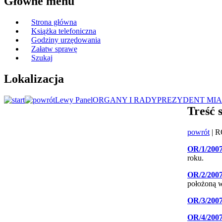
Główne menu
Strona główna
Książka telefoniczna
Godziny urzędowania
Załatw sprawę
Szukaj
Lokalizacja
Lewy Panel
ORGANY I RADY
PREZYDENT MIA
Treść 
powrót
| R
OR/1/200
roku.
OR/2/200
położoną w
OR/3/200
OR/4/200