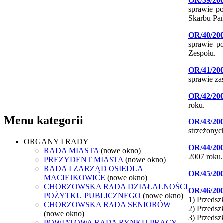
OR/39/20
sprawie p
Skarbu Pa
OR/40/20
sprawie po
Zespołu.
OR/41/20
sprawie za
OR/42/20
roku.
Menu kategorii
OR/43/20
strzeżonyc
ORGANY I RADY
OR/44/20
RADA MIASTA
(nowe okno)
2007 roku.
PREZYDENT MIASTA
(nowe okno)
RADA I ZARZĄD OSIEDLA
OR/45/20
MACIEJKOWICE
(nowe okno)
CHORZOWSKA RADA DZIAŁALNOŚCI
OR/46/20
POŻYTKU PUBLICZNEGO
(nowe okno)
1) Przeds
CHORZOWSKA RADA SENIORÓW
2) Przedsz
(nowe okno)
3) Przedsz
POWIATOWA RADA RYNKU PRACY